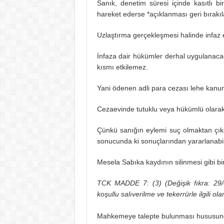
Sanık, denetim süresi içinde kasıtlı bi
hareket ederse *açıklanması geri bırak
Uzlaştırma gerçekleşmesi halinde infaz e
İnfaza dair hükümler derhal uygulanaca
kısmı etkilemez.
Yani ödenen adli para cezası lehe kanun 
Cezaevinde tutuklu veya hükümlü olarak
Çünkü sanığın eylemi suç olmaktan çık
sonucunda ki sonuçlarından yararlanabili
Mesela Sabıka kaydının silinmesi gibi bir
TCK MADDE 7: (3) (Değişik fıkra: 29/
koşullu salıverilme ve tekerrürle ilgili ol
Mahkemeye talepte bulunması hususunda