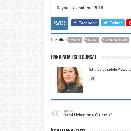
Kaynak: Uzlaştırma 2018
Facebook
Twitter
Paylaş
Etiketler
HAGB
INFAZ
KAVUŞTURMA
hakkında Eser GÜNSAL
İstanbul Anadolu Adalet 
Önceki
Kısmi Uzlaştırma Olur mu?