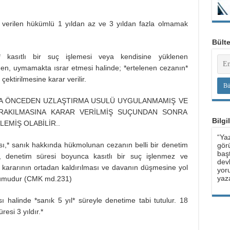
 verilen hükümlü 1 yıldan az ve 3 yıldan fazla olmamak
Bült
 kasıtlı bir suç işlemesi veya kendisine yüklenen
en, uymamakta ısrar etmesi halinde; *ertelenen cezanın*
tirilmesine karar verilir.
AHA ÖNCEDEN UZLAŞTIRMA USULÜ UYGULANMAMIŞ VE
IRAKILMASINA KARAR VERİLMİŞ SUÇUNDAN SONRA
Bilgi
LEMİŞ OLABİLİR..
“Yaz
ı,* sanık hakkında hükmolunan cezanın belli bir denetim
görü
baş
, denetim süresi boyunca kasıtlı bir suç işlenmez ve
devl
 kararının ortadan kaldırılması ve davanın düşmesine yol
yoru
yaza
kurumudur (CMK md.231)
 halinde *sanık 5 yıl* süreyle denetime tabi tutulur. 18
esi 3 yıldır.*