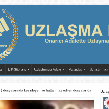
ar
E-Kütüphane
Uzlaştırmacı Adayı
Vatandaş
Uzlaştırmacı
dosyalarında kesinleşen ve hatta infaz edilen dosyalar da
Uzlaş