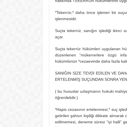
hakkında TEKERRÜR hükümlerinin uygul
*Tekerrür,* daha önce işlenen bir suçun
işlenmesidir.
Suçta tekerrür, sanığın işlediği ikinci
açar.
Suçta tekerrür hükümleri uygulanan h
düzenlenen “mükerrerlere özgü infaz
hükümlünün *cezaevinde daha fazla kalm
SANIĞIN SİZE TEVDİ EDİLEN VE D
ERTELENMİŞ SUÇUNDAN SONRA YENİ
( bu hususlar uzlaşmanın hukuki mahiyet
öğrenilebilir.)
*Hapis cezasının ertelenmesi,* suç işled
getirilen şahsın kişiliği dikkate alınara
edilmemesi, deneme süresi “iyi halli” g