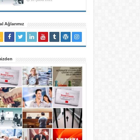
l Ağlarımız
mizden