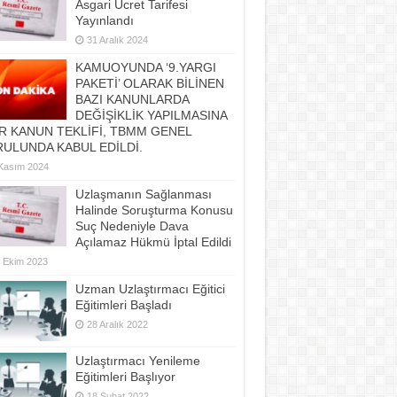
Asgari Ücret Tarifesi
Yayınlandı
31 Aralık 2024
KAMUOYUNDA ‘9.YARGI
PAKETİ’ OLARAK BİLİNEN
BAZI KANUNLARDA
DEĞİŞİKLİK YAPILMASINA
R KANUN TEKLİFİ, TBMM GENEL
ULUNDA KABUL EDİLDİ.
Kasım 2024
Uzlaşmanın Sağlanması
Halinde Soruşturma Konusu
Suç Nedeniyle Dava
Açılamaz Hükmü İptal Edildi
 Ekim 2023
Uzman Uzlaştırmacı Eğitici
Eğitimleri Başladı
28 Aralık 2022
Uzlaştırmacı Yenileme
Eğitimleri Başlıyor
18 Şubat 2022