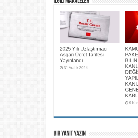
İlgili Makaleler
2025 Yılı Uzlaştırmacı
KAMU
Asgari Ücret Tarifesi
PAKE
Yayınlandı
BİLİ
KAN
31 Aralık 2024
DEĞİ
YAPI
KANU
GEN
KABU
9 Ka
Bir yanıt yazın