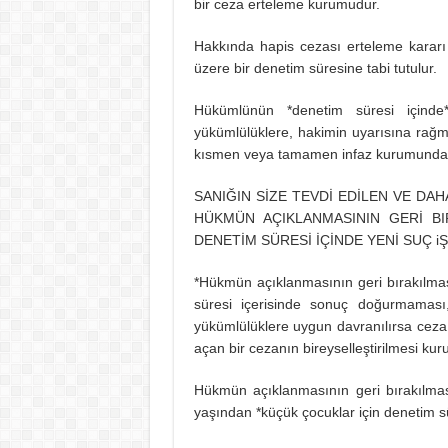
bir ceza erteleme kurumudur.
Hakkında hapis cezası erteleme kararı
üzere bir denetim süresine tabi tutulur.
Hükümlünün *denetim süresi içinde*
yükümlülüklere, hakimin uyarısına rağm
kısmen veya tamamen infaz kurumunda çek
SANIĞIN SİZE TEVDİ EDİLEN VE D
HÜKMÜN AÇIKLANMASININ GERİ B
DENETİM SÜRESİ İÇİNDE YENİ SUÇ iŞ
*Hükmün açıklanmasının geri bırakılmas
süresi içerisinde sonuç doğurmaması
yükümlülüklere uygun davranılırsa ceza
açan bir cezanın bireyselleştirilmesi 
Hükmün açıklanmasının geri bırakılması
yaşından *küçük çocuklar için denetim sür