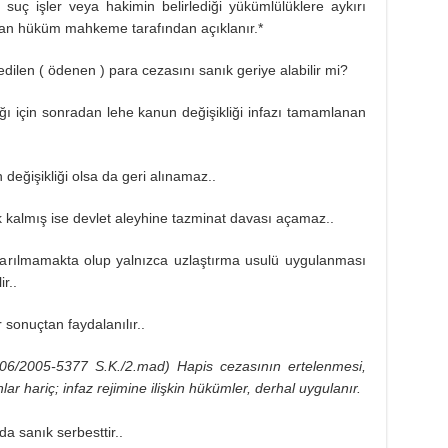
r suç işler veya hakimin belirlediği yükümlülüklere aykırı
ılan hüküm mahkeme tarafından açıklanır.*
dilen ( ödenen ) para cezasını sanık geriye alabilir mi?
ğı için sonradan lehe kanun değişikliği infazı tamamlanan
değişikliği olsa da geri alınamaz..
 kalmış ise devlet aleyhine tazminat davası açamaz..
arılmamakta olup yalnızca uzlaştırma usulü uygulanması
r..
 sonuçtan faydalanılır..
06/2005-5377 S.K./2.mad) Hapis cezasının ertelenmesi,
anlar hariç; infaz rejimine ilişkin hükümler, derhal uygulanır.
 sanık serbesttir..