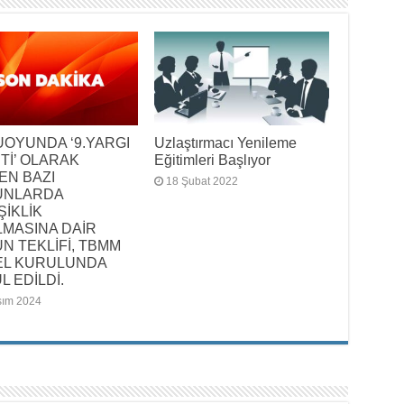
OYUNDA ‘9.YARGI
Uzlaştırmacı Yenileme
Tİ’ OLARAK
Eğitimleri Başlıyor
NEN BAZI
18 Şubat 2022
UNLARDA
ŞİKLİK
LMASINA DAİR
N TEKLİFİ, TBMM
EL KURULUNDA
L EDİLDİ.
sım 2024