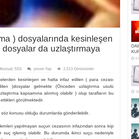
a ) dosyalarında kesinleşen
DAİ
n dosyalar da uzlaştırmaya
KUR
9 
Mevzuat
,
SSS
yorum Yap
2,513 Görünümler
elerden kesinleşen ve hatta infaz edilen ( para cezası
ilen )dosyalar gelmekte (Önceden uzlaştırma usulü
19
ştırma kapsamına alınmış olabilir ) olup tarafların bu
ettikleri görülmektedir.
söz konusu olduğu durumlarda gönderilebilir..
şlemleri yapılmayan suçun cezasının infazından sonra kişi
 suç işlemiş olabilir. Bu durumda ikinci suçu nedeniyle