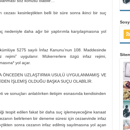
anması söz konusu olabilir…
 cezası kesinleştikten belli bir süre sonra ikinci bir suç
Sosya
 suç nedeniyle daha ağır bir yaptırımla karşılaşmasına yol
ükümlüye 5275 sayılı İnfaz Kanunu’nun 108. Maddesinde
Site
 rejimi” uygulanır. Mükerrerlere özgü infaz rejimi,
asına* yol açar.
AHA ÖNCEDEN UZLAŞTIRMA USULÜ UYGULANMAMIŞ VE
DEN İŞLEMİŞ OLDUĞU BAŞKA SUÇU OLABİLİR.
i ve sonuçları anlatılırken iletişim esnasında kendisinden
iği tespit edilen fakat bir daha suç işlemeyeceğine kanaat
k cezanın belirlenen bir deneme süresi için cezaevinde infaz
eçtikten sonra cezanın infaz edilmiş sayılmasına yol açan