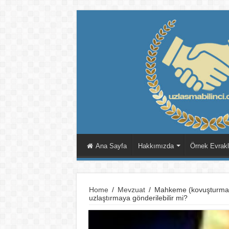
Ana Sayfa
Hakkımızda
Örnek Evrakl
Home
/
Mevzuat
/
Mahkeme (kovuşturma ) 
uzlaştırmaya gönderilebilir mi?