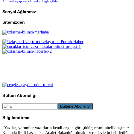
Adliyesi
uyap
ceza hukuku
hagb
eğitim
Sosyal Ağlarımız
Sitemizden
Bülten Aboneliği
Bilgilendirme
“Yazılar, yorumlar yazarların kendi özgün görüşüdür; resmi nitelik taşımaz.
Konuyla ilgili başta T.C. Adalet Bakanlığı olmak üzere devletin belirlediği