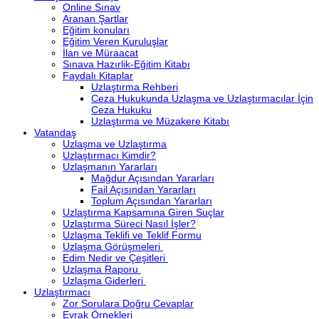
Online Sınav
Aranan Şartlar
Eğitim konuları
Eğitim Veren Kuruluşlar
İlan ve Müraacat
Sınava Hazırlik-Eğitim Kitabı
Faydalı Kitaplar
Uzlaştırma Rehberi
Ceza Hukukunda Uzlaşma ve Uzlaştırmacılar İçin
Ceza Hukuku
Uzlaştırma ve Müzakere Kitabı
Vatandaş
Uzlaşma ve Uzlaştırma
Uzlaştırmacı Kimdir?
Uzlaşmanın Yararları
Mağdur Açısından Yararları
Fail Açısından Yararları
Toplum Açısından Yararları
Uzlaştırma Kapsamına Giren Suçlar
Uzlaştırma Süreci Nasıl İşler?
Uzlaşma Teklifi ve Teklif Formu
Uzlaşma Görüşmeleri
Edim Nedir ve Çeşitleri
Uzlaşma Raporu
Uzlaşma Giderleri
Uzlaştırmacı
Zor Sorulara Doğru Cevaplar
Evrak Örnekleri