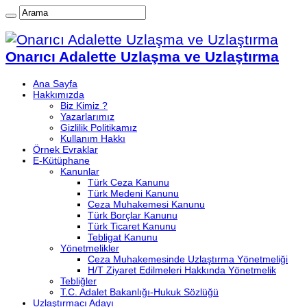
Onarıcı Adalette Uzlaşma ve Uzlaştırma
Ana Sayfa
Hakkımızda
Biz Kimiz ?
Yazarlarımız
Gizlilik Politikamız
Kullanım Hakkı
Örnek Evraklar
E-Kütüphane
Kanunlar
Türk Ceza Kanunu
Türk Medeni Kanunu
Ceza Muhakemesi Kanunu
Türk Borçlar Kanunu
Türk Ticaret Kanunu
Tebligat Kanunu
Yönetmelikler
Ceza Muhakemesinde Uzlaştırma Yönetmeliği
H/T Ziyaret Edilmeleri Hakkında Yönetmelik
Tebliğler
T.C. Adalet Bakanlığı-Hukuk Sözlüğü
Uzlaştırmacı Adayı