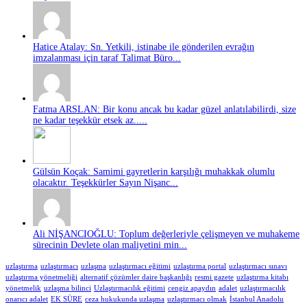
Hatice Atalay: Sn. Yetkili, istinabe ile gönderilen evrağın
imzalanması için taraf Talimat Büro...
Fatma ARSLAN: Bir konu ancak bu kadar güzel anlatılabilirdi, size
ne kadar teşekkür etsek az.....
Gülsün Koçak: Samimi gayretlerin karşılığı muhakkak olumlu
olacaktır. Teşekkürler Sayın Nişanc...
Ali NİŞANCIOĞLU: Toplum değerleriyle çelişmeyen ve muhakeme
sürecinin Devlete olan maliyetini min...
uzlaştırma
uzlaştırmacı
uzlaşma
uzlaştırmacı eğitimi
uzlaştırma portal
uzlaştırmacı sınavı
uzlaştırma yönetmeliği
alternatif çözümler daire başkanlığı
resmi gazete
uzlaştırma kitabı
yönetmelik
uzlaşma bilinci
Uzlaştırmacılık eğitimi
cengiz apaydın
adalet
uzlaştırmacılık
onarıcı adalet
EK SÜRE
ceza hukukunda uzlaşma
uzlaştırmacı olmak
İstanbul Anadolu