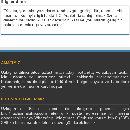
Bilgilendirme
“Yazılar, yorumlar yazarların kendi özgün görüşüdür; resmi nitelik
taşımaz. Konuyla ilgili başta T.C. Adalet Bakanlığı olmak üzere
devletin belirlediği kurallar geçerlidir. Yazı ve yorumların içeriğinin
hukuki sorumluluğu yazara aittir.”
AMACIMIZ
Uzlaşma Bilinci Sitesi uzlaştırmacı adayı, vatandaş ve uzlaştırmacılar
için uzlaşma ve uzlaştırma süreci hakkında bilgilendirmelerde
bulunmak, konu ile ilgili her türlü örnek belge, duyuru ve haberlere
yer vermek amacı ile kurulmuştur
İLETİŞİM BİLGİLERİMİZ
Uzlaştırma Bilinci sitesi ile iletişime geçmek için
bilgi@uzlasmabilinci.com elektronik posta adresimize bir mesaj
gönderebilir veya WhatsApp Uzlaştımacı Grubuna katılım için 0 (535)
396 75 85 numaralı telefona davet gönderebilirsiniz.