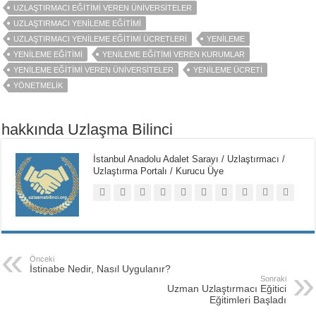
UZLAŞTIRMACI EĞITIMI VEREN ÜNIVERSITELER
UZLAŞTIRMACI YENILEME EĞITIMI
UZLAŞTIRMACI YENILEME EĞITIMI ÜCRETLERI
YENILEME
YENILEME EĞITIMI
YENILEME EĞITIMI VEREN KURUMLAR
YENILEME EĞITIMI VEREN ÜNIVERSITELER
YENILEME ÜCRETI
YÖNETMELIK
hakkında Uzlaşma Bilinci
İstanbul Anadolu Adalet Sarayı / Uzlaştırmacı /
Uzlaştırma Portalı / Kurucu Üye
Önceki
İstinabe Nedir, Nasıl Uygulanır?
Sonraki
Uzman Uzlaştırmacı Eğitici
Eğitimleri Başladı