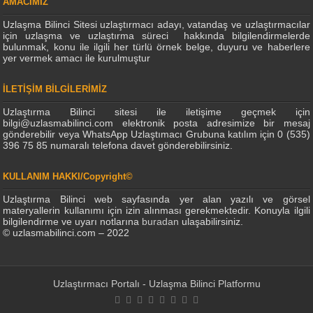
AMACIMIZ
Uzlaşma Bilinci Sitesi uzlaştırmacı adayı, vatandaş ve uzlaştırmacılar
için uzlaşma ve uzlaştırma süreci hakkında bilgilendirmelerde
bulunmak, konu ile ilgili her türlü örnek belge, duyuru ve haberlere
yer vermek amacı ile kurulmuştur
İLETİŞİM BİLGİLERİMİZ
Uzlaştırma Bilinci sitesi ile iletişime geçmek için
bilgi@uzlasmabilinci.com elektronik posta adresimize bir mesaj
gönderebilir veya WhatsApp Uzlaştımacı Grubuna katılım için 0 (535)
396 75 85 numaralı telefona davet gönderebilirsiniz.
KULLANIM HAKKI/Copyright©
Uzlaştırma Bilinci web sayfasında yer alan yazılı ve görsel
materyallerin kullanımı için izin alınması gerekmektedir. Konuyla ilgili
bilgilendirme ve uyarı notlarına
buradan
ulaşabilirsiniz.
© uzlasmabilinci.com – 2022
Uzlaştırmacı Portalı - Uzlaşma Bilinci Platformu