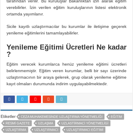
tarafından verilir. Bu kuruluşlar Bakanlıktan izin alarak eğitim
verebilirler. İzin verilen eğitim kuruluşlarının listesi elektronik
ortamda yayımlanır.
Sicile kayıtlı uzlaştırmacılar bu kurumlar ile iletişime geçerek
yenileme eğitimlerini tamamlayabilirler.
Yenileme Eğitimi Ücretleri Ne kadar
?
Eğitim verecek kurumlarca henüz yenileme eğitimi ücretleri
belirlenmemiştir. Eğitim veren kurumlar, belli bir sayı üzerinde
uzlaştırmacının bir araya gelerek, grup olarak yenileme eğitime
kayıt olmaları durumunda indirim uygulayabilmektedir.
Etiketler
CEZA MUHAKEMESINDE UZLAŞTIRMA YÖNETMELIĞI
EĞITIM
RESMI GAZETE
UZLAŞMA
UZLASTIRMACI YÖNETMELIGI
UZLAŞTIRMA
UZLAŞTIRMACI
UZLAŞTIRMACI EĞITIMI