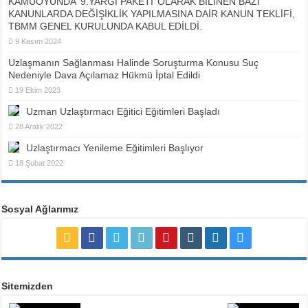
KAMUOYUNDA ‘9.YARGI PAKETİ’ OLARAK BİLİNEN BAZI
KANUNLARDA DEĞİŞİKLİK YAPILMASINA DAİR KANUN TEKLİFİ,
TBMM GENEL KURULUNDA KABUL EDİLDİ.
9 Kasım 2024
Uzlaşmanın Sağlanması Halinde Soruşturma Konusu Suç
Nedeniyle Dava Açılamaz Hükmü İptal Edildi
19 Ekim 2023
Uzman Uzlaştırmacı Eğitici Eğitimleri Başladı
28 Aralık 2022
Uzlaştırmacı Yenileme Eğitimleri Başlıyor
18 Şubat 2022
Sosyal Ağlarımız
Sitemizden