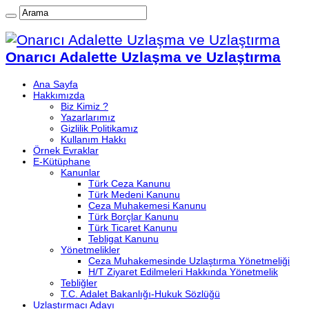
Onarıcı Adalette Uzlaşma ve Uzlaştırma
Ana Sayfa
Hakkımızda
Biz Kimiz ?
Yazarlarımız
Gizlilik Politikamız
Kullanım Hakkı
Örnek Evraklar
E-Kütüphane
Kanunlar
Türk Ceza Kanunu
Türk Medeni Kanunu
Ceza Muhakemesi Kanunu
Türk Borçlar Kanunu
Türk Ticaret Kanunu
Tebligat Kanunu
Yönetmelikler
Ceza Muhakemesinde Uzlaştırma Yönetmeliği
H/T Ziyaret Edilmeleri Hakkında Yönetmelik
Tebliğler
T.C. Adalet Bakanlığı-Hukuk Sözlüğü
Uzlaştırmacı Adayı