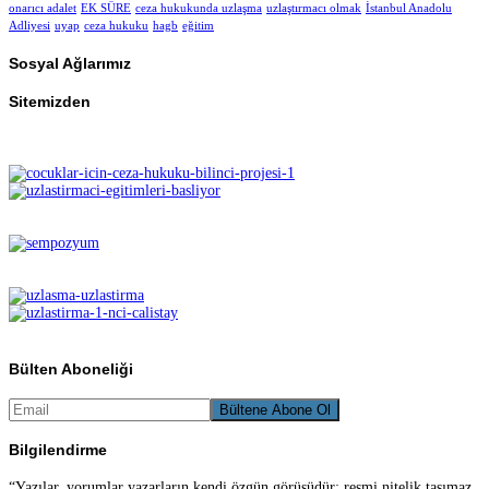
onarıcı adalet
EK SÜRE
ceza hukukunda uzlaşma
uzlaştırmacı olmak
İstanbul Anadolu
Adliyesi
uyap
ceza hukuku
hagb
eğitim
Sosyal Ağlarımız
Sitemizden
Bülten Aboneliği
Bilgilendirme
“Yazılar, yorumlar yazarların kendi özgün görüşüdür; resmi nitelik taşımaz.