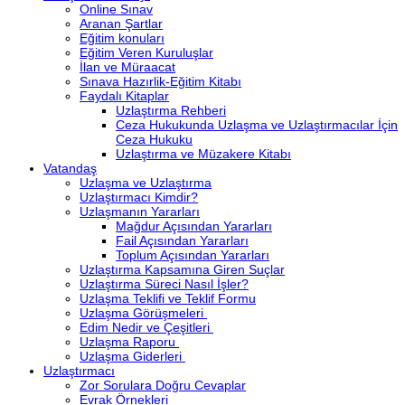
Online Sınav
Aranan Şartlar
Eğitim konuları
Eğitim Veren Kuruluşlar
İlan ve Müraacat
Sınava Hazırlik-Eğitim Kitabı
Faydalı Kitaplar
Uzlaştırma Rehberi
Ceza Hukukunda Uzlaşma ve Uzlaştırmacılar İçin
Ceza Hukuku
Uzlaştırma ve Müzakere Kitabı
Vatandaş
Uzlaşma ve Uzlaştırma
Uzlaştırmacı Kimdir?
Uzlaşmanın Yararları
Mağdur Açısından Yararları
Fail Açısından Yararları
Toplum Açısından Yararları
Uzlaştırma Kapsamına Giren Suçlar
Uzlaştırma Süreci Nasıl İşler?
Uzlaşma Teklifi ve Teklif Formu
Uzlaşma Görüşmeleri
Edim Nedir ve Çeşitleri
Uzlaşma Raporu
Uzlaşma Giderleri
Uzlaştırmacı
Zor Sorulara Doğru Cevaplar
Evrak Örnekleri