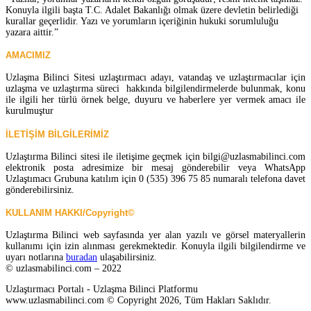
Konuyla ilgili başta T.C. Adalet Bakanlığı olmak üzere devletin belirlediği
kurallar geçerlidir. Yazı ve yorumların içeriğinin hukuki sorumluluğu
yazara aittir.”
AMACIMIZ
Uzlaşma Bilinci Sitesi uzlaştırmacı adayı, vatandaş ve uzlaştırmacılar için
uzlaşma ve uzlaştırma süreci hakkında bilgilendirmelerde bulunmak, konu
ile ilgili her türlü örnek belge, duyuru ve haberlere yer vermek amacı ile
kurulmuştur
İLETİŞİM BİLGİLERİMİZ
Uzlaştırma Bilinci sitesi ile iletişime geçmek için bilgi@uzlasmabilinci.com
elektronik posta adresimize bir mesaj gönderebilir veya WhatsApp
Uzlaştımacı Grubuna katılım için 0 (535) 396 75 85 numaralı telefona davet
gönderebilirsiniz.
KULLANIM HAKKI/Copyright©
Uzlaştırma Bilinci web sayfasında yer alan yazılı ve görsel materyallerin
kullanımı için izin alınması gerekmektedir. Konuyla ilgili bilgilendirme ve
uyarı notlarına
buradan
ulaşabilirsiniz.
© uzlasmabilinci.com – 2022
Uzlaştırmacı Portalı - Uzlaşma Bilinci Platformu
www.uzlasmabilinci.com © Copyright 2026, Tüm Hakları Saklıdır.