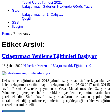
Tebliğ Ücret Tarifesi-2021
Uzlaştırmacı Giderleri Hakkında Görüş Yazısı
Galeri
Uzlaştırmacılar 1. Çalıştayı
Çeşitli
SSS
İletişim
Home
/
Etiket Arşivi:
Etiket Arşivi:
Uzlaştırmacı Yenileme Eğitimleri Başlıyor
18 Şubat 2022
Haberler
,
Mevzuat
,
Uzlaştırmacılık Eğitimleri
0
Uzlaştırmacı eğitimi alarak 2018 yılında uzlaştırmacı siciline kayıt olan ve
halen uzlaştırmacı siciline kayıtlı uzlaştırmacıların 05.08.2017 tarih 30145
sayılı Resmi Gazetede yayımlanan Ceza Muhakemesinde Uzlaştırma
Yönetmeliği gereğince belirli aralıklarla yenileme eğitimine katılmaları
gerekmektedir. Sicili kayıtlı uzlaştırmacıların ne zaman yapılacağını
merakla beklediği yenileme eğitimlerinin gerçekleşeceği tarihler ve eğitim
verecek kurumlar belli …