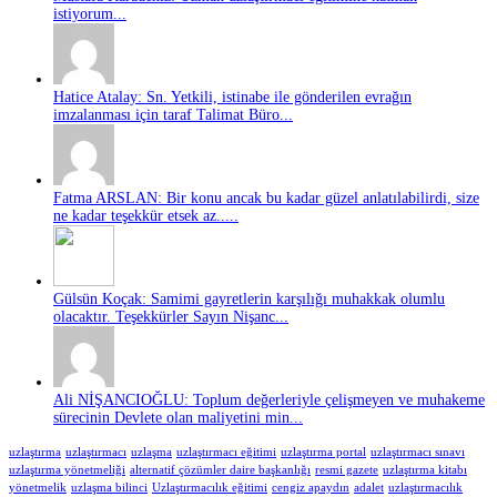
istiyorum...
Hatice Atalay: Sn. Yetkili, istinabe ile gönderilen evrağın
imzalanması için taraf Talimat Büro...
Fatma ARSLAN: Bir konu ancak bu kadar güzel anlatılabilirdi, size
ne kadar teşekkür etsek az.....
Gülsün Koçak: Samimi gayretlerin karşılığı muhakkak olumlu
olacaktır. Teşekkürler Sayın Nişanc...
Ali NİŞANCIOĞLU: Toplum değerleriyle çelişmeyen ve muhakeme
sürecinin Devlete olan maliyetini min...
uzlaştırma
uzlaştırmacı
uzlaşma
uzlaştırmacı eğitimi
uzlaştırma portal
uzlaştırmacı sınavı
uzlaştırma yönetmeliği
alternatif çözümler daire başkanlığı
resmi gazete
uzlaştırma kitabı
yönetmelik
uzlaşma bilinci
Uzlaştırmacılık eğitimi
cengiz apaydın
adalet
uzlaştırmacılık