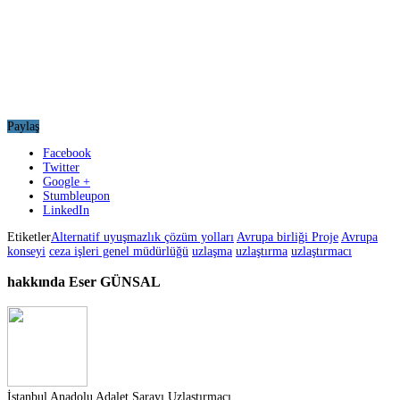
Paylaş
Facebook
Twitter
Google +
Stumbleupon
LinkedIn
Etiketler
Alternatif uyuşmazlık çözüm yolları
Avrupa birliği Proje
Avrupa
konseyi
ceza işleri genel müdürlüğü
uzlaşma
uzlaştırma
uzlaştırmacı
hakkında Eser GÜNSAL
İstanbul Anadolu Adalet Sarayı Uzlaştırmacı