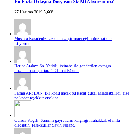
En Fazla Uzlaşma Dosyasını Siz Mi Alıyorsunuz?
27 Haziran 2019
5,668
Mustafa Karadeniz: Uzman uzlaştırmacı eğitimine katmak
istiyorum...
Hatice Atalay: Sn. Yetkili, istinabe ile gönderilen evrağın
imzalanması için taraf Talimat Büro...
Fatma ARSLAN: Bir konu ancak bu kadar güzel anlatılabilirdi, size
ne kadar teşekkür etsek az.....
Gülsün Koçak: Samimi gayretlerin karşılığı muhakkak olumlu
olacaktır. Teşekkürler Sayın Nişanc...