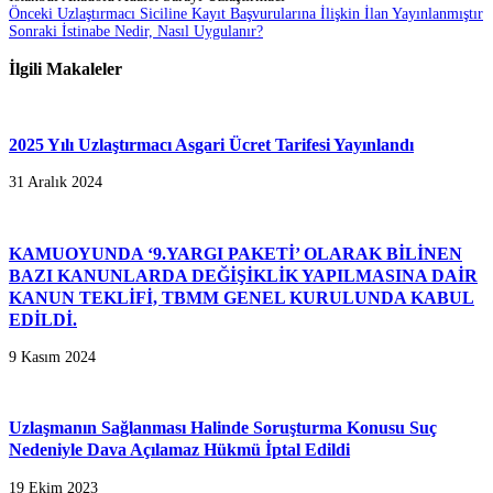
Önceki
Uzlaştırmacı Siciline Kayıt Başvurularına İlişkin İlan Yayınlanmıştır
Sonraki
İstinabe Nedir, Nasıl Uygulanır?
İlgili Makaleler
2025 Yılı Uzlaştırmacı Asgari Ücret Tarifesi Yayınlandı
31 Aralık 2024
KAMUOYUNDA ‘9.YARGI PAKETİ’ OLARAK BİLİNEN
BAZI KANUNLARDA DEĞİŞİKLİK YAPILMASINA DAİR
KANUN TEKLİFİ, TBMM GENEL KURULUNDA KABUL
EDİLDİ.
9 Kasım 2024
Uzlaşmanın Sağlanması Halinde Soruşturma Konusu Suç
Nedeniyle Dava Açılamaz Hükmü İptal Edildi
19 Ekim 2023