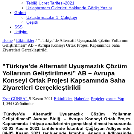
Tebliğ Ücret Tarifesi-2021
Uzlaştırmacı Giderleri Hakkında Görüş Yazısı
Galeri
Uzlaştırmacılar 1. Çalıştayı
Çeşitli
SSS
İletişim
Home
/
Etkinlikler
/
”Türkiye’de Alternatif Uyuşmazlık Çözüm Yollarının
Geliştirilmesi” AB – Avrupa Konseyi Ortak Projesi Kapsamında Saha
Ziyaretleri Gerçekleştirildi
”Türkiye’de Alternatif Uyuşmazlık Çözüm
Yollarının Geliştirilmesi” AB – Avrupa
Konseyi Ortak Projesi Kapsamında Saha
Ziyaretleri Gerçekleştirildi
Eser GÜNSAL
5 Kasım 2021
Etkinlikler
,
Haberler
,
Projeler
yorum Yap
1,094 Görünümler
‘Türkiye’de Alternatif Uyuşmazlık Çözüm Yollarının
Geliştirilmesi” Avrupa Birliği – Avrupa Konseyi Ortak Projesi
Kapsamında ihtiyaç analizlerinin gerçekleştirilmesi hususunda
02-03 Kasım 2021 tarihlerinde İstanbul Çağlayan Adliyesinde,
04-05 Kasım 2021 tarihlerinde İstanbul Anadolu Adliyesinde