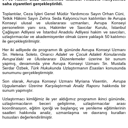
saha ziyaretleri gerçekleştirildi.
Toplantılar, Ceza İşleri Genel Müdür Yardımcısı Sayın Orhan Cüni,
Tetkik Hâkimi Sayın Zehra Seda Kalyoncu’nun katılımları ile Avrupa
Konseyi ulusal ve uluslararası uzmanları, Avrupa Konseyi
personelinin yanı sıra, Hakimler ve Savcılar Kurulu, İstanbul
Çağlayan Adliyesi ve İstanbul Anadolu Adliyesi hakim ve savcıları,
uzlaştırmacılar ve akademisyenler olmak üzere yaklaşık 50 katılımcı
ile gerçekleştirilmiştir.
Her iki adliyede de programın ilk gününde Avrupa Konseyi Uzmanı
Sn. Helena Soleto,
Onarıcı Adalet ve Çocuk Adaleti Konularında
Avrupa’daki ve Uluslararası Düzenlemeler
üzerine bir sunum
yapmış, devamında yine Avrupa Konseyi Uzmanı Sn. Mustafa
Serdar Özbek,
Türk Hukukunda Uzlaştırmanın Esasları
konusunda
sunumunu gerçekleştirmiştir.
Son olarak, Avrupa Konseyi Uzmanı Myriana Visentin,
Avrupa
Uygulamaları Üzerine Karşılaştırmalı Analiz Raporu
hakkında bir
sunum yapmıştır.
Uzlaştırmacı kimliğimiz ile yer aldığımız programın ikinci gününde,
uzlaştırmacıların beceri geliştirme, uzlaştırmacılar arası
koordinasyon, eğitim içeriği ve başlangıç ve yenileme eğitimlerinin
saatleri hakkında analiz, uzmanlaşma ve davranış kuralları
hususları değerlendirilmiştir.