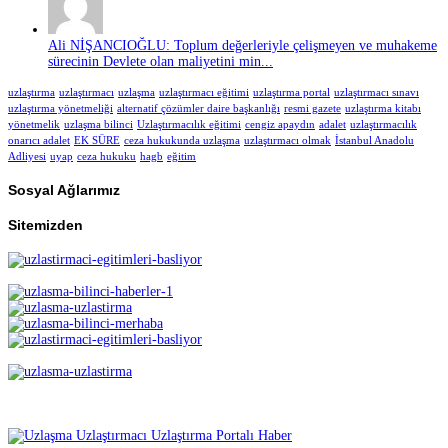
Ali NİŞANCIOĞLU: Toplum değerleriyle çelişmeyen ve muhakeme
sürecinin Devlete olan maliyetini min...
uzlaştırma
uzlaştırmacı
uzlaşma
uzlaştırmacı eğitimi
uzlaştırma portal
uzlaştırmacı sınavı
uzlaştırma yönetmeliği
alternatif çözümler daire başkanlığı
resmi gazete
uzlaştırma kitabı
yönetmelik
uzlaşma bilinci
Uzlaştırmacılık eğitimi
cengiz apaydın
adalet
uzlaştırmacılık
onarıcı adalet
EK SÜRE
ceza hukukunda uzlaşma
uzlaştırmacı olmak
İstanbul Anadolu
Adliyesi
uyap
ceza hukuku
hagb
eğitim
Sosyal Ağlarımız
Sitemizden