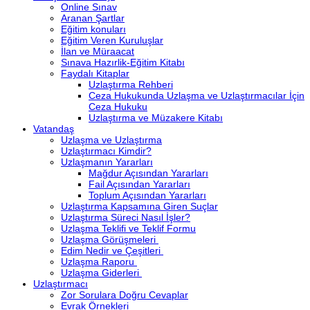
Online Sınav
Aranan Şartlar
Eğitim konuları
Eğitim Veren Kuruluşlar
İlan ve Müraacat
Sınava Hazırlik-Eğitim Kitabı
Faydalı Kitaplar
Uzlaştırma Rehberi
Ceza Hukukunda Uzlaşma ve Uzlaştırmacılar İçin
Ceza Hukuku
Uzlaştırma ve Müzakere Kitabı
Vatandaş
Uzlaşma ve Uzlaştırma
Uzlaştırmacı Kimdir?
Uzlaşmanın Yararları
Mağdur Açısından Yararları
Fail Açısından Yararları
Toplum Açısından Yararları
Uzlaştırma Kapsamına Giren Suçlar
Uzlaştırma Süreci Nasıl İşler?
Uzlaşma Teklifi ve Teklif Formu
Uzlaşma Görüşmeleri
Edim Nedir ve Çeşitleri
Uzlaşma Raporu
Uzlaşma Giderleri
Uzlaştırmacı
Zor Sorulara Doğru Cevaplar
Evrak Örnekleri