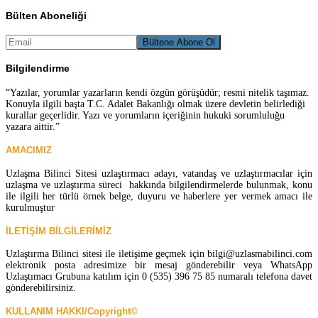
Bülten Aboneliği
Bilgilendirme
“Yazılar, yorumlar yazarların kendi özgün görüşüdür; resmi nitelik taşımaz.
Konuyla ilgili başta T.C. Adalet Bakanlığı olmak üzere devletin belirlediği
kurallar geçerlidir. Yazı ve yorumların içeriğinin hukuki sorumluluğu
yazara aittir.”
AMACIMIZ
Uzlaşma Bilinci Sitesi uzlaştırmacı adayı, vatandaş ve uzlaştırmacılar için
uzlaşma ve uzlaştırma süreci hakkında bilgilendirmelerde bulunmak, konu
ile ilgili her türlü örnek belge, duyuru ve haberlere yer vermek amacı ile
kurulmuştur
İLETİŞİM BİLGİLERİMİZ
Uzlaştırma Bilinci sitesi ile iletişime geçmek için bilgi@uzlasmabilinci.com
elektronik posta adresimize bir mesaj gönderebilir veya WhatsApp
Uzlaştımacı Grubuna katılım için 0 (535) 396 75 85 numaralı telefona davet
gönderebilirsiniz.
KULLANIM HAKKI/Copyright©