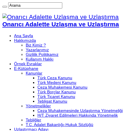
Onarıcı Adalette Uzlaşma ve Uzlaştırma
Ana Sayfa
Hakkımızda
Biz Kimiz ?
Yazarlarımız
Gizlilik Politikamız
Kullanım Hakkı
Örnek Evraklar
E-Kütüphane
Kanunlar
Türk Ceza Kanunu
Türk Medeni Kanunu
Ceza Muhakemesi Kanunu
Türk Borçlar Kanunu
Türk Ticaret Kanunu
Tebligat Kanunu
Yönetmelikler
Ceza Muhakemesinde Uzlaştırma Yönetmeliği
H/T Ziyaret Edilmeleri Hakkında Yönetmelik
Tebliğler
T.C. Adalet Bakanlığı-Hukuk Sözlüğü
Uzlaştırmacı Adayı