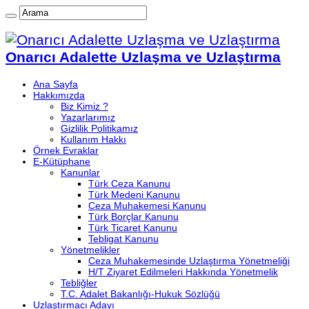
Onarıcı Adalette Uzlaşma ve Uzlaştırma
Ana Sayfa
Hakkımızda
Biz Kimiz ?
Yazarlarımız
Gizlilik Politikamız
Kullanım Hakkı
Örnek Evraklar
E-Kütüphane
Kanunlar
Türk Ceza Kanunu
Türk Medeni Kanunu
Ceza Muhakemesi Kanunu
Türk Borçlar Kanunu
Türk Ticaret Kanunu
Tebligat Kanunu
Yönetmelikler
Ceza Muhakemesinde Uzlaştırma Yönetmeliği
H/T Ziyaret Edilmeleri Hakkında Yönetmelik
Tebliğler
T.C. Adalet Bakanlığı-Hukuk Sözlüğü
Uzlaştırmacı Adayı