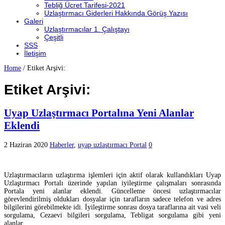
Tebliğ Ücret Tarifesi-2021
Uzlaştırmacı Giderleri Hakkında Görüş Yazısı
Galeri
Uzlaştırmacılar 1. Çalıştayı
Çeşitli
SSS
İletişim
Home
/
Etiket Arşivi:
Etiket Arşivi:
Uyap Uzlaştırmacı Portalına Yeni Alanlar
Eklendi
2 Haziran 2020
Haberler
,
uyap uzlaştırmacı Portal
0
Uzlaştırmacıların uzlaştırma işlemleri için aktif olarak kullandıkları Uyap
Uzlaştırmacı Portalı üzerinde yapılan iyileştirme çalışmaları sonrasında
Portala yeni alanlar eklendi. Güncelleme öncesi uzlaştırmacılar
görevlendirilmiş oldukları dosyalar için tarafların sadece telefon ve adres
bilgilerini görebilmekte idi. İyileştirme sonrası dosya taraflarına ait vasi veli
sorgulama, Cezaevi bilgileri sorgulama, Tebligat sorgulama gibi yeni
alanlar …