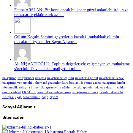
Fatma ARSLAN: Bir konu ancak bu kadar güzel anlatılabilirdi, size
ne kadar teşekkür etsek az.....
Gülsün Koçak: Samimi gayretlerin karşılığı muhakkak olumlu
olacaktır. Teşekkürler Sayın Nişanc...
Ali NİŞANCIOĞLU: Toplum değerleriyle çelişmeyen ve muhakeme
sürecinin Devlete olan maliyetini min...
uzlaştırma
uzlaştırmacı
uzlaşma
uzlaştırmacı eğitimi
uzlaştırma portal
uzlaştırmacı sınavı
uzlaştırma yönetmeliği
alternatif çözümler daire başkanlığı
resmi gazete
uzlaştırma kitabı
yönetmelik
uzlaşma bilinci
Uzlaştırmacılık eğitimi
cengiz apaydın
adalet
uzlaştırmacılık
onarıcı adalet
EK SÜRE
ceza hukukunda uzlaşma
uzlaştırmacı olmak
İstanbul Anadolu
Adliyesi
uyap
ceza hukuku
hagb
eğitim
Sosyal Ağlarımız
Sitemizden