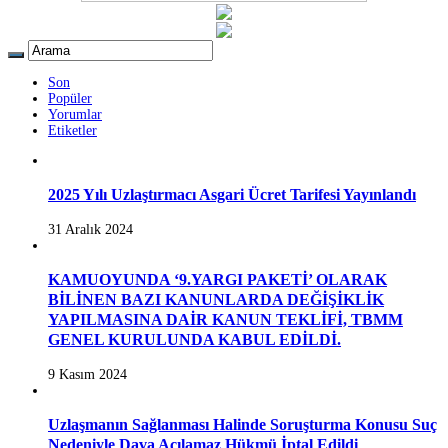
Son
Popüler
Yorumlar
Etiketler
2025 Yılı Uzlaştırmacı Asgari Ücret Tarifesi Yayınlandı
31 Aralık 2024
KAMUOYUNDA ‘9.YARGI PAKETİ’ OLARAK
BİLİNEN BAZI KANUNLARDA DEĞİŞİKLİK
YAPILMASINA DAİR KANUN TEKLİFİ, TBMM
GENEL KURULUNDA KABUL EDİLDİ.
9 Kasım 2024
Uzlaşmanın Sağlanması Halinde Soruşturma Konusu Suç
Nedeniyle Dava Açılamaz Hükmü İptal Edildi