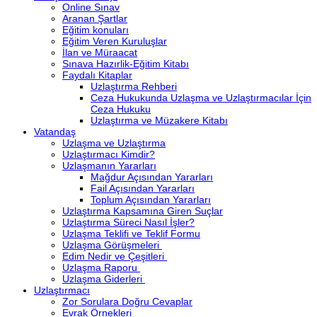
Online Sınav
Aranan Şartlar
Eğitim konuları
Eğitim Veren Kuruluşlar
İlan ve Müraacat
Sınava Hazırlik-Eğitim Kitabı
Faydalı Kitaplar
Uzlaştırma Rehberi
Ceza Hukukunda Uzlaşma ve Uzlaştırmacılar İçin
Ceza Hukuku
Uzlaştırma ve Müzakere Kitabı
Vatandaş
Uzlaşma ve Uzlaştırma
Uzlaştırmacı Kimdir?
Uzlaşmanın Yararları
Mağdur Açısından Yararları
Fail Açısından Yararları
Toplum Açısından Yararları
Uzlaştırma Kapsamına Giren Suçlar
Uzlaştırma Süreci Nasıl İşler?
Uzlaşma Teklifi ve Teklif Formu
Uzlaşma Görüşmeleri
Edim Nedir ve Çeşitleri
Uzlaşma Raporu
Uzlaşma Giderleri
Uzlaştırmacı
Zor Sorulara Doğru Cevaplar
Evrak Örnekleri