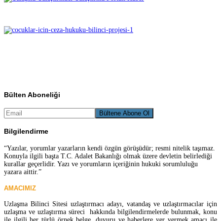
Bülten Aboneliği
Bilgilendirme
“Yazılar, yorumlar yazarların kendi özgün görüşüdür; resmi nitelik taşımaz.
Konuyla ilgili başta T.C. Adalet Bakanlığı olmak üzere devletin belirlediği
kurallar geçerlidir. Yazı ve yorumların içeriğinin hukuki sorumluluğu
yazara aittir.”
AMACIMIZ
Uzlaşma Bilinci Sitesi uzlaştırmacı adayı, vatandaş ve uzlaştırmacılar için
uzlaşma ve uzlaştırma süreci hakkında bilgilendirmelerde bulunmak, konu
ile ilgili her türlü örnek belge, duyuru ve haberlere yer vermek amacı ile