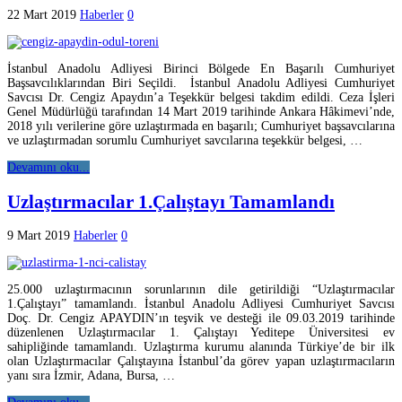
22 Mart 2019
Haberler
0
İstanbul Anadolu Adliyesi Birinci Bölgede En Başarılı Cumhuriyet
Başsavcılıklarından Biri Seçildi. İstanbul Anadolu Adliyesi Cumhuriyet
Savcısı Dr. Cengiz Apaydın’a Teşekkür belgesi takdim edildi. Ceza İşleri
Genel Müdürlüğü tarafından 14 Mart 2019 tarihinde Ankara Hâkimevi’nde,
2018 yılı verilerine göre uzlaştırmada en başarılı; Cumhuriyet başsavcılarına
ve uzlaştırmadan sorumlu Cumhuriyet savcılarına teşekkür belgesi, …
Devamını oku...
Uzlaştırmacılar 1.Çalıştayı Tamamlandı
9 Mart 2019
Haberler
0
25.000 uzlaştırmacının sorunlarının dile getirildiği “Uzlaştırmacılar
1.Çalıştayı” tamamlandı. İstanbul Anadolu Adliyesi Cumhuriyet Savcısı
Doç. Dr. Cengiz APAYDIN’ın teşvik ve desteği ile 09.03.2019 tarihinde
düzenlenen Uzlaştırmacılar 1. Çalıştayı Yeditepe Üniversitesi ev
sahipliğinde tamamlandı. Uzlaştırma kurumu alanında Türkiye’de bir ilk
olan Uzlaştırmacılar Çalıştayına İstanbul’da görev yapan uzlaştırmacıların
yanı sıra İzmir, Adana, Bursa, …