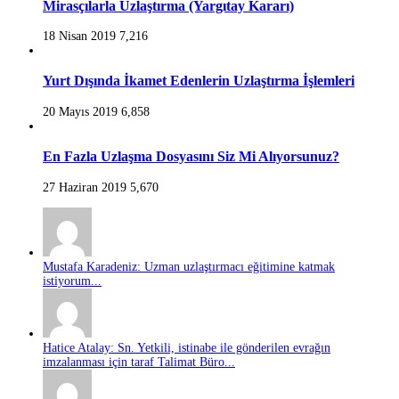
Mirasçılarla Uzlaştırma (Yargıtay Kararı)
18 Nisan 2019
7,216
Yurt Dışında İkamet Edenlerin Uzlaştırma İşlemleri
20 Mayıs 2019
6,858
En Fazla Uzlaşma Dosyasını Siz Mi Alıyorsunuz?
27 Haziran 2019
5,670
Mustafa Karadeniz: Uzman uzlaştırmacı eğitimine katmak
istiyorum...
Hatice Atalay: Sn. Yetkili, istinabe ile gönderilen evrağın
imzalanması için taraf Talimat Büro...