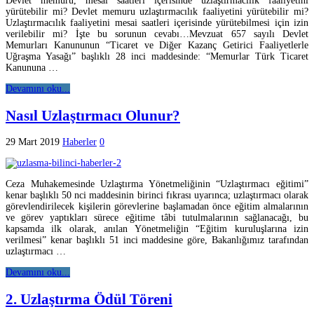
Devlet memuru, mesai saatleri içerisinde uzlaştırmacılık faaliyetini
yürütebilir mi? Devlet memuru uzlaştırmacılık faaliyetini yürütebilir mi?
Uzlaştırmacılık faaliyetini mesai saatleri içerisinde yürütebilmesi için izin
verilebilir mi? İşte bu sorunun cevabı…Mevzuat 657 sayılı Devlet
Memurları Kanununun “Ticaret ve Diğer Kazanç Getirici Faaliyetlerle
Uğraşma Yasağı” başlıklı 28 inci maddesinde: “Memurlar Türk Ticaret
Kanununa …
Devamını oku...
Nasıl Uzlaştırmacı Olunur?
29 Mart 2019
Haberler
0
Ceza Muhakemesinde Uzlaştırma Yönetmeliğinin “Uzlaştırmacı eğitimi”
kenar başlıklı 50 nci maddesinin birinci fıkrası uyarınca; uzlaştırmacı olarak
görevlendirilecek kişilerin görevlerine başlamadan önce eğitim almalarının
ve görev yaptıkları sürece eğitime tâbi tutulmalarının sağlanacağı, bu
kapsamda ilk olarak, anılan Yönetmeliğin “Eğitim kuruluşlarına izin
verilmesi” kenar başlıklı 51 inci maddesine göre, Bakanlığımız tarafından
uzlaştırmacı …
Devamını oku...
2. Uzlaştırma Ödül Töreni