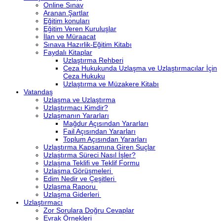
Online Sınav
Aranan Şartlar
Eğitim konuları
Eğitim Veren Kuruluşlar
İlan ve Müraacat
Sınava Hazırlik-Eğitim Kitabı
Faydalı Kitaplar
Uzlaştırma Rehberi
Ceza Hukukunda Uzlaşma ve Uzlaştırmacılar İçin
Ceza Hukuku
Uzlaştırma ve Müzakere Kitabı
Vatandaş
Uzlaşma ve Uzlaştırma
Uzlaştırmacı Kimdir?
Uzlaşmanın Yararları
Mağdur Açısından Yararları
Fail Açısından Yararları
Toplum Açısından Yararları
Uzlaştırma Kapsamına Giren Suçlar
Uzlaştırma Süreci Nasıl İşler?
Uzlaşma Teklifi ve Teklif Formu
Uzlaşma Görüşmeleri
Edim Nedir ve Çeşitleri
Uzlaşma Raporu
Uzlaşma Giderleri
Uzlaştırmacı
Zor Sorulara Doğru Cevaplar
Evrak Örnekleri