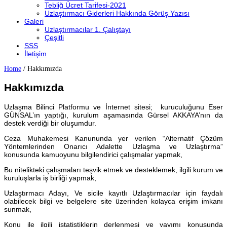
Tebliğ Ücret Tarifesi-2021
Uzlaştırmacı Giderleri Hakkında Görüş Yazısı
Galeri
Uzlaştırmacılar 1. Çalıştayı
Çeşitli
SSS
İletişim
Home
/
Hakkımızda
Hakkımızda
Uzlaşma Bilinci Platformu ve İnternet sitesi; kuruculuğunu Eser
GÜNSAL’ın yaptığı, kurulum aşamasında Gürsel AKKAYA’nın da
destek verdiği bir oluşumdur.
Ceza Muhakemesi Kanununda yer verilen “Alternatif Çözüm
Yöntemlerinden Onarıcı Adalette Uzlaşma ve Uzlaştırma”
konusunda kamuoyunu bilgilendirici çalışmalar yapmak,
Bu nitelikteki çalışmaları teşvik etmek ve desteklemek, ilgili kurum ve
kuruluşlarla iş birliği yapmak,
Uzlaştırmacı Adayı, Ve sicile kayıtlı Uzlaştırmacılar için faydalı
olabilecek bilgi ve belgelere site üzerinden kolayca erişim imkanı
sunmak,
Konu ile ilgili istatistiklerin derlenmesi ve yayımı konusunda