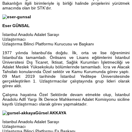
Bakanlığın ilgili birimleriyle iş birliği halinde projelerini yürütmek
amacında olan bir STK’dır.
Eser GÜNSAL
İstanbul Anadolu Adalet Sarayı
Uzlaştırmacı
Uzlaştırma Bilinci Platformu Kurucusu ve Başkanı
1977 yılında İstanbul’da doğdu. İlk, orta ve lise öğrenimini
İstanbul’da tamamladı. Önlisans ve Lisans eğitimlerini İstanbul
Üniversitesi Dış Ticaret, İktisat, Sağlık Kurumları İşletmeciliği ve
Adalet Meslek Yüksekokulu bölümlerinde tamamladı. İcra ve Alacak
Tahsilatı konularında Özel sektör ve Kamu Kurumunda görev yaptı.
09 Mart 2019 tarihinde İstanbul Yeditepe Üniversitesinde
gerçekleştirilen 1. Uzlaştırmacılar çalıştayında grup lideri olarak
görev aldı.
Çalışma hayatına Özel Sektörde devam etmekte olup, İstanbul
Anadolu Adlî Yargı İlk Derece Mahkemesi Adalet Komisyonu siciline
kayıtlı Uzlaştırmacı olarak görev yapmaktadır.
Gürsel AKKAYA
İstanbul Anadolu Adalet Sarayı
Uzlaştırmacı
Uzlaştırma Bilinci Platformu Eş Başkanı