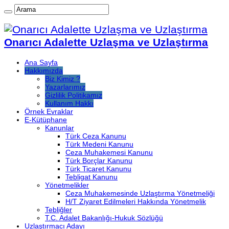
Onarıcı Adalette Uzlaşma ve Uzlaştırma
Ana Sayfa
Hakkımızda
Biz Kimiz ?
Yazarlarımız
Gizlilik Politikamız
Kullanım Hakkı
Örnek Evraklar
E-Kütüphane
Kanunlar
Türk Ceza Kanunu
Türk Medeni Kanunu
Ceza Muhakemesi Kanunu
Türk Borçlar Kanunu
Türk Ticaret Kanunu
Tebligat Kanunu
Yönetmelikler
Ceza Muhakemesinde Uzlaştırma Yönetmeliği
H/T Ziyaret Edilmeleri Hakkında Yönetmelik
Tebliğler
T.C. Adalet Bakanlığı-Hukuk Sözlüğü
Uzlaştırmacı Adayı