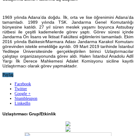
1969 yılında Adana’da doğdu. İlk, orta ve lise öğrenimini Adana’da
tamamladı. 1989 yılında TSK. Jandarma Genel Komutanlığı
bünyesine katıldı. 27 yıl süren meslek yaşamı boyunca Astsubay
rütbesi ile çeşitli kademelerde görev yaptı. Görev süresi içinde
Jandarma Ön lisans ve İktisat Fakültesi eğitimlerini tamamladı. Ekim
2016 yılında Balıkesir/Marmara Adası Jandarma Karakol Komutanı
görevinden istekle emekliliğe ayrıldı. 09 Mart 2019 tarihinde İstanbul
Yeditepe Üniversitesinde gerçekleştirilen birinci Uzlaştırmacılar
çalıştayı organizasyonunda görev aldı. Halen İstanbul Anadolu Adlî
Yargı İlk Derece Mahkemesi Adalet Komisyonu siciline kayıtlı
Uzlaştırmacı olarak görev yapmaktadır.
Paylaş
Facebook
Twitter
Google +
Stumbleupon
LinkedIn
Uzlaştırmacı Grup/Etkinlik