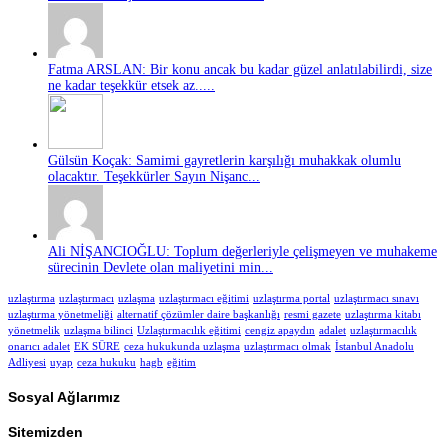
Fatma ARSLAN: Bir konu ancak bu kadar güzel anlatılabilirdi, size
ne kadar teşekkür etsek az.....
Gülsün Koçak: Samimi gayretlerin karşılığı muhakkak olumlu
olacaktır. Teşekkürler Sayın Nişanc...
Ali NİŞANCIOĞLU: Toplum değerleriyle çelişmeyen ve muhakeme
sürecinin Devlete olan maliyetini min...
uzlaştırma
uzlaştırmacı
uzlaşma
uzlaştırmacı eğitimi
uzlaştırma portal
uzlaştırmacı sınavı
uzlaştırma yönetmeliği
alternatif çözümler daire başkanlığı
resmi gazete
uzlaştırma kitabı
yönetmelik
uzlaşma bilinci
Uzlaştırmacılık eğitimi
cengiz apaydın
adalet
uzlaştırmacılık
onarıcı adalet
EK SÜRE
ceza hukukunda uzlaşma
uzlaştırmacı olmak
İstanbul Anadolu
Adliyesi
uyap
ceza hukuku
hagb
eğitim
Sosyal Ağlarımız
Sitemizden