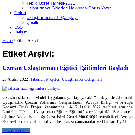
Tebliğ Ücret Tarifesi-2021
Uzlaştırmacı Giderleri Hakkında Görüş Yazısı
Galeri
Uzlaştırmacılar 1. Çalıştayı
Çeşitli
SSS
İletişim
Home
/
Etiket Arşivi:
Etiket Arşivi:
Uzman Uzlaştırmacı Eğitici Eğitimleri Başladı
28 Aralık 2022
Haberler
,
Projeler
,
Uzlaştırmacı Gelişimi
1
Uzlaştırmada Yeni Model Uygulanmaya Başlayacak! “Türkiye’de Alternatif
Uyuşmazlık Çözüm Yollarının Geliştirilmesi” Avrupa Birliği ve Avrupa
Konseyi Ortak Projesi kapsamında 14-16 Aralık 2022 tarihleri arasında
İzmir’de “Uzman Uzlaştırmacı Eğitici Eğitimi” gerçekleştirildi. Söz konusu
eğitime Adalet Bakanlığı Ceza İşleri Genel Müdürlüğü temsilcileri, Avrupa
Konseyi proje ekibi, ulusal ve uluslararası danışmanlar ve Haziran-Eylül …
Devamını oku...