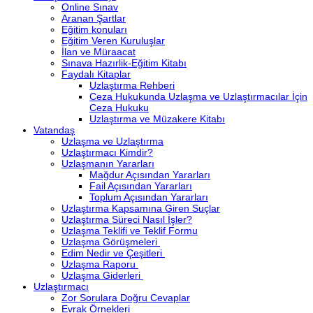
Online Sınav
Aranan Şartlar
Eğitim konuları
Eğitim Veren Kuruluşlar
İlan ve Müraacat
Sınava Hazırlik-Eğitim Kitabı
Faydalı Kitaplar
Uzlaştırma Rehberi
Ceza Hukukunda Uzlaşma ve Uzlaştırmacılar İçin
Ceza Hukuku
Uzlaştırma ve Müzakere Kitabı
Vatandaş
Uzlaşma ve Uzlaştırma
Uzlaştırmacı Kimdir?
Uzlaşmanın Yararları
Mağdur Açısından Yararları
Fail Açısından Yararları
Toplum Açısından Yararları
Uzlaştırma Kapsamına Giren Suçlar
Uzlaştırma Süreci Nasıl İşler?
Uzlaşma Teklifi ve Teklif Formu
Uzlaşma Görüşmeleri
Edim Nedir ve Çeşitleri
Uzlaşma Raporu
Uzlaşma Giderleri
Uzlaştırmacı
Zor Sorulara Doğru Cevaplar
Evrak Örnekleri