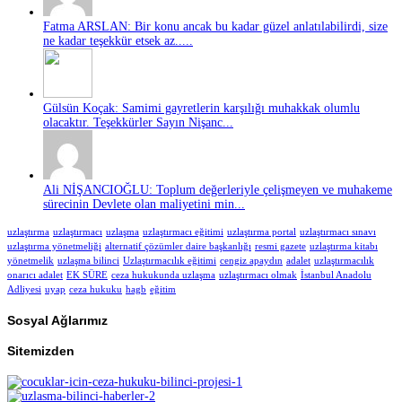
Fatma ARSLAN: Bir konu ancak bu kadar güzel anlatılabilirdi, size
ne kadar teşekkür etsek az.....
Gülsün Koçak: Samimi gayretlerin karşılığı muhakkak olumlu
olacaktır. Teşekkürler Sayın Nişanc...
Ali NİŞANCIOĞLU: Toplum değerleriyle çelişmeyen ve muhakeme
sürecinin Devlete olan maliyetini min...
uzlaştırma
uzlaştırmacı
uzlaşma
uzlaştırmacı eğitimi
uzlaştırma portal
uzlaştırmacı sınavı
uzlaştırma yönetmeliği
alternatif çözümler daire başkanlığı
resmi gazete
uzlaştırma kitabı
yönetmelik
uzlaşma bilinci
Uzlaştırmacılık eğitimi
cengiz apaydın
adalet
uzlaştırmacılık
onarıcı adalet
EK SÜRE
ceza hukukunda uzlaşma
uzlaştırmacı olmak
İstanbul Anadolu
Adliyesi
uyap
ceza hukuku
hagb
eğitim
Sosyal Ağlarımız
Sitemizden