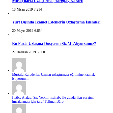
Mirasçılarla Uzlaştırma (Yargıtay Kararı)
18 Nisan 2019
7,214
Yurt Dışında İkamet Edenlerin Uzlaştırma İşlemleri
20 Mayıs 2019
6,854
En Fazla Uzlaşma Dosyasını Siz Mi Alıyorsunuz?
27 Haziran 2019
5,668
Mustafa Karadeniz: Uzman uzlaştırmacı eğitimine katmak
istiyorum...
Hatice Atalay: Sn. Yetkili, istinabe ile gönderilen evrağın
imzalanması için taraf Talimat Büro...