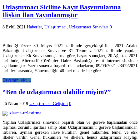
Uzlaştırmacı Siciline Kayıt Başvurularına
İlişkin İlan Yayınlanmıştır
8 Eylül 2021
Haberler
,
Uzlaştırmacı
,
Uzlaştırmacı Sınavları
0
Bilindiği üzere 30 Mayıs 2021 tarihinde gerçekleştirilen 2021 Adalet
Bakanlığı Uzlaştırmacı Sınavı ve 31 Temmuz 2021 tarihinde yapılan
Uzlaştırmacı Ek Sınavı sonuçlarına göre, başarı sonuçları, 20 Ağustos 2021
tarihinde, Alternatif Çözümler Daire Başkanlığı resmî internet sitesinde
açıklanmıştır. Yazılı sınavda başarılı olan adayların; 09/09/2021-23/09/2021
tarihleri arasında, Yönetmeliğin 48 inci maddesine göre …
Devamını oku...
“Ben de uzlaştırmacı olabilir miyim?”
26 Nisan 2019
Uzlaştırmacı Gelişimi
0
Yapılan Uzlaştırmacı sınavında başarılı olan ve göreve başlamadan önce
taşıması zorunlu şartlara sahip olan Uzlaştırmacının; göreve başlamasından
itibaren, uyması gereken ilave kurallar, genel hükümler, temel ve etik
ilkeler vardır. Genel hükümleri ve ilkeleri, henüz uzlaştırmacı adaylığı