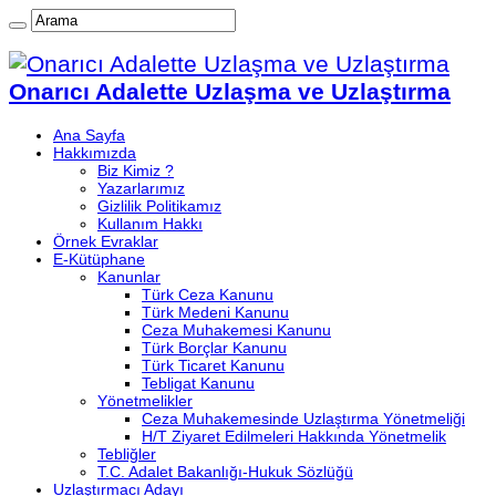
Onarıcı Adalette Uzlaşma ve Uzlaştırma
Ana Sayfa
Hakkımızda
Biz Kimiz ?
Yazarlarımız
Gizlilik Politikamız
Kullanım Hakkı
Örnek Evraklar
E-Kütüphane
Kanunlar
Türk Ceza Kanunu
Türk Medeni Kanunu
Ceza Muhakemesi Kanunu
Türk Borçlar Kanunu
Türk Ticaret Kanunu
Tebligat Kanunu
Yönetmelikler
Ceza Muhakemesinde Uzlaştırma Yönetmeliği
H/T Ziyaret Edilmeleri Hakkında Yönetmelik
Tebliğler
T.C. Adalet Bakanlığı-Hukuk Sözlüğü
Uzlaştırmacı Adayı