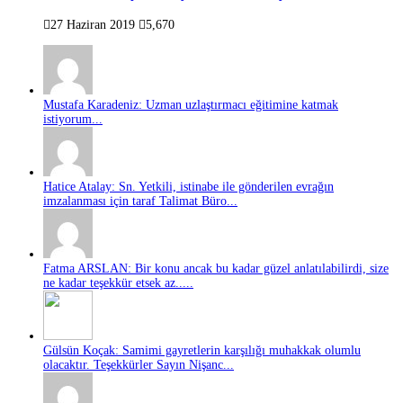
27 Haziran 2019
5,670
Mustafa Karadeniz: Uzman uzlaştırmacı eğitimine katmak
istiyorum...
Hatice Atalay: Sn. Yetkili, istinabe ile gönderilen evrağın
imzalanması için taraf Talimat Büro...
Fatma ARSLAN: Bir konu ancak bu kadar güzel anlatılabilirdi, size
ne kadar teşekkür etsek az.....
Gülsün Koçak: Samimi gayretlerin karşılığı muhakkak olumlu
olacaktır. Teşekkürler Sayın Nişanc...