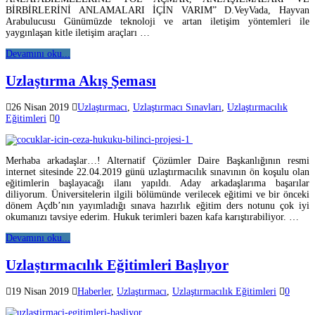
BİRBİRLERİNİ ANLAMALARI İÇİN VARIM” D.VeyVada, Hayvan
Arabulucusu Günümüzde teknoloji ve artan iletişim yöntemleri ile
yaygınlaşan kitle iletişim araçları …
Devamını oku...
Uzlaştırma Akış Şeması
26 Nisan 2019
Uzlaştırmacı
,
Uzlaştırmacı Sınavları
,
Uzlaştırmacılık
Eğitimleri
0
Merhaba arkadaşlar…! Alternatif Çözümler Daire Başkanlığının resmi
internet sitesinde 22.04.2019 günü uzlaştırmacılık sınavının ön koşulu olan
eğitimlerin başlayacağı ilanı yapıldı. Aday arkadaşlarıma başarılar
diliyorum. Üniversitelerin ilgili bölümünde verilecek eğitimi ve bir önceki
dönem Açdb’nın yayımladığı sınava hazırlık eğitim ders notunu çok iyi
okumanızı tavsiye ederim. Hukuk terimleri bazen kafa karıştırabiliyor. …
Devamını oku...
Uzlaştırmacılık Eğitimleri Başlıyor
19 Nisan 2019
Haberler
,
Uzlaştırmacı
,
Uzlaştırmacılık Eğitimleri
0