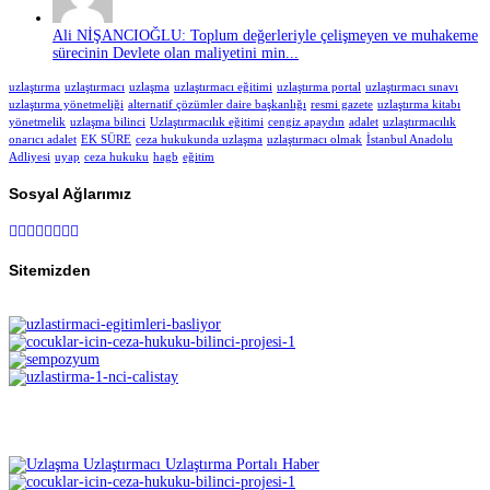
Ali NİŞANCIOĞLU: Toplum değerleriyle çelişmeyen ve muhakeme
sürecinin Devlete olan maliyetini min...
uzlaştırma
uzlaştırmacı
uzlaşma
uzlaştırmacı eğitimi
uzlaştırma portal
uzlaştırmacı sınavı
uzlaştırma yönetmeliği
alternatif çözümler daire başkanlığı
resmi gazete
uzlaştırma kitabı
yönetmelik
uzlaşma bilinci
Uzlaştırmacılık eğitimi
cengiz apaydın
adalet
uzlaştırmacılık
onarıcı adalet
EK SÜRE
ceza hukukunda uzlaşma
uzlaştırmacı olmak
İstanbul Anadolu
Adliyesi
uyap
ceza hukuku
hagb
eğitim
Sosyal Ağlarımız
Sitemizden