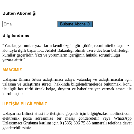
Bülten Aboneliği
Bilgilendirme
“Yazılar, yorumlar yazarların kendi özgün görüşüdür; resmi nitelik taşımaz.
Konuyla ilgili başta T.C. Adalet Bakanlığı olmak üzere devletin belirlediği
kurallar geçerlidir. Yazı ve yorumların içeriğinin hukuki sorumluluğu
yazara aittir.”
AMACIMIZ
Uzlaşma Bilinci Sitesi uzlaştırmacı adayı, vatandaş ve uzlaştırmacılar için
uzlaşma ve uzlaştırma süreci hakkında bilgilendirmelerde bulunmak, konu
ile ilgili her türlü örnek belge, duyuru ve haberlere yer vermek amacı ile
kurulmuştur
İLETİŞİM BİLGİLERİMİZ
Uzlaştırma Bilinci sitesi ile iletişime geçmek için bilgi@uzlasmabilinci.com
elektronik posta adresimize bir mesaj gönderebilir veya WhatsApp
Uzlaştımacı Grubuna katılım için 0 (535) 396 75 85 numaralı telefona davet
gönderebilirsiniz.