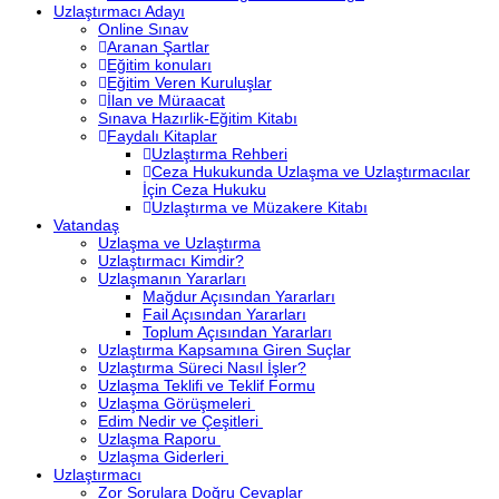
Uzlaştırmacı Adayı
Online Sınav
Aranan Şartlar
Eğitim konuları
Eğitim Veren Kuruluşlar
İlan ve Müraacat
Sınava Hazırlik-Eğitim Kitabı
Faydalı Kitaplar
Uzlaştırma Rehberi
Ceza Hukukunda Uzlaşma ve Uzlaştırmacılar
İçin Ceza Hukuku
Uzlaştırma ve Müzakere Kitabı
Vatandaş
Uzlaşma ve Uzlaştırma
Uzlaştırmacı Kimdir?
Uzlaşmanın Yararları
Mağdur Açısından Yararları
Fail Açısından Yararları
Toplum Açısından Yararları
Uzlaştırma Kapsamına Giren Suçlar
Uzlaştırma Süreci Nasıl İşler?
Uzlaşma Teklifi ve Teklif Formu
Uzlaşma Görüşmeleri
Edim Nedir ve Çeşitleri
Uzlaşma Raporu
Uzlaşma Giderleri
Uzlaştırmacı
Zor Sorulara Doğru Cevaplar