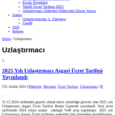
Evrak Örnekleri
Tebliğ Ücret Tarifesi-2021
Uzlaştırmacı Giderleri Hakkında Görüş Yazısı
Galeri
Uzlaştırmacılar 1. Çalıştayı
Çeşitli
SSS
İletişim
Home
/
Uzlaştırmacı
Uzlaştırmacı
2025 Yılı Uzlaştırmacı Asgari Ücret Tarifesi
Yayınlandı
31 Aralık 2024
Haberler
,
Mevzuat
,
Ücret Tarifesi
,
Uzlaştırmacı
0
31.12.2024 tarihinden geçerli olmak üzere yürürlüğe girecek olan 2025 yılı
Uzlaştırmacı Asgari Ücret Tarifesi Resmi Gazetede yayınlandı. Yeni ücret
tarifesinde 2024 yılına oranla yaklaşık %48 artış yapılmıştır. 2025 yılı
Uzlaştırmacı Asgari Ücret tarifesine aşağıdaki link üzerinden ulaşabilirsiniz.