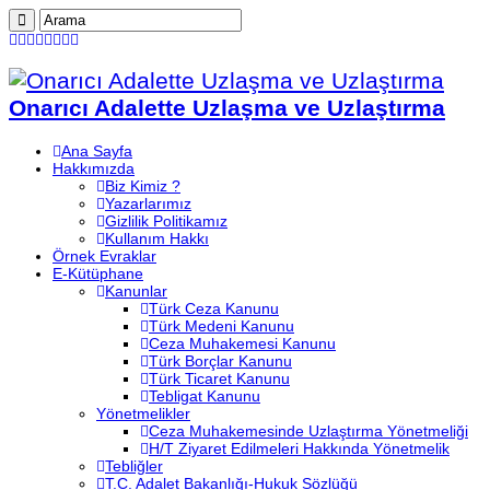
Onarıcı Adalette Uzlaşma ve Uzlaştırma
Ana Sayfa
Hakkımızda
Biz Kimiz ?
Yazarlarımız
Gizlilik Politikamız
Kullanım Hakkı
Örnek Evraklar
E-Kütüphane
Kanunlar
Türk Ceza Kanunu
Türk Medeni Kanunu
Ceza Muhakemesi Kanunu
Türk Borçlar Kanunu
Türk Ticaret Kanunu
Tebligat Kanunu
Yönetmelikler
Ceza Muhakemesinde Uzlaştırma Yönetmeliği
H/T Ziyaret Edilmeleri Hakkında Yönetmelik
Tebliğler
T.C. Adalet Bakanlığı-Hukuk Sözlüğü