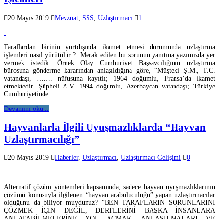
20 Mayıs 2019
Mevzuat
,
SSS
,
Uzlaştırmacı
1
Taraflardan birinin yurtdışında ikamet etmesi durumunda uzlaştırma
işlemleri nasıl yürütülür ? Merak edilen bu sorunun yanıtına yazımızda yer
vermek istedik. Örnek Olay Cumhuriyet Başsavcılığının uzlaştırma
bürosuna gönderme kararından anlaşıldığına göre, “Müşteki Ş.M., T.C.
vatandaşı, ……. nüfusuna kayıtlı; 1964 doğumlu, Fransa’da ikamet
etmektedir. Şüpheli A.V. 1994 doğumlu, Azerbaycan vatandaşı; Türkiye
Cumhuriyetinde …
Devamını oku...
Hayvanlarla İlgili Uyuşmazlıklarda “Hayvan
Uzlaştırmacılığı”
20 Mayıs 2019
Haberler
,
Uzlaştırmacı
,
Uzlaştırmacı Gelişimi
0
Alternatif çözüm yöntemleri kapsamında, sadece hayvan uyuşmazlıklarının
çözümü konusuyla ilgilenen “hayvan arabuluculuğu” yapan uzlaştırmacılar
olduğunu da biliyor muydunuz? “BEN TARAFLARIN SORUNLARINI
ÇÖZMEK İÇİN DEĞİL, DERTLERİNİ BAŞKA İNSANLARA
ANLATABİLMELERİNE YOL AÇMAK, ANLAŞILMALARI VE