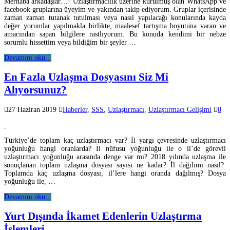
Merhaba arkadaşlar…! Uzlaştırmacılık üzerine kurulmuş olan WhatsApp ve
facebook gruplarına üyeyim ve yakından takip ediyorum. Gruplar içerisinde
zaman zaman tutanak tutulması veya nasıl yapılacağı konularında kayda
değer yorumlar yapılmakla birlikte, maalesef tartışma boyutuna varan ve
amacından sapan bilgilere rastlıyorum. Bu konuda kendimi bir nebze
sorumlu hissettim veya bildiğim bir şeyler …
Devamını oku...
En Fazla Uzlaşma Dosyasını Siz Mi
Alıyorsunuz?
27 Haziran 2019
Haberler
,
SSS
,
Uzlaştırmacı
,
Uzlaştırmacı Gelişimi
0
Türkiye’de toplam kaç uzlaştırmacı var? İl yargı çevresinde uzlaştırmacı
yoğunluğu hangi oranlarda? İl nüfusu yoğunluğu ile o il’de görevli
uzlaştırmacı yoğunluğu arasında denge var mı? 2018 yılında uzlaşma ile
sonuçlanan toplam uzlaşma dosyası sayısı ne kadar? İl dağılımı nasıl?
Toplamda kaç uzlaşma dosyası, il’lere hangi oranda dağılmış? Dosya
yoğunluğu ile, …
Devamını oku...
Yurt Dışında İkamet Edenlerin Uzlaştırma
İşlemleri