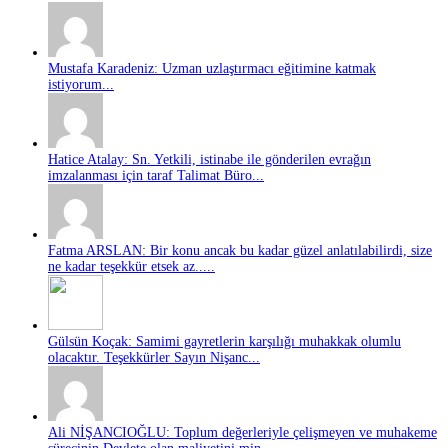
Mustafa Karadeniz: Uzman uzlaştırmacı eğitimine katmak
istiyorum...
Hatice Atalay: Sn. Yetkili, istinabe ile gönderilen evrağın
imzalanması için taraf Talimat Büro...
Fatma ARSLAN: Bir konu ancak bu kadar güzel anlatılabilirdi, size
ne kadar teşekkür etsek az.....
Gülsün Koçak: Samimi gayretlerin karşılığı muhakkak olumlu
olacaktır. Teşekkürler Sayın Nişanc...
Ali NİŞANCIOĞLU: Toplum değerleriyle çelişmeyen ve muhakeme