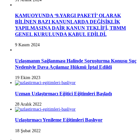
KAMUOYUNDA ‘9.YARGI PAKETİ’ OLARAK
BİLİNEN BAZI KANUNLARDA DEĞİŞİKLİK
YAPILMASINA DAİR KANUN TEKLİFİ, TBMM
GENEL KURULUNDA KABUL EDİLDİ.
9 Kasım 2024
Uzlaşmanın Sağlanması Halinde Soruşturma Konusu Suç
Nedeniyle Dava Açılamaz Hükmü İptal Edildi
19 Ekim 2023
Uzman Uzlaştırmacı Eğitici Eğitimleri Başladı
28 Aralık 2022
Uzlaştırmacı Yenileme Eğitimleri Başlıyor
18 Şubat 2022