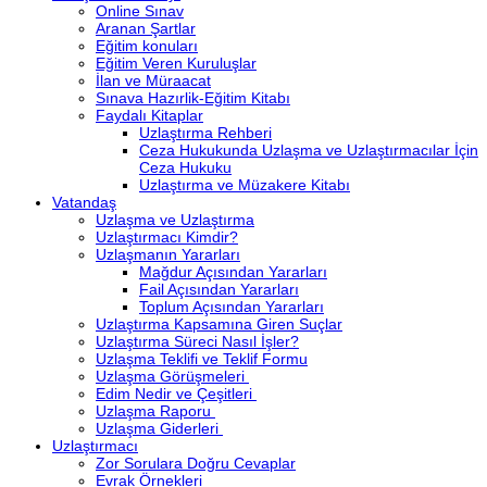
Online Sınav
Aranan Şartlar
Eğitim konuları
Eğitim Veren Kuruluşlar
İlan ve Müraacat
Sınava Hazırlik-Eğitim Kitabı
Faydalı Kitaplar
Uzlaştırma Rehberi
Ceza Hukukunda Uzlaşma ve Uzlaştırmacılar İçin
Ceza Hukuku
Uzlaştırma ve Müzakere Kitabı
Vatandaş
Uzlaşma ve Uzlaştırma
Uzlaştırmacı Kimdir?
Uzlaşmanın Yararları
Mağdur Açısından Yararları
Fail Açısından Yararları
Toplum Açısından Yararları
Uzlaştırma Kapsamına Giren Suçlar
Uzlaştırma Süreci Nasıl İşler?
Uzlaşma Teklifi ve Teklif Formu
Uzlaşma Görüşmeleri
Edim Nedir ve Çeşitleri
Uzlaşma Raporu
Uzlaşma Giderleri
Uzlaştırmacı
Zor Sorulara Doğru Cevaplar
Evrak Örnekleri