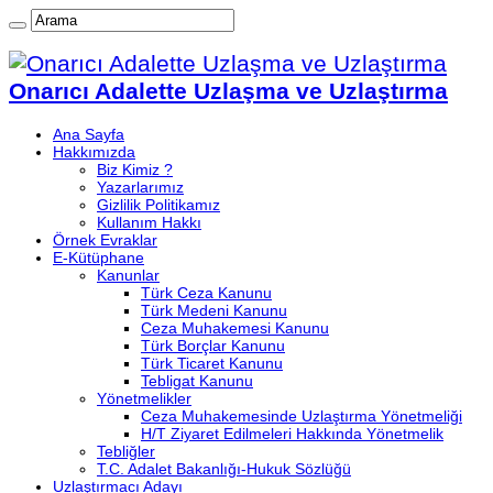
Onarıcı Adalette Uzlaşma ve Uzlaştırma
Ana Sayfa
Hakkımızda
Biz Kimiz ?
Yazarlarımız
Gizlilik Politikamız
Kullanım Hakkı
Örnek Evraklar
E-Kütüphane
Kanunlar
Türk Ceza Kanunu
Türk Medeni Kanunu
Ceza Muhakemesi Kanunu
Türk Borçlar Kanunu
Türk Ticaret Kanunu
Tebligat Kanunu
Yönetmelikler
Ceza Muhakemesinde Uzlaştırma Yönetmeliği
H/T Ziyaret Edilmeleri Hakkında Yönetmelik
Tebliğler
T.C. Adalet Bakanlığı-Hukuk Sözlüğü
Uzlaştırmacı Adayı