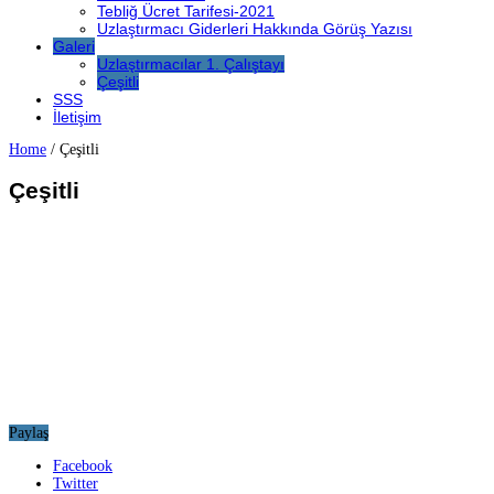
Tebliğ Ücret Tarifesi-2021
Uzlaştırmacı Giderleri Hakkında Görüş Yazısı
Galeri
Uzlaştırmacılar 1. Çalıştayı
Çeşitli
SSS
İletişim
Home
/
Çeşitli
Çeşitli
Paylaş
Facebook
Twitter