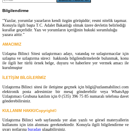
Bilgilendirme
“Yazılar, yorumlar yazarların kendi özgün görüşüdür; resmi nitelik taşımaz.
Konuyla ilgili başta T.C. Adalet Bakanlığı olmak üzere devletin belirlediği
kurallar geçerlidir. Yazı ve yorumların içeriğinin hukuki sorumluluğu
yazara aittir.”
AMACIMIZ
Uzlaşma Bilinci Sitesi uzlaştırmacı adayı, vatandaş ve uzlaştırmacılar için
uzlaşma ve uzlaştırma süreci hakkında bilgilendirmelerde bulunmak, konu
ile ilgili her türlü örnek belge, duyuru ve haberlere yer vermek amacı ile
kurulmuştur
İLETİŞİM BİLGİLERİMİZ
Uzlaştırma Bilinci sitesi ile iletişime geçmek için bilgi@uzlasmabilinci.com
elektronik posta adresimize bir mesaj gönderebilir veya WhatsApp
Uzlaştımacı Grubuna katılım için 0 (535) 396 75 85 numaralı telefona davet
gönderebilirsiniz.
KULLANIM HAKKI/Copyright©
Uzlaştırma Bilinci web sayfasında yer alan yazılı ve görsel materyallerin
kullanımı için izin alınması gerekmektedir. Konuyla ilgili bilgilendirme ve
uyarı notlarına
buradan
ulaşabilirsiniz.