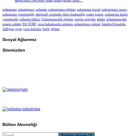
sürecinin Devlete olan maliyetini min...
uzlaştırma
uzlaştırmacı
uzlaşma
uzlaştırmacı eğitimi
uzlaştırma portal
uzlaştırmacı sınavı
uzlaştırma yönetmeliği
alternatif çözümler daire başkanlığı
resmi gazete
uzlaştırma kitabı
yönetmelik
uzlaşma bilinci
Uzlaştırmacılık eğitimi
cengiz apaydın
adalet
uzlaştırmacılık
onarıcı adalet
EK SÜRE
ceza hukukunda uzlaşma
uzlaştırmacı olmak
İstanbul Anadolu
Adliyesi
uyap
ceza hukuku
hagb
eğitim
Sosyal Ağlarımız
Sitemizden
Bülten Aboneliği