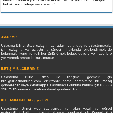
devletin belirlediği kurallar geçerlidir. Yazı ve yorumların içeriğinin
hukuki sorumluluğu yazara aittir.”
AMACIMIZ
Uzlaşma Bilinci Sitesi uzlaştırmacı adayı, vatandaş ve uzlaştırmacılar
için uzlaşma ve uzlaştırma süreci hakkında bilgilendirmelerde
bulunmak, konu ile ilgili her türlü örnek belge, duyuru ve haberlere
yer vermek amacı ile kurulmuştur
İLETİŞİM BİLGİLERİMİZ
Uzlaştırma Bilinci sitesi ile iletişime geçmek için
bilgi@uzlasmabilinci.com elektronik posta adresimize bir mesaj
gönderebilir veya WhatsApp Uzlaştımacı Grubuna katılım için 0 (535)
396 75 85 numaralı telefona davet gönderebilirsiniz.
KULLANIM HAKKI/Copyright©
Uzlaştırma Bilinci web sayfasında yer alan yazılı ve görsel
materyallerin kullanımı için izin alınması gerekmektedir. Konuyla ilgili