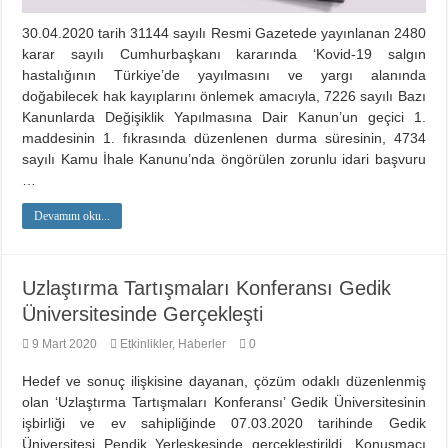
30.04.2020 tarih 31144 sayılı Resmi Gazetede yayınlanan 2480
karar sayılı Cumhurbaşkanı kararında ‘Kovid-19 salgın
hastalığının Türkiye’de yayılmasını ve yargı alanında
doğabilecek hak kayıplarını önlemek amacıyla, 7226 sayılı Bazı
Kanunlarda Değişiklik Yapılmasına Dair Kanun’un geçici 1.
maddesinin 1. fıkrasında düzenlenen durma süresinin, 4734
sayılı Kamu İhale Kanunu’nda öngörülen zorunlu idari başvuru
…
Devamını oku...
Uzlaştırma Tartışmaları Konferansı Gedik
Üniversitesinde Gerçekleşti
9 Mart 2020
Etkinlikler
,
Haberler
0
Hedef ve sonuç ilişkisine dayanan, çözüm odaklı düzenlenmiş
olan ‘Uzlaştırma Tartışmaları Konferansı’ Gedik Üniversitesinin
işbirliği ve ev sahipliğinde 07.03.2020 tarihinde Gedik
Üniversitesi Pendik Yerleşkesinde gerçekleştirildi. Konuşmacı