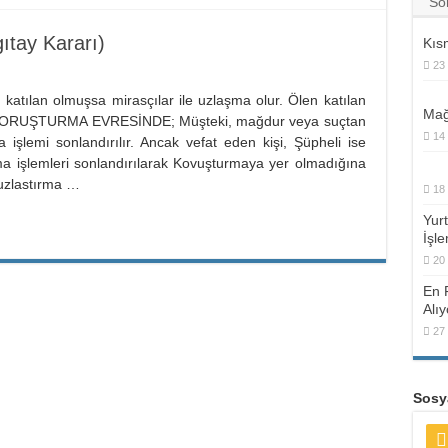
So
ıtay Kararı)
Kıs
23
lan olmuşsa mirasçılar ile uzlaşma olur. Ölen katılan
Mağ
z. SORUŞTURMA EVRESİNDE; Müşteki, mağdur veya suçtan
14
 işlemi sonlandırılır. Ancak vefat eden kişi, Şüpheli ise
ma işlemleri sonlandırılarak Kovuşturmaya yer olmadığına
 uzlastırma …
18
Yur
İşle
20
En 
Alı
27
Sosya