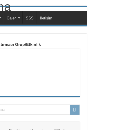
Galeri
SSS
İletişim
tırmacı Grup/Etkinlik