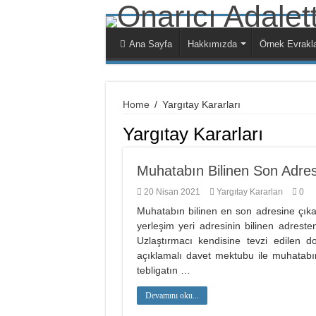
Ana Sayfa
Hakkımızda
Örnek Evrakl
Home
/
Yargıtay Kararları
Yargıtay Kararları
Muhatabın Bilinen Son Adresi
20 Nisan 2021
Yargıtay Kararları
0
Muhatabın bilinen en son adresine çıkar
yerleşim yeri adresinin bilinen adreste
Uzlaştırmacı kendisine tevzi edilen do
açıklamalı davet mektubu ile muhatabın
tebligatın …
Devamını oku...