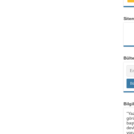
Site
Bült
Bilgi
“Yaz
görü
baş
devl
yoru