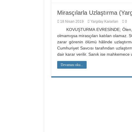
Mirasçılarla Uzlaştırma (Yarg
18 Nisan 2019
Yargıtay Kararları
0
KOVUŞTURMA EVRESİNDE; Ölen, katı
olmamışsa mirasçıları katılan olama
zarar görenin ölümü hâlinde uzlaştırma
Cumhuriyet Savcısı tarafından uzlaştır
dair karar verilir. Sanık ise mahkemece
Devamını oku...