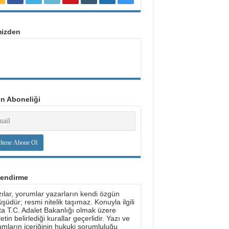
mizden
en Aboneliği
lendirme
ılar, yorumlar yazarların kendi özgün
şüdür; resmi nitelik taşımaz. Konuyla ilgili
ta T.C. Adalet Bakanlığı olmak üzere
etin belirlediği kurallar geçerlidir. Yazı ve
mların içeriğinin hukuki sorumluluğu