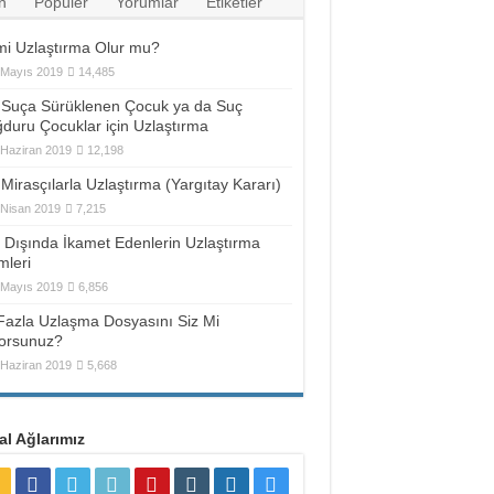
n
Popüler
Yorumlar
Etiketler
mi Uzlaştırma Olur mu?
 Mayıs 2019
14,485
Suça Sürüklenen Çocuk ya da Suç
duru Çocuklar için Uzlaştırma
 Haziran 2019
12,198
Mirasçılarla Uzlaştırma (Yargıtay Kararı)
 Nisan 2019
7,215
t Dışında İkamet Edenlerin Uzlaştırma
mleri
 Mayıs 2019
6,856
Fazla Uzlaşma Dosyasını Siz Mi
yorsunuz?
 Haziran 2019
5,668
l Ağlarımız