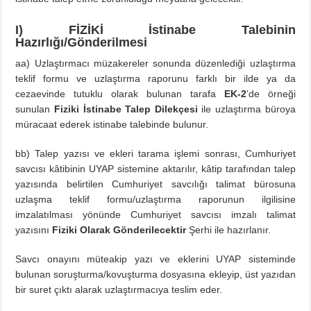
I) FİZİKİ İstinabe Talebinin
Hazırlığı/Gönderilmesi
aa) Uzlaştırmacı müzakereler sonunda düzenlediği uzlaştırma
teklif formu ve uzlaştırma raporunu farklı bir ilde ya da
cezaevinde tutuklu olarak bulunan tarafa
EK-2
’de örneği
sunulan
Fiziki İstinabe Talep Dilekçesi
ile uzlaştırma büroya
müracaat ederek istinabe talebinde bulunur.
bb) Talep yazısı ve ekleri tarama işlemi sonrası, Cumhuriyet
savcısı kâtibinin UYAP sistemine aktarılır, kâtip tarafından talep
yazısında belirtilen Cumhuriyet savcılığı talimat bürosuna
uzlaşma teklif formu/uzlaştırma raporunun ilgilisine
imzalatılması yönünde Cumhuriyet savcısı imzalı talimat
yazısını
Fiziki Olarak Gönderilecektir
Şerhi ile hazırlanır.
Savcı onayını müteakip yazı ve eklerini UYAP sisteminde
bulunan soruşturma/kovuşturma dosyasına ekleyip, üst yazıdan
bir suret çıktı alarak uzlaştırmacıya teslim eder.