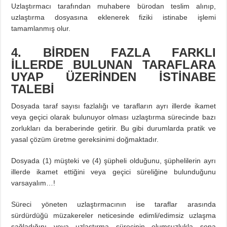
Uzlaştırmacı tarafından muhabere bürodan teslim alınıp,
uzlaştırma dosyasına eklenerek fiziki istinabe işlemi
tamamlanmış olur.
4. BİRDEN FAZLA FARKLI
İLLERDE BULUNAN TARAFLARA
UYAP ÜZERİNDEN
İSTİNABE
TALEBİ
Dosyada taraf sayısı fazlalığı ve tarafların ayrı illerde ikamet
veya geçici olarak bulunuyor olması uzlaştırma sürecinde bazı
zorlukları da beraberinde getirir. Bu gibi durumlarda pratik ve
yasal çözüm üretme gereksinimi doğmaktadır.
Dosyada (1) müşteki ve (4) şüpheli olduğunu, şüphelilerin ayrı
illerde ikamet ettiğini veya geçici süreliğine bulunduğunu
varsayalım…!
Süreci yöneten uzlaştırmacının ise taraflar arasında
sürdürdüğü müzakereler neticesinde edimli/edimsiz uzlaşma
sağladığını veya uzlaştırma sürecinin olumsuzlukla sona