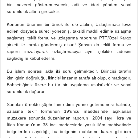
bir mazeret gösteremeyecek, adli ve idari yönden yasal
sorumluluk altına girecektir.
Konunun önemini bir örnek ile ele alalım; Uzlaştırmacı tevzi
edilen dosyada süreci yönetmiş, taksitli maddi edimle uzlaşma
sağlamış, teklif formu ve uzlaştırma raporunu PTT/Özel Kargo
şirketi ile tarafa göndermiş olsun! Şahsın da teklif formu ve
raporu imzalayarak uzlaştırmacıya aynı şekilde iadesini
sağladığını kabul edelim.
Bu işlem sonrası akla iki soru gelmektedir.
Birincisi
tarafın
kimliğinin doğruluğu,
ikincisi
imzanın tarafa ait olup, olmadığıdır.
Bahsettiğimiz üzere bu tür bir uygulama usulsüzdür ve yasal
sorumluluk doğurur.
Sunulan örnekte şüphelinin edimi yerine getirmemesi halinde;
uzlaşma teklif formunun 19’uncu maddesinde açıklanan
müzakere sonunda düzenlenen raporun ‘’2004 sayılı İcra ve
İflas Kanunu’nun 38 inci maddesinde yazılı ilâm mahiyetinde
belgelerden sayıldığı, bu belgenin mahkeme kararı gibi icra