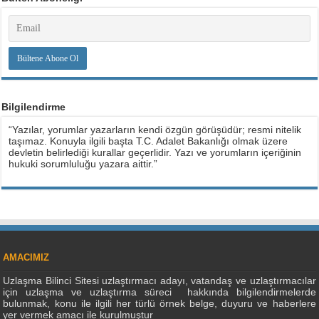
Bilgilendirme
“Yazılar, yorumlar yazarların kendi özgün görüşüdür; resmi nitelik
taşımaz. Konuyla ilgili başta T.C. Adalet Bakanlığı olmak üzere
devletin belirlediği kurallar geçerlidir. Yazı ve yorumların içeriğinin
hukuki sorumluluğu yazara aittir.”
AMACIMIZ
Uzlaşma Bilinci Sitesi uzlaştırmacı adayı, vatandaş ve uzlaştırmacılar
için uzlaşma ve uzlaştırma süreci hakkında bilgilendirmelerde
bulunmak, konu ile ilgili her türlü örnek belge, duyuru ve haberlere
yer vermek amacı ile kurulmuştur