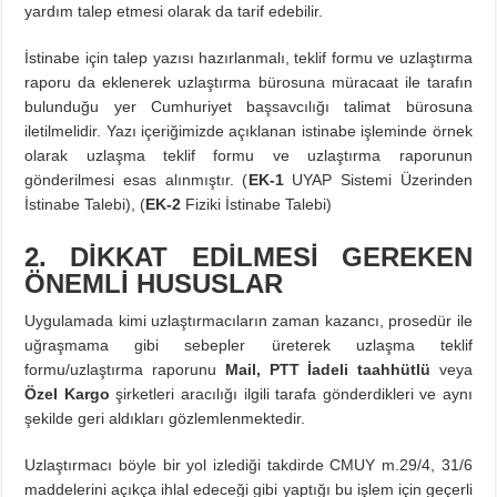
yardım talep etmesi olarak da tarif edebilir.
İstinabe için talep yazısı hazırlanmalı, teklif formu ve uzlaştırma
raporu da eklenerek uzlaştırma bürosuna müracaat ile tarafın
bulunduğu yer Cumhuriyet başsavcılığı talimat bürosuna
iletilmelidir. Yazı içeriğimizde açıklanan istinabe işleminde örnek
olarak uzlaşma teklif formu ve uzlaştırma raporunun
gönderilmesi esas alınmıştır. (
EK-1
UYAP Sistemi Üzerinden
İstinabe Talebi), (
EK-2
Fiziki İstinabe Talebi)
2. DİKKAT EDİLMESİ GEREKEN
ÖNEMLİ HUSUSLAR
Uygulamada kimi uzlaştırmacıların zaman kazancı, prosedür ile
uğraşmama gibi sebepler üreterek uzlaşma teklif
formu/uzlaştırma raporunu
Mail, PTT İadeli taahhütlü
veya
Özel Kargo
şirketleri aracılığı ilgili tarafa gönderdikleri ve aynı
şekilde geri aldıkları gözlemlenmektedir.
Uzlaştırmacı böyle bir yol izlediği takdirde CMUY m.29/4, 31/6
maddelerini açıkça ihlal edeceği gibi yaptığı bu işlem için geçerli