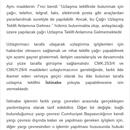
Aynı maddenin 7’nci bendi ‘’Uzlaşma teklifinde bulunmak için
çağrı; telefon, telgraf, faks, elektronik posta gibi araçlardan
yararlanılmak suretiyle de yapılabilir. Ancak, bu Çağrı Uzlaşma
Teklifi Anlamına Gelmez.’’ hükmü bulunmakta olup, anlaşılacağı
üzere yapılacak çağrı Uzlaşma Teklifi Anlamına Gelmemektedir.
Uzlaştırmacı tarafa ulaşarak uzlaştırma iş/işlemleri için
haberdar olmasını sağlamak ve nihai teklife çağrı yapabilmek
için azami gayret göstermeli, iletişim vasıtalarıyla ve devamında
yüz yüze tarafla görüşme sağlamalıdır. CMK.253/4 ve
CMUY.29/4 maddeleri uzlaştırmacının gerektiğinde, farklı ilde
ikamet eden ve/veya geçici olarak bu ilde bulunan tarafa
uzlaşma teklifini
İstinabe
yoluyla yapabilmesine izin
vermektedir.
İstinabe işlemini farklı yargı çevreleri arasında gerçekleşen
yardımlaşma olarak tarif edebiliriz. Diğer bir değişle; bağlı
bulunduğumuz yargı çevresi Cumhuriyet Başsavcılığının kendi
yargı çevresi dışında kalan ve yapılması gereken iş/işlem için,
diğer yargı çevresinden o işlemin yapılması hususunda hukuki