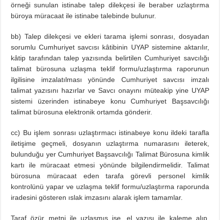
örneği sunulan istinabe talep dilekçesi ile beraber uzlaştırma
büroya müracaat ile istinabe talebinde bulunur.
bb) Talep dilekçesi ve ekleri tarama işlemi sonrası, dosyadan
sorumlu Cumhuriyet savcısı kâtibinin UYAP sistemine aktarılır,
kâtip tarafından talep yazısında belirtilen Cumhuriyet savcılığı
talimat bürosuna uzlaşma teklif formu/uzlaştırma raporunun
ilgilisine imzalatılması yönünde Cumhuriyet savcısı imzalı
talimat yazısını hazırlar ve Savcı onayını müteakip yine UYAP
sistemi üzerinden istinabeye konu Cumhuriyet Başsavcılığı
talimat bürosuna elektronik ortamda gönderir.
cc) Bu işlem sonrası uzlaştırmacı istinabeye konu ildeki tarafla
iletişime geçmeli, dosyanın uzlaştırma numarasını ileterek,
bulunduğu yer Cumhuriyet Başsavcılığı Talimat Bürosuna kimlik
kartı ile müracaat etmesi yönünde bilgilendirmelidir. Talimat
bürosuna müracaat eden tarafa görevli personel kimlik
kontrolünü yapar ve uzlaşma teklif formu/uzlaştırma raporunda
iradesini gösteren ıslak imzasını alarak işlem tamamlar.
Taraf
özür metni
ile uzlaşmış ise, el yazısı ile kaleme alıp,