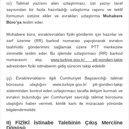
cc) Talimat yazısını alan uzlaştırmacı, üst yazıyı taraf
sayısından bir fazla hazırladığı uzlaştırma raporu ve teklif
formunun üstüne ekler ve evrakları uzlaştırma
Muhabere
Büro’ya
teslim eder.
Muhabere büro, evrak/evrakları fiziki gönderim için hazırlar ve
zarf üzerine (RR) barkod numarası yapıştırarak evrakın
taahhütlü gönderimini sağlamak üzere PTT merkezine
zimmetle teslim eder. Bu işlemde uzlaştırmacı (RR) barkod
numarasını alıp,
www.turkiye.gov.tr/ ptt-gonderi-takip
adresinden fiziki istinabenin gidiş sürecini takip edebilir.
çç) Evrak/evrakların ilgili Cumhuriyet Başsavcılığı talimat
bürosuna ulaştığını www.turkiye.gov.tr/ ptt-gonderi-takip
sisteminden kontrol eden uzlaştırmacı tarafla iletişim kurmalı ve
evrakın bulunduğu yer Cumhuriyet savcılığı talimat bürosuna
ulaştığını haber vermeli, kimlik kartı ile müracaatı yönünde
bilgilendirmelidir.
II) FİZİKİ İstinabe Talebinin Çıkış Merciine
Dönüşü