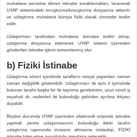
muhabere servisine dönen istinabe evrak/evrakları, taranarak
UYAP sistemindeki soruşturma/kovuşturma dosyasına aktarılır
ve uzlaştırma muhabere büroya fiziki olarak zimmetle teslim
edilir.
Uzlaştırmacı tarafından muhabere bürodan teslim alınıp,
uzlaştırma dosyasına eklenerek UYAP. sistemi üzerinden
gönderilen istinabe işlemi tamamlanmış olur.
b) Fiziki İstinabe
Uzlaştırma süreci içerisinde tarafların sosyal yaşamları zaman
zaman değişiklik gösterebilir. Uzlaştırmacı ile aynı il içerisinde
bulunan tarafın başka bir ile taşınma gereksinimi, uzun süreli iş
seyahati vb. nedenleri ile bulunduğu şehirden ayrılma ihtiyacı
duyabilir.
Böylesi durumda UYAP üzerinden elektronik ortamda istinabe
yapmak yerine uzlaştırmacının bulunduğu ildeki tarafın
uzlaştırma raporunda imzasını almasına müteakip, FİZİKİ
istinabe talep etme zorunluluğu meydana gelecektir.