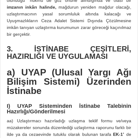
olunduğu’’ hükmü de göz önüne alındığında ve olası bir
imzanın inkârı halinde,
mağdurun yeniden mağdur olacağı,
uzlaştırmacının yasal sorumluluk altında kalacağı ve
Uyuşmazlıkların Ceza Adalet Sistemi Dışında Çözülmesine
imkân tanıyan uzlaştırma kurumunun zarar göreceği kaçınılmaz
bir gerçektir.
3. İSTİNABE ÇEŞİTLERİ,
HAZIRLIĞI VE UYGULAMASI
a) UYAP (Ulusal Yargı Ağı
Bilişim Sistemi) Üzerinden
İstinabe
I) UYAP Sisteminden İstinabe Talebinin
Hazırlığı/Gönderilmesi
aa) Uzlaştırmacı hazırladığı uzlaşma teklif formu ve/veya
müzakereler sonunda düzenlediği uzlaştırma raporunu farklı bir
ilde ya da cezaevinde tutuklu olarak bulunan tarafa
EK-1’
de