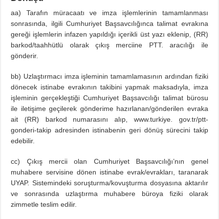
aa) Tarafın müracaatı ve imza işlemlerinin tamamlanması
sonrasında, ilgili Cumhuriyet Başsavcılığınca talimat evrakına
gereği işlemlerin infazen yapıldığı içerikli üst yazı eklenip, (RR)
barkod/taahhütlü olarak çıkış merciine PTT. aracılığı ile
gönderir.
bb) Uzlaştırmacı imza işleminin tamamlamasının ardından fiziki
dönecek istinabe evrakının takibini yapmak maksadıyla, imza
işleminin gerçekleştiği Cumhuriyet Başsavcılığı talimat bürosu
ile iletişime geçilerek gönderime hazırlanan/gönderilen evraka
ait (RR) barkod numarasını alıp, www.turkiye. gov.tr/ptt-
gonderi-takip adresinden istinabenin geri dönüş sürecini takip
edebilir.
cc) Çıkış mercii olan Cumhuriyet Başsavcılığı’nın genel
muhabere servisine dönen istinabe evrak/evrakları, taranarak
UYAP. Sistemindeki soruşturma/kovuşturma dosyasına aktarılır
ve sonrasında uzlaştırma muhabere büroya fiziki olarak
zimmetle teslim edilir.