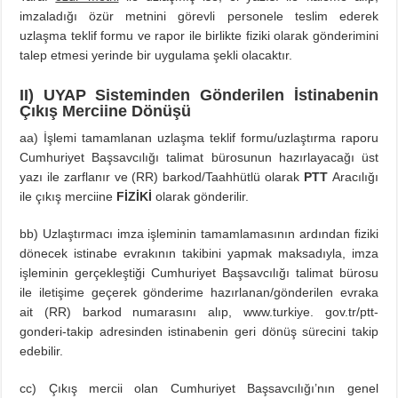
imzaladığı özür metnini görevli personele teslim ederek
uzlaşma teklif formu ve rapor ile birlikte fiziki olarak gönderimini
talep etmesi yerinde bir uygulama şekli olacaktır.
II) UYAP Sisteminden Gönderilen İstinabenin
Çıkış Merciine Dönüşü
aa) İşlemi tamamlanan uzlaşma teklif formu/uzlaştırma raporu
Cumhuriyet Başsavcılığı talimat bürosunun hazırlayacağı üst
yazı ile zarflanır ve (RR) barkod/Taahhütlü olarak
PTT
Aracılığı
ile çıkış merciine
FİZİKİ
olarak gönderilir.
bb) Uzlaştırmacı imza işleminin tamamlamasının ardından fiziki
dönecek istinabe evrakının takibini yapmak maksadıyla, imza
işleminin gerçekleştiği Cumhuriyet Başsavcılığı talimat bürosu
ile iletişime geçerek gönderime hazırlanan/gönderilen evraka
ait (RR) barkod numarasını alıp, www.turkiye. gov.tr/ptt-
gonderi-takip adresinden istinabenin geri dönüş sürecini takip
edebilir.
cc) Çıkış mercii olan Cumhuriyet Başsavcılığı’nın genel