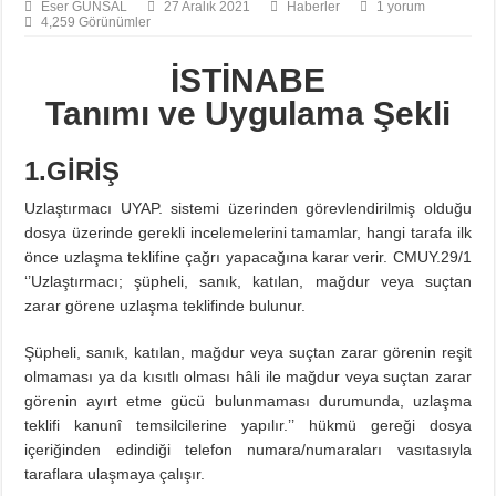
Eser GÜNSAL
27 Aralık 2021
Haberler
1 yorum
4,259 Görünümler
İSTİNABE
Tanımı ve Uygulama Şekli
1.GİRİŞ
Uzlaştırmacı UYAP. sistemi üzerinden görevlendirilmiş olduğu
dosya üzerinde gerekli incelemelerini tamamlar, hangi tarafa ilk
önce uzlaşma teklifine çağrı yapacağına karar verir. CMUY.29/1
‘’Uzlaştırmacı; şüpheli, sanık, katılan, mağdur veya suçtan
zarar görene uzlaşma teklifinde bulunur.
Şüpheli, sanık, katılan, mağdur veya suçtan zarar görenin reşit
olmaması ya da kısıtlı olması hâli ile mağdur veya suçtan zarar
görenin ayırt etme gücü bulunmaması durumunda, uzlaşma
teklifi kanunî temsilcilerine yapılır.’’ hükmü gereği dosya
içeriğinden edindiği telefon numara/numaraları vasıtasıyla
taraflara ulaşmaya çalışır.