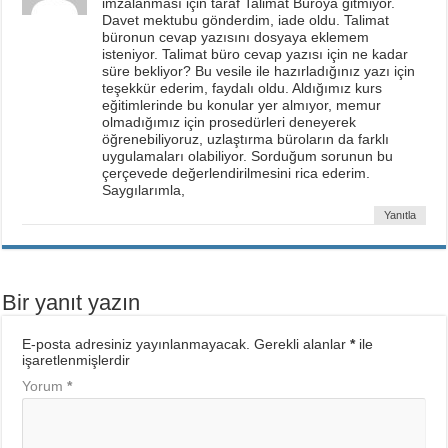
imzalanması için taraf Talimat Büroya gitmiyor.
Davet mektubu gönderdim, iade oldu. Talimat
büronun cevap yazısını dosyaya eklemem
isteniyor. Talimat büro cevap yazısı için ne kadar
süre bekliyor? Bu vesile ile hazırladığınız yazı için
teşekkür ederim, faydalı oldu. Aldığımız kurs
eğitimlerinde bu konular yer almıyor, memur
olmadığımız için prosedürleri deneyerek
öğrenebiliyoruz, uzlaştırma büroların da farklı
uygulamaları olabiliyor. Sorduğum sorunun bu
çerçevede değerlendirilmesini rica ederim.
Saygılarımla,
Yanıtla
Bir yanıt yazın
E-posta adresiniz yayınlanmayacak.
Gerekli alanlar
*
ile
işaretlenmişlerdir
Yorum
*