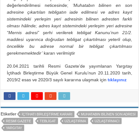
değerlendirilmesi neticesinde;
‘Muhatabın bilinen en son
adresine çıkartılan tebligatın iade edilmesi ve adres kayıt
sistemindeki yerleşim yeri adresinin bilinen adresten farklı
olması hâlinde; adres kayıt sistemindeki yerleşim yeri adresine
“Mernis adresi” şerhi verilerek tebligat Kanunu’nun 21/2.
maddesi uyarınca doğrudan tebligat çıkartılması yeterli olup,
öncelikle bu adrese normal bir tebligat çıkartılması
gerekmemektedir’
kararı verilmiştir
20.04.2021 tarihli Resmi Gazete’de yayımlanan Yargıtay
İçtihadı Birleştirme Büyük Genel Kurulu’nun 20.11.2020 tarih,
2019/2 esas ve 2020/3 sayılı kararına ulaşmak için
tıklayınız
Etiketler
IÇTIHATI BIRLEŞTIRME KARARI
MUHATABIN BILINEN SON ADRESI
RESMI GAZETE
TEBLIGAT
UZLAŞTIRMA
UZLAŞTIRMACI
YARGITAY