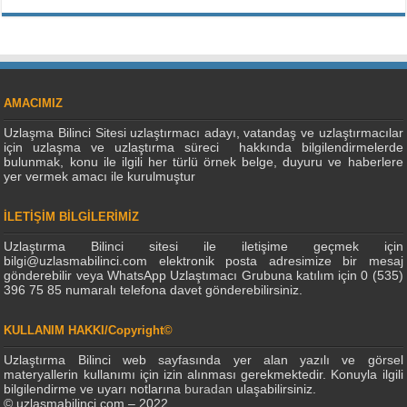
AMACIMIZ
Uzlaşma Bilinci Sitesi uzlaştırmacı adayı, vatandaş ve uzlaştırmacılar
için uzlaşma ve uzlaştırma süreci hakkında bilgilendirmelerde
bulunmak, konu ile ilgili her türlü örnek belge, duyuru ve haberlere
yer vermek amacı ile kurulmuştur
İLETİŞİM BİLGİLERİMİZ
Uzlaştırma Bilinci sitesi ile iletişime geçmek için
bilgi@uzlasmabilinci.com elektronik posta adresimize bir mesaj
gönderebilir veya WhatsApp Uzlaştımacı Grubuna katılım için 0 (535)
396 75 85 numaralı telefona davet gönderebilirsiniz.
KULLANIM HAKKI/Copyright©
Uzlaştırma Bilinci web sayfasında yer alan yazılı ve görsel
materyallerin kullanımı için izin alınması gerekmektedir. Konuyla ilgili
bilgilendirme ve uyarı notlarına
buradan
ulaşabilirsiniz.
© uzlasmabilinci.com – 2022