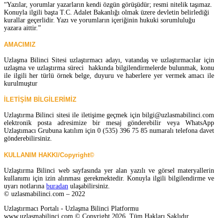
“Yazılar, yorumlar yazarların kendi özgün görüşüdür; resmi nitelik taşımaz.
Konuyla ilgili başta T.C. Adalet Bakanlığı olmak üzere devletin belirlediği
kurallar geçerlidir. Yazı ve yorumların içeriğinin hukuki sorumluluğu
yazara aittir.”
AMACIMIZ
Uzlaşma Bilinci Sitesi uzlaştırmacı adayı, vatandaş ve uzlaştırmacılar için
uzlaşma ve uzlaştırma süreci hakkında bilgilendirmelerde bulunmak, konu
ile ilgili her türlü örnek belge, duyuru ve haberlere yer vermek amacı ile
kurulmuştur
İLETİŞİM BİLGİLERİMİZ
Uzlaştırma Bilinci sitesi ile iletişime geçmek için bilgi@uzlasmabilinci.com
elektronik posta adresimize bir mesaj gönderebilir veya WhatsApp
Uzlaştımacı Grubuna katılım için 0 (535) 396 75 85 numaralı telefona davet
gönderebilirsiniz.
KULLANIM HAKKI/Copyright©
Uzlaştırma Bilinci web sayfasında yer alan yazılı ve görsel materyallerin
kullanımı için izin alınması gerekmektedir. Konuyla ilgili bilgilendirme ve
uyarı notlarına
buradan
ulaşabilirsiniz.
© uzlasmabilinci.com – 2022
Uzlaştırmacı Portalı - Uzlaşma Bilinci Platformu
www.uzlasmabilinci.com © Copyright 2026, Tüm Hakları Saklıdır.