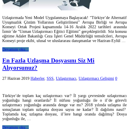
Uzlaştırmada Yeni Model Uygulanmaya Başlayacak! “Türkiye’de Alternatif
Uyuşmazlık Çözüm Yollarının Geliştirilmesi” Avrupa Birliği ve Avrupa
Konseyi Ortak Projesi kapsamında 14-16 Aralık 2022 tarihleri arasında
İzmir’de “Uzman Uzlaştırmacı Eğitici Eğitimi” gerçekleştirildi. Söz konusu
eğitime Adalet Bakanlığı Ceza İşleri Genel Müdürlüğü temsilcileri, Avrupa
Konseyi proje ekibi, ulusal ve uluslararası danışmanlar ve Haziran-Eylül …
Devamını oku...
En Fazla Uzlaşma Dosyasını Siz Mi
Alıyorsunuz?
27 Haziran 2019
Haberler
,
SSS
,
Uzlaştırmacı
,
Uzlaştırmacı Gelişimi
0
Türkiye’de toplam kaç uzlaştırmacı var? İl yargı çevresinde uzlaştırmacı
yoğunluğu hangi oranlarda? İl nüfusu yoğunluğu ile o il’de görevli
uzlaştırmacı yoğunluğu arasında denge var mı? 2018 yılında uzlaşma ile
sonuçlanan toplam uzlaşma dosyası sayısı ne kadar? İl dağılımı nasıl?
Toplamda kaç uzlaşma dosyası, il’lere hangi oranda dağılmış? Dosya
yoğunluğu ile, …
Devamını oku...