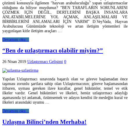
çözümü konusuyla ilgilenen “hayvan arabuluculuğu” yapan uzlaştırmacılar
olduğunu da biliyor muydunuz? “BEN TARAFLARIN SORUNLARINI
ÇÖZMEK İÇİN DEĞİL, DERTLERİNİ BAŞKA İNSANLARA
ANLATABİLMELERİNE YOL AÇMAK, ANLAŞILMALARI VE
BİRBİRLERİNİ ANLAMALARI İÇİN VARIM” D.VeyVada, Hayvan
Arabulucusu Günümüzde teknoloji ve artan iletişim yöntemleri ile
yaygınlaşan kitle iletişim araçları …
Devamını oku...
“Ben de uzlaştırmacı olabilir miyim?”
26 Nisan 2019
Uzlaştırmacı Gelişimi
0
Yapılan Uzlaştırmacı sınavında başarılı olan ve göreve başlamadan önce
taşıması zorunlu şartlara sahip olan Uzlaştırmacının; göreve başlamasından
itibaren, uyması gereken ilave kurallar, genel hükümler, temel ve etik
ilkeler vardır. Genel hükümleri ve ilkeleri, henüz uzlaştırmacı adaylığı
aşamasında iyi anlamak, özümsemek ve adayın kendisi ile mesleğin kural ve
ilkeleri arasındaki uyumu …
Devamını oku...
Uzlaşma Bilinci’nden Merhaba!