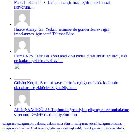
Mustafa Karadeniz: Uzman uzlaştırmacı eğitimine katmak
istiyorum...
Hatice Atalay: Sn. Yetkili, istinabe ile gönderilen evrağın
imzalanması için taraf Talimat Büro...
Fatma ARSLAN: Bir konu ancak bu kadar güzel anlatılabilirdi, size
ne kadar teşekkür etsek az.....
Gülsün Koçak: Samimi gayretlerin karşılığı muhakkak olumlu
olacaktır. Teşekkürler Sayın Nişanc...
Ali NİŞANCIOĞLU: Toplum değerleriyle çelişmeyen ve muhakeme
sürecinin Devlete olan maliyetini min...
uzlaştırma
uzlaştırmacı
uzlaşma
uzlaştırmacı eğitimi
uzlaştırma portal
uzlaştırmacı sınavı
uzlaştırma yönetmeliği
alternatif çözümler daire başkanlığı
resmi gazete
uzlaştırma kitabı