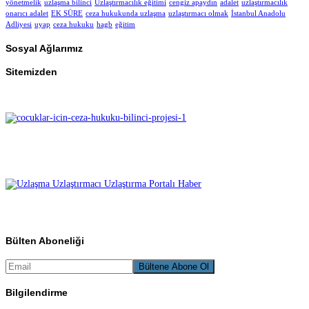
yönetmelik
uzlaşma bilinci
Uzlaştırmacılık eğitimi
cengiz apaydın
adalet
uzlaştırmacılık
onarıcı adalet
EK SÜRE
ceza hukukunda uzlaşma
uzlaştırmacı olmak
İstanbul Anadolu
Adliyesi
uyap
ceza hukuku
hagb
eğitim
Sosyal Ağlarımız
Sitemizden
Bülten Aboneliği
Bilgilendirme