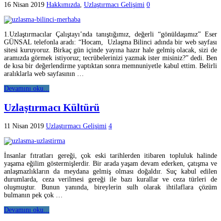
16 Nisan 2019
Hakkımızda
,
Uzlaştırmacı Gelişimi
0
1.Uzlaştırmacılar Çalıştayı’nda tanıştığımız, değerli “gönüldaşımız” Eser
GÜNSAL telefonla aradı: “Hocam, Uzlaşma Bilinci adında bir web sayfası
sitesi kuruyoruz. Birkaç gün içinde yayına hazır hale gelmiş olacak, sizi de
aramızda görmek istiyoruz; tecrübelerinizi yazmak ister misiniz?” dedi. Ben
de kısa bir değerlendirme yaptıktan sonra memnuniyetle kabul ettim. Belirli
aralıklarla web sayfasının …
Devamını oku...
Uzlaştırmacı Kültürü
11 Nisan 2019
Uzlaştırmacı Gelişimi
4
İnsanlar fıtratları gereği, çok eski tarihlerden itibaren topluluk halinde
yaşama eğilim göstermişlerdir. Bir arada yaşam devam ederken, çatışma ve
anlaşmazlıkların da meydana gelmiş olması doğaldır. Suç kabul edilen
durumlarda, ceza verilmesi gereği ile bazı kurallar ve ceza türleri de
oluşmuştur. Bunun yanında, bireylerin sulh olarak ihtilaflara çözüm
bulmanın pek çok …
Devamını oku...