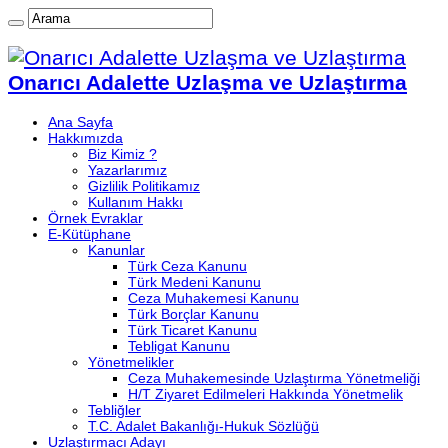
Onarıcı Adalette Uzlaşma ve Uzlaştırma
Ana Sayfa
Hakkımızda
Biz Kimiz ?
Yazarlarımız
Gizlilik Politikamız
Kullanım Hakkı
Örnek Evraklar
E-Kütüphane
Kanunlar
Türk Ceza Kanunu
Türk Medeni Kanunu
Ceza Muhakemesi Kanunu
Türk Borçlar Kanunu
Türk Ticaret Kanunu
Tebligat Kanunu
Yönetmelikler
Ceza Muhakemesinde Uzlaştırma Yönetmeliği
H/T Ziyaret Edilmeleri Hakkında Yönetmelik
Tebliğler
T.C. Adalet Bakanlığı-Hukuk Sözlüğü
Uzlaştırmacı Adayı