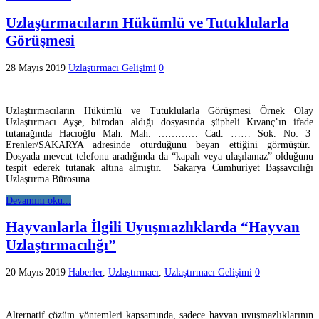
Uzlaştırmacıların Hükümlü ve Tutuklularla
Görüşmesi
28 Mayıs 2019
Uzlaştırmacı Gelişimi
0
Uzlaştırmacıların Hükümlü ve Tutuklularla Görüşmesi Örnek Olay
Uzlaştırmacı Ayşe, bürodan aldığı dosyasında şüpheli Kıvanç’ın ifade
tutanağında Hacıoğlu Mah. Mah. ………… Cad. …… Sok. No: 3
Erenler/SAKARYA adresinde oturduğunu beyan ettiğini görmüştür.
Dosyada mevcut telefonu aradığında da “kapalı veya ulaşılamaz” olduğunu
tespit ederek tutanak altına almıştır. Sakarya Cumhuriyet Başsavcılığı
Uzlaştırma Bürosuna …
Devamını oku...
Hayvanlarla İlgili Uyuşmazlıklarda “Hayvan
Uzlaştırmacılığı”
20 Mayıs 2019
Haberler
,
Uzlaştırmacı
,
Uzlaştırmacı Gelişimi
0
Alternatif çözüm yöntemleri kapsamında, sadece hayvan uyuşmazlıklarının