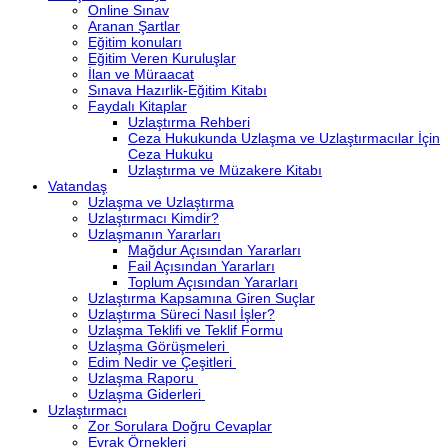
Online Sınav
Aranan Şartlar
Eğitim konuları
Eğitim Veren Kuruluşlar
İlan ve Müraacat
Sınava Hazırlik-Eğitim Kitabı
Faydalı Kitaplar
Uzlaştırma Rehberi
Ceza Hukukunda Uzlaşma ve Uzlaştırmacılar İçin
Ceza Hukuku
Uzlaştırma ve Müzakere Kitabı
Vatandaş
Uzlaşma ve Uzlaştırma
Uzlaştırmacı Kimdir?
Uzlaşmanın Yararları
Mağdur Açısından Yararları
Fail Açısından Yararları
Toplum Açısından Yararları
Uzlaştırma Kapsamına Giren Suçlar
Uzlaştırma Süreci Nasıl İşler?
Uzlaşma Teklifi ve Teklif Formu
Uzlaşma Görüşmeleri
Edim Nedir ve Çeşitleri
Uzlaşma Raporu
Uzlaşma Giderleri
Uzlaştırmacı
Zor Sorulara Doğru Cevaplar
Evrak Örnekleri