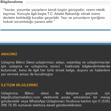
Bilgilendirme
“Yazılar, yorumlar yazarların kendi özgün görüşüdür; resmi nitelik
taşımaz. Konuyla ilgili başta T.C. Adalet Bakanlığı olmak üzere
devletin belirlediği kurallar geçerlidir. Yazı ve yorumların içeriğinin
hukuki sorumluluğu yazara aittir.”
AMACIMIZ
Uzlaşma Bilinci Sitesi uzlaştırmacı adayı, vatandaş ve uzlaştırmacılar
için uzlaşma ve uzlaştırma süreci hakkında bilgilendirmelerde
bulunmak, konu ile ilgili her türlü örnek belge, duyuru ve haberlere
yer vermek amacı ile kurulmuştur
İLETİŞİM BİLGİLERİMİZ
Uzlaştırma Bilinci sitesi ile iletişime geçmek için
bilgi@uzlasmabilinci.com elektronik posta adresimize bir mesaj
gönderebilir veya WhatsApp Uzlaştımacı Grubuna katılım için 0 (535)
396 75 85 numaralı telefona davet gönderebilirsiniz.