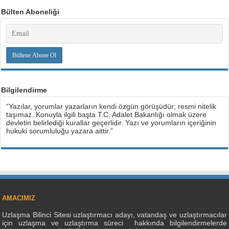
Bülten Aboneliği
Bilgilendirme
“Yazılar, yorumlar yazarların kendi özgün görüşüdür; resmi nitelik
taşımaz. Konuyla ilgili başta T.C. Adalet Bakanlığı olmak üzere
devletin belirlediği kurallar geçerlidir. Yazı ve yorumların içeriğinin
hukuki sorumluluğu yazara aittir.”
AMACIMIZ
Uzlaşma Bilinci Sitesi uzlaştırmacı adayı, vatandaş ve uzlaştırmacılar
için uzlaşma ve uzlaştırma süreci hakkında bilgilendirmelerde