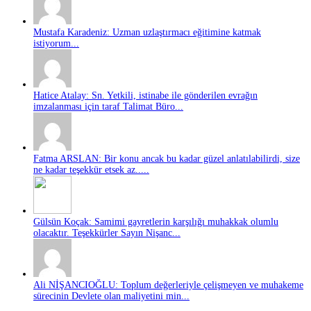
Mustafa Karadeniz: Uzman uzlaştırmacı eğitimine katmak
istiyorum...
Hatice Atalay: Sn. Yetkili, istinabe ile gönderilen evrağın
imzalanması için taraf Talimat Büro...
Fatma ARSLAN: Bir konu ancak bu kadar güzel anlatılabilirdi, size
ne kadar teşekkür etsek az.....
Gülsün Koçak: Samimi gayretlerin karşılığı muhakkak olumlu
olacaktır. Teşekkürler Sayın Nişanc...
Ali NİŞANCIOĞLU: Toplum değerleriyle çelişmeyen ve muhakeme
sürecinin Devlete olan maliyetini min...