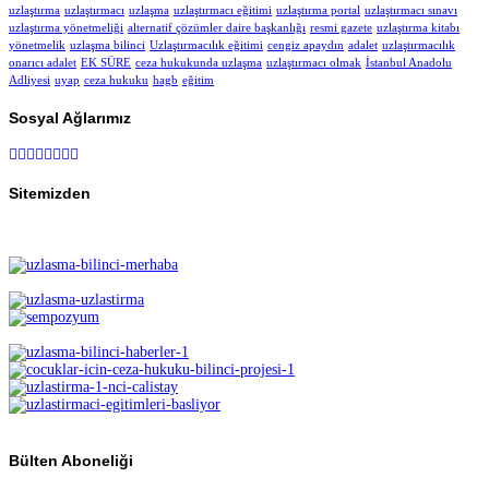
uzlaştırma
uzlaştırmacı
uzlaşma
uzlaştırmacı eğitimi
uzlaştırma portal
uzlaştırmacı sınavı
uzlaştırma yönetmeliği
alternatif çözümler daire başkanlığı
resmi gazete
uzlaştırma kitabı
yönetmelik
uzlaşma bilinci
Uzlaştırmacılık eğitimi
cengiz apaydın
adalet
uzlaştırmacılık
onarıcı adalet
EK SÜRE
ceza hukukunda uzlaşma
uzlaştırmacı olmak
İstanbul Anadolu
Adliyesi
uyap
ceza hukuku
hagb
eğitim
Sosyal Ağlarımız
Sitemizden
Bülten Aboneliği