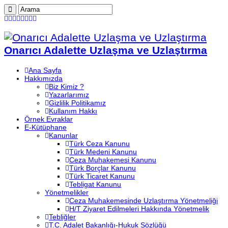
Onarıcı Adalette Uzlaşma ve Uzlaştırma
Ana Sayfa
Hakkımızda
Biz Kimiz ?
Yazarlarımız
Gizlilik Politikamız
Kullanım Hakkı
Örnek Evraklar
E-Kütüphane
Kanunlar
Türk Ceza Kanunu
Türk Medeni Kanunu
Ceza Muhakemesi Kanunu
Türk Borçlar Kanunu
Türk Ticaret Kanunu
Tebligat Kanunu
Yönetmelikler
Ceza Muhakemesinde Uzlaştırma Yönetmeliği
H/T Ziyaret Edilmeleri Hakkında Yönetmelik
Tebliğler
T.C. Adalet Bakanlığı-Hukuk Sözlüğü