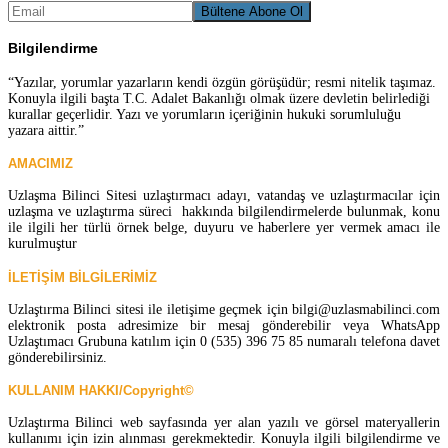
Bilgilendirme
“Yazılar, yorumlar yazarların kendi özgün görüşüdür; resmi nitelik taşımaz.
Konuyla ilgili başta T.C. Adalet Bakanlığı olmak üzere devletin belirlediği
kurallar geçerlidir. Yazı ve yorumların içeriğinin hukuki sorumluluğu
yazara aittir.”
AMACIMIZ
Uzlaşma Bilinci Sitesi uzlaştırmacı adayı, vatandaş ve uzlaştırmacılar için
uzlaşma ve uzlaştırma süreci hakkında bilgilendirmelerde bulunmak, konu
ile ilgili her türlü örnek belge, duyuru ve haberlere yer vermek amacı ile
kurulmuştur
İLETİŞİM BİLGİLERİMİZ
Uzlaştırma Bilinci sitesi ile iletişime geçmek için bilgi@uzlasmabilinci.com
elektronik posta adresimize bir mesaj gönderebilir veya WhatsApp
Uzlaştımacı Grubuna katılım için 0 (535) 396 75 85 numaralı telefona davet
gönderebilirsiniz.
KULLANIM HAKKI/Copyright©
Uzlaştırma Bilinci web sayfasında yer alan yazılı ve görsel materyallerin
kullanımı için izin alınması gerekmektedir. Konuyla ilgili bilgilendirme ve