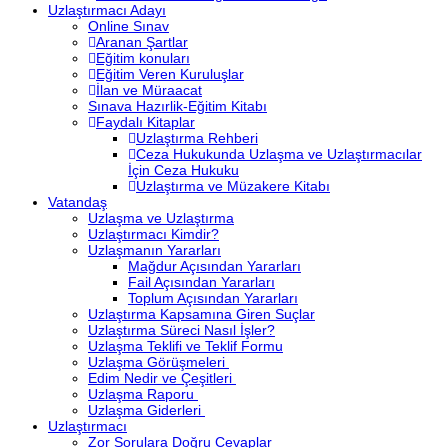
Uzlaştırmacı Adayı
Online Sınav
Aranan Şartlar
Eğitim konuları
Eğitim Veren Kuruluşlar
İlan ve Müraacat
Sınava Hazırlik-Eğitim Kitabı
Faydalı Kitaplar
Uzlaştırma Rehberi
Ceza Hukukunda Uzlaşma ve Uzlaştırmacılar
İçin Ceza Hukuku
Uzlaştırma ve Müzakere Kitabı
Vatandaş
Uzlaşma ve Uzlaştırma
Uzlaştırmacı Kimdir?
Uzlaşmanın Yararları
Mağdur Açısından Yararları
Fail Açısından Yararları
Toplum Açısından Yararları
Uzlaştırma Kapsamına Giren Suçlar
Uzlaştırma Süreci Nasıl İşler?
Uzlaşma Teklifi ve Teklif Formu
Uzlaşma Görüşmeleri
Edim Nedir ve Çeşitleri
Uzlaşma Raporu
Uzlaşma Giderleri
Uzlaştırmacı
Zor Sorulara Doğru Cevaplar