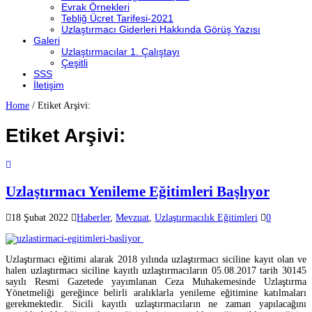
Evrak Örnekleri
Tebliğ Ücret Tarifesi-2021
Uzlaştırmacı Giderleri Hakkında Görüş Yazısı
Galeri
Uzlaştırmacılar 1. Çalıştayı
Çeşitli
SSS
İletişim
Home
/
Etiket Arşivi:
Etiket Arşivi:
Uzlaştırmacı Yenileme Eğitimleri Başlıyor
18 Şubat 2022
Haberler
,
Mevzuat
,
Uzlaştırmacılık Eğitimleri
0
Uzlaştırmacı eğitimi alarak 2018 yılında uzlaştırmacı siciline kayıt olan ve
halen uzlaştırmacı siciline kayıtlı uzlaştırmacıların 05.08.2017 tarih 30145
sayılı Resmi Gazetede yayımlanan Ceza Muhakemesinde Uzlaştırma
Yönetmeliği gereğince belirli aralıklarla yenileme eğitimine katılmaları
gerekmektedir. Sicili kayıtlı uzlaştırmacıların ne zaman yapılacağını