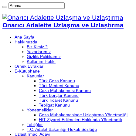
Onarıcı Adalette Uzlaşma ve Uzlaştırma
Ana Sayfa
Hakkımızda
Biz Kimiz ?
Yazarlarımız
Gizlilik Politikamız
Kullanım Hakkı
Örnek Evraklar
E-Kütüphane
Kanunlar
Türk Ceza Kanunu
Türk Medeni Kanunu
Ceza Muhakemesi Kanunu
Türk Borçlar Kanunu
Türk Ticaret Kanunu
Tebligat Kanunu
Yönetmelikler
Ceza Muhakemesinde Uzlaştırma Yönetmeliği
H/T Ziyaret Edilmeleri Hakkında Yönetmelik
Tebliğler
T.C. Adalet Bakanlığı-Hukuk Sözlüğü
Uzlaştırmacı Adayı