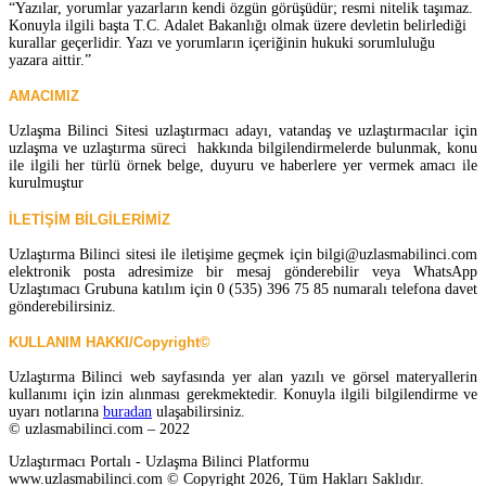
“Yazılar, yorumlar yazarların kendi özgün görüşüdür; resmi nitelik taşımaz.
Konuyla ilgili başta T.C. Adalet Bakanlığı olmak üzere devletin belirlediği
kurallar geçerlidir. Yazı ve yorumların içeriğinin hukuki sorumluluğu
yazara aittir.”
AMACIMIZ
Uzlaşma Bilinci Sitesi uzlaştırmacı adayı, vatandaş ve uzlaştırmacılar için
uzlaşma ve uzlaştırma süreci hakkında bilgilendirmelerde bulunmak, konu
ile ilgili her türlü örnek belge, duyuru ve haberlere yer vermek amacı ile
kurulmuştur
İLETİŞİM BİLGİLERİMİZ
Uzlaştırma Bilinci sitesi ile iletişime geçmek için bilgi@uzlasmabilinci.com
elektronik posta adresimize bir mesaj gönderebilir veya WhatsApp
Uzlaştımacı Grubuna katılım için 0 (535) 396 75 85 numaralı telefona davet
gönderebilirsiniz.
KULLANIM HAKKI/Copyright©
Uzlaştırma Bilinci web sayfasında yer alan yazılı ve görsel materyallerin
kullanımı için izin alınması gerekmektedir. Konuyla ilgili bilgilendirme ve
uyarı notlarına
buradan
ulaşabilirsiniz.
© uzlasmabilinci.com – 2022
Uzlaştırmacı Portalı - Uzlaşma Bilinci Platformu
www.uzlasmabilinci.com © Copyright 2026, Tüm Hakları Saklıdır.