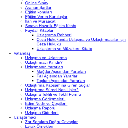
Online Sınav
Aranan Şartlar
Eğitim konuları
Eğitim Veren Kuruluşlar
İlan ve Müraacat
Sınava Hazırlik-Eğitim Kitabı
Faydalı Kitaplar
Uzlaştırma Rehberi
Ceza Hukukunda Uzlaşma ve Uzlaştırmacılar İçin
Ceza Hukuku
Uzlaştırma ve Müzakere Kitabı
Vatandaş
Uzlaşma ve Uzlaştırma
Uzlaştırmacı Kimdir?
Uzlaşmanın Yararları
Mağdur Açısından Yararları
Fail Açısından Yararları
Toplum Açısından Yararları
Uzlaştırma Kapsamına Giren Suçlar
Uzlaştırma Süreci Nasıl İşler?
Uzlaşma Teklifi ve Teklif Formu
Uzlaşma Görüşmeleri
Edim Nedir ve Çeşitleri
Uzlaşma Raporu
Uzlaşma Giderleri
Uzlaştırmacı
Zor Sorulara Doğru Cevaplar
Evrak Örnekleri