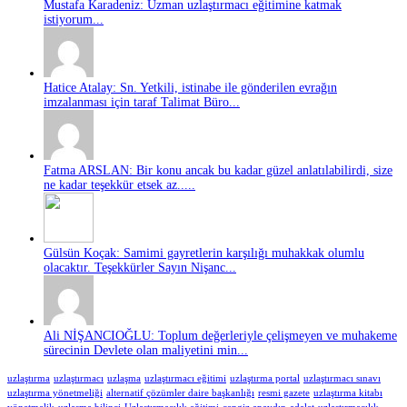
Mustafa Karadeniz: Uzman uzlaştırmacı eğitimine katmak
istiyorum...
Hatice Atalay: Sn. Yetkili, istinabe ile gönderilen evrağın
imzalanması için taraf Talimat Büro...
Fatma ARSLAN: Bir konu ancak bu kadar güzel anlatılabilirdi, size
ne kadar teşekkür etsek az.....
Gülsün Koçak: Samimi gayretlerin karşılığı muhakkak olumlu
olacaktır. Teşekkürler Sayın Nişanc...
Ali NİŞANCIOĞLU: Toplum değerleriyle çelişmeyen ve muhakeme
sürecinin Devlete olan maliyetini min...
uzlaştırma
uzlaştırmacı
uzlaşma
uzlaştırmacı eğitimi
uzlaştırma portal
uzlaştırmacı sınavı
uzlaştırma yönetmeliği
alternatif çözümler daire başkanlığı
resmi gazete
uzlaştırma kitabı