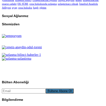
yönetmelik
uzlaşma bilinci
Uzlaştırmacılık eğitimi
cengiz apaydın
adalet
uzlaştırmacılık
onarıcı adalet
EK SÜRE
ceza hukukunda uzlaşma
uzlaştırmacı olmak
İstanbul Anadolu
Adliyesi
uyap
ceza hukuku
hagb
eğitim
Sosyal Ağlarımız
Sitemizden
Bülten Aboneliği
Bilgilendirme