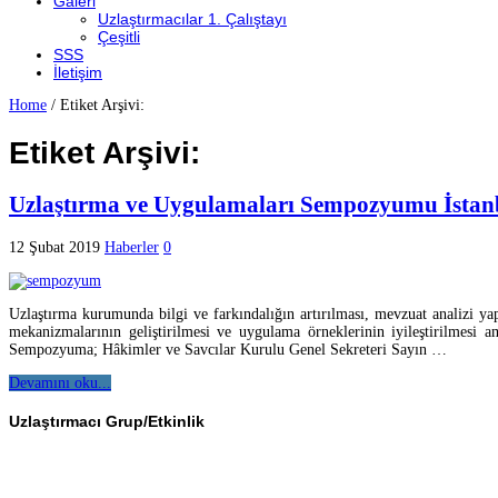
Galeri
Uzlaştırmacılar 1. Çalıştayı
Çeşitli
SSS
İletişim
Home
/
Etiket Arşivi:
Etiket Arşivi:
Uzlaştırma ve Uygulamaları Sempozyumu İstanbu
12 Şubat 2019
Haberler
0
Uzlaştırma kurumunda bilgi ve farkındalığın artırılması, mevzuat analizi y
mekanizmalarının geliştirilmesi ve uygulama örneklerinin iyileştirilmesi 
Sempozyuma; Hâkimler ve Savcılar Kurulu Genel Sekreteri Sayın …
Devamını oku...
Uzlaştırmacı Grup/Etkinlik