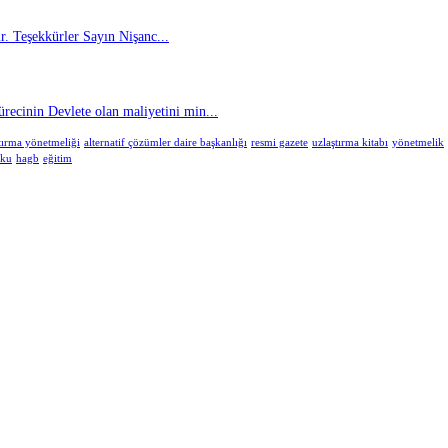
. Teşekkürler Sayın Nişanc...
cinin Devlete olan maliyetini min...
tırma yönetmeliği
alternatif çözümler daire başkanlığı
resmi gazete
uzlaştırma kitabı
yönetmelik
uku
hagb
eğitim