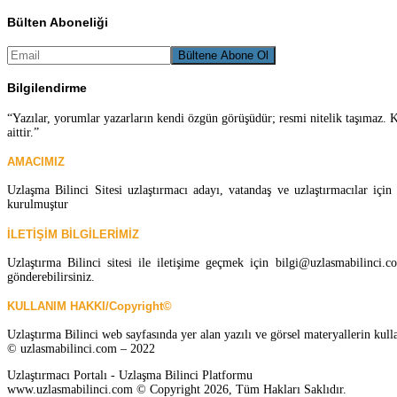
Bülten Aboneliği
Bilgilendirme
“Yazılar, yorumlar yazarların kendi özgün görüşüdür; resmi nitelik taşımaz. K
aittir.”
AMACIMIZ
Uzlaşma Bilinci Sitesi uzlaştırmacı adayı, vatandaş ve uzlaştırmacılar iç
kurulmuştur
İLETİŞİM BİLGİLERİMİZ
Uzlaştırma Bilinci sitesi ile iletişime geçmek için bilgi@uzlasmabilinc
gönderebilirsiniz.
KULLANIM HAKKI/Copyright©
Uzlaştırma Bilinci web sayfasında yer alan yazılı ve görsel materyallerin kull
© uzlasmabilinci.com – 2022
Uzlaştırmacı Portalı - Uzlaşma Bilinci Platformu
www.uzlasmabilinci.com © Copyright 2026, Tüm Hakları Saklıdır.