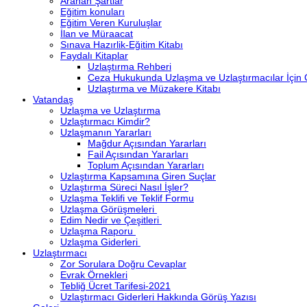
Aranan Şartlar
Eğitim konuları
Eğitim Veren Kuruluşlar
İlan ve Müraacat
Sınava Hazırlik-Eğitim Kitabı
Faydalı Kitaplar
Uzlaştırma Rehberi
Ceza Hukukunda Uzlaşma ve Uzlaştırmacılar İçin
Uzlaştırma ve Müzakere Kitabı
Vatandaş
Uzlaşma ve Uzlaştırma
Uzlaştırmacı Kimdir?
Uzlaşmanın Yararları
Mağdur Açısından Yararları
Fail Açısından Yararları
Toplum Açısından Yararları
Uzlaştırma Kapsamına Giren Suçlar
Uzlaştırma Süreci Nasıl İşler?
Uzlaşma Teklifi ve Teklif Formu
Uzlaşma Görüşmeleri
Edim Nedir ve Çeşitleri
Uzlaşma Raporu
Uzlaşma Giderleri
Uzlaştırmacı
Zor Sorulara Doğru Cevaplar
Evrak Örnekleri
Tebliğ Ücret Tarifesi-2021
Uzlaştırmacı Giderleri Hakkında Görüş Yazısı