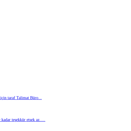
için taraf Talimat Büro...
kadar teşekkür etsek az.....