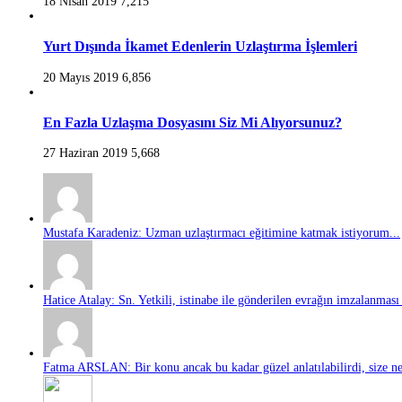
18 Nisan 2019
7,215
Yurt Dışında İkamet Edenlerin Uzlaştırma İşlemleri
20 Mayıs 2019
6,856
En Fazla Uzlaşma Dosyasını Siz Mi Alıyorsunuz?
27 Haziran 2019
5,668
Mustafa Karadeniz: Uzman uzlaştırmacı eğitimine katmak istiyorum...
Hatice Atalay: Sn. Yetkili, istinabe ile gönderilen evrağın imzalanması 
Fatma ARSLAN: Bir konu ancak bu kadar güzel anlatılabilirdi, size ne 