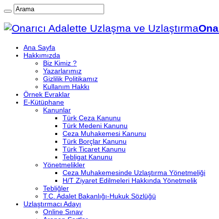
Onar
Ana Sayfa
Hakkımızda
Biz Kimiz ?
Yazarlarımız
Gizlilik Politikamız
Kullanım Hakkı
Örnek Evraklar
E-Kütüphane
Kanunlar
Türk Ceza Kanunu
Türk Medeni Kanunu
Ceza Muhakemesi Kanunu
Türk Borçlar Kanunu
Türk Ticaret Kanunu
Tebligat Kanunu
Yönetmelikler
Ceza Muhakemesinde Uzlaştırma Yönetmeliği
H/T Ziyaret Edilmeleri Hakkında Yönetmelik
Tebliğler
T.C. Adalet Bakanlığı-Hukuk Sözlüğü
Uzlaştırmacı Adayı
Online Sınav