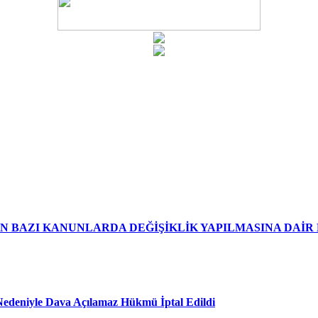
EN BAZI KANUNLARDA DEĞİŞİKLİK YAPILMASINA DAİ
edeniyle Dava Açılamaz Hükmü İptal Edildi