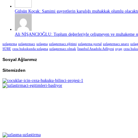
Gülsün Koçak: Samimi gayretlerin karşılığı muhakkak olumlu olacaktır
Ali NİŞANCIOĞLU: Toplum değerleriyle çelişmeyen ve muhakeme süre
uzlaştırma
uzlaştırmacı
uzlaşma
uzlaştırmacı eğitimi
uzlaştırma portal
uzlaştırmacı sınavı
uzlaş
SÜRE
ceza hukukunda uzlaşma
uzlaştırmacı olmak
İstanbul Anadolu Adliyesi
uyap
ceza huk
Sosyal Ağlarımız
Sitemizden