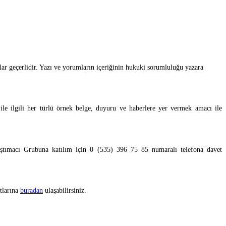
llar geçerlidir. Yazı ve yorumların içeriğinin hukuki sorumluluğu yazara
ile ilgili her türlü örnek belge, duyuru ve haberlere yer vermek amacı ile
laştımacı Grubuna katılım için 0 (535) 396 75 85 numaralı telefona davet
otlarına
buradan
ulaşabilirsiniz.