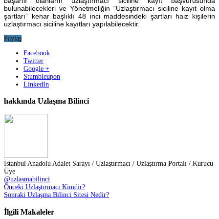
başarılı olanların uzlaştırmacı siciline kayıt başvurusunda
bulunabilecekleri ve Yönetmeliğin “Uzlaştırmacı siciline kayıt olma
şartları” kenar başlıklı 48 inci maddesindeki şartları haiz kişilerin
uzlaştırmacı siciline kayıtları yapılabilecektir.
Paylaş
Facebook
Twitter
Google +
Stumbleupon
LinkedIn
hakkında Uzlaşma Bilinci
İstanbul Anadolu Adalet Sarayı / Uzlaştırmacı / Uzlaştırma Portalı / Kurucu
Üye
@uzlasmabilinci
Önceki
Uzlaştırmacı Kimdir?
Sonraki
Uzlaşma Bilinci Sitesi Nedir?
İlgili Makaleler