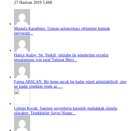
27 Haziran 2019
5,668
Mustafa Karadeniz: Uzman uzlaştırmacı eğitimine katmak
istiyorum...
Hatice Atalay: Sn. Yetkili, istinabe ile gönderilen evrağın
imzalanması için taraf Talimat Büro...
Fatma ARSLAN: Bir konu ancak bu kadar güzel anlatılabilirdi, size
ne kadar teşekkür etsek az.....
Gülsün Koçak: Samimi gayretlerin karşılığı muhakkak olumlu
olacaktır. Teşekkürler Sayın Nişanc...