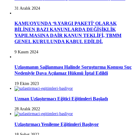
31 Aralık 2024
KAMUOYUNDA ‘9.YARGI PAKETİ’ OLARAK
BİLİNEN BAZI KANUNLARDA DEĞİŞİKLİK
YAPILMASINA DAİR KANUN TEKLİFİ, TBMM
GENEL KURULUNDA KABUL EDİLDİ.
9 Kasım 2024
Uzlaşmanın Sağlanması Halinde Soruşturma Konusu Suç
Nedeniyle Dava Açılamaz Hükmü İptal Edildi
19 Ekim 2023
Uzman Uzlaştırmacı Eğitici Eğitimleri Başladı
28 Aralık 2022
Uzlaştırmacı Yenileme Eğitimleri Başlıyor
18 Şubat 2022