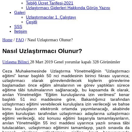
Tebliğ Ücret Tarifesi-2021
Uzlaştırmacı Giderleri Hakkında Görüş Yazısı
Galeri
Uzlaştırmacılar 1. Çalıştayı
Çeşitli
SSS
İletişim
Home
/
FAQ
/
Nasıl Uzlaştırmacı Olunur?
Nasıl Uzlaştırmacı Olunur?
Nasıl
Uzlaşma Bilinci
28 Mart 2019
Genel
yorumlar kapalı
328 Görünümler
Uzlaştırmacı
Ceza Muhakemesinde Uzlaştırma Yönetmeliğinin “Uzlaştırmacı
Olunur?
eğitimi” kenar başlıklı 50 nci maddesinin birinci fıkrası uyarınca;
için
uzlaştırmacı olarak görevlendirilecek kişilerin görevlerine
başlamadan önce eğitim almalarının ve görev yaptıkları sürece
eğitime tâbi tutulmalarının sağlanacağı, bu kapsamda ilk olarak,
anılan Yönetmeliğin “Eğitim kuruluşlarına izin verilmesi” kenar
başlıklı 51 inci maddesine göre, Bakanlığımız tarafından
uzlaştırmacı eğitimi verebilecek kuruluşlara izin verileceği ve bahse
konu kuruluşların elektronik ortamda yayımlanacağı, akabinde
eğitim kuruluşları tarafından uzlaştırmacı adaylarına uzlaştırmacı
eğitimi verileceği, söz konusu eğitimi başarıyla tamamlayanların,
anılan Yönetmeliğin 55 inci maddesi uyarınca yazılı sınava tâbi
tutulacakları, uzlaştırmacı eğitimini tamamlayıp, yazılı sınavda da