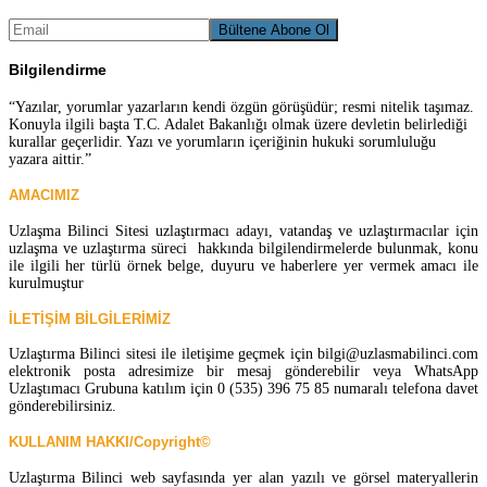
Bilgilendirme
“Yazılar, yorumlar yazarların kendi özgün görüşüdür; resmi nitelik taşımaz.
Konuyla ilgili başta T.C. Adalet Bakanlığı olmak üzere devletin belirlediği
kurallar geçerlidir. Yazı ve yorumların içeriğinin hukuki sorumluluğu
yazara aittir.”
AMACIMIZ
Uzlaşma Bilinci Sitesi uzlaştırmacı adayı, vatandaş ve uzlaştırmacılar için
uzlaşma ve uzlaştırma süreci hakkında bilgilendirmelerde bulunmak, konu
ile ilgili her türlü örnek belge, duyuru ve haberlere yer vermek amacı ile
kurulmuştur
İLETİŞİM BİLGİLERİMİZ
Uzlaştırma Bilinci sitesi ile iletişime geçmek için bilgi@uzlasmabilinci.com
elektronik posta adresimize bir mesaj gönderebilir veya WhatsApp
Uzlaştımacı Grubuna katılım için 0 (535) 396 75 85 numaralı telefona davet
gönderebilirsiniz.
KULLANIM HAKKI/Copyright©
Uzlaştırma Bilinci web sayfasında yer alan yazılı ve görsel materyallerin