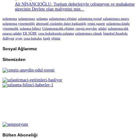
Ali NİŞANCIOĞLU: Toplum değerleriyle çelişmeyen ve muhakeme
sürecinin Devlete olan maliyetini min...
uzlaştırma
uzlaştırmacı
uzlaşma
uzlaştırmacı eğitimi
uzlaştırma portal
uzlaştırmacı sınavı
uzlaştırma yönetmeliği
alternatif çözümler daire başkanlığı
resmi gazete
uzlaştırma kitabı
yönetmelik
uzlaşma bilinci
Uzlaştırmacılık eğitimi
cengiz apaydın
adalet
uzlaştırmacılık
onarıcı adalet
EK SÜRE
ceza hukukunda uzlaşma
uzlaştırmacı olmak
İstanbul Anadolu
Adliyesi
uyap
ceza hukuku
hagb
eğitim
Sosyal Ağlarımız
Sitemizden
Bülten Aboneliği