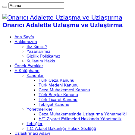
Onarıcı Adalette Uzlaşma ve Uzlaştırma
Ana Sayfa
Hakkımızda
Biz Kimiz ?
Yazarlarımız
Gizlilik Politikamız
Kullanım Hakkı
Örnek Evraklar
E-Kütüphane
Kanunlar
Türk Ceza Kanunu
Türk Medeni Kanunu
Ceza Muhakemesi Kanunu
Türk Borçlar Kanunu
Türk Ticaret Kanunu
Tebligat Kanunu
Yönetmelikler
Ceza Muhakemesinde Uzlaştırma Yönetmeliği
H/T Ziyaret Edilmeleri Hakkında Yönetmelik
Tebliğler
T.C. Adalet Bakanlığı-Hukuk Sözlüğü
Uzlaştırmacı Adayı