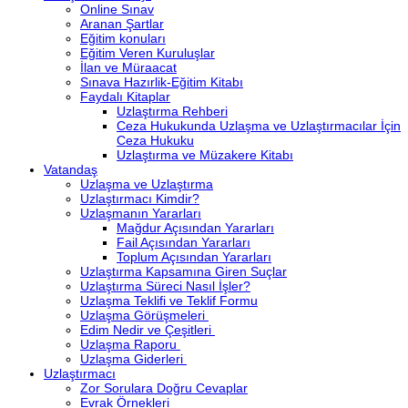
Online Sınav
Aranan Şartlar
Eğitim konuları
Eğitim Veren Kuruluşlar
İlan ve Müraacat
Sınava Hazırlik-Eğitim Kitabı
Faydalı Kitaplar
Uzlaştırma Rehberi
Ceza Hukukunda Uzlaşma ve Uzlaştırmacılar İçin
Ceza Hukuku
Uzlaştırma ve Müzakere Kitabı
Vatandaş
Uzlaşma ve Uzlaştırma
Uzlaştırmacı Kimdir?
Uzlaşmanın Yararları
Mağdur Açısından Yararları
Fail Açısından Yararları
Toplum Açısından Yararları
Uzlaştırma Kapsamına Giren Suçlar
Uzlaştırma Süreci Nasıl İşler?
Uzlaşma Teklifi ve Teklif Formu
Uzlaşma Görüşmeleri
Edim Nedir ve Çeşitleri
Uzlaşma Raporu
Uzlaşma Giderleri
Uzlaştırmacı
Zor Sorulara Doğru Cevaplar
Evrak Örnekleri