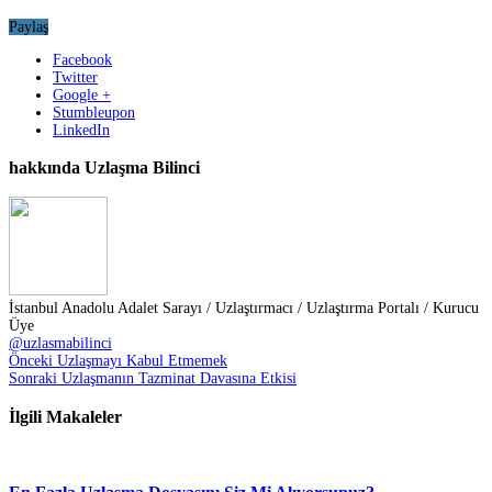
Paylaş
Facebook
Twitter
Google +
Stumbleupon
LinkedIn
hakkında Uzlaşma Bilinci
İstanbul Anadolu Adalet Sarayı / Uzlaştırmacı / Uzlaştırma Portalı / Kurucu
Üye
@uzlasmabilinci
Önceki
Uzlaşmayı Kabul Etmemek
Sonraki
Uzlaşmanın Tazminat Davasına Etkisi
İlgili Makaleler