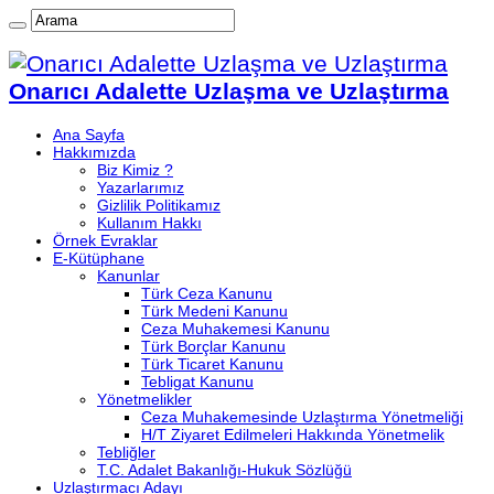
Onarıcı Adalette Uzlaşma ve Uzlaştırma
Ana Sayfa
Hakkımızda
Biz Kimiz ?
Yazarlarımız
Gizlilik Politikamız
Kullanım Hakkı
Örnek Evraklar
E-Kütüphane
Kanunlar
Türk Ceza Kanunu
Türk Medeni Kanunu
Ceza Muhakemesi Kanunu
Türk Borçlar Kanunu
Türk Ticaret Kanunu
Tebligat Kanunu
Yönetmelikler
Ceza Muhakemesinde Uzlaştırma Yönetmeliği
H/T Ziyaret Edilmeleri Hakkında Yönetmelik
Tebliğler
T.C. Adalet Bakanlığı-Hukuk Sözlüğü
Uzlaştırmacı Adayı