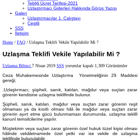
Tebliğ Ücret Tarifesi-2021
Uzlaştırmacı Giderleri Hakkında Görüş Yazısı
Galeri
Uzlaştırmacılar 1. Çalıştayı
Çeşitli
SSS
İletişim
Home
/
FAQ
/
Uzlaşma Teklifi Vekile Yapılabilir Mi ?
Uzlaşma Teklifi Vekile Yapılabilir Mi ?
Uzlaşma
Uzlaşma Bilinci
7 Nisan 2019
SSS
yorumlar kapalı
1,309 Görünümler
Teklifi
Ceza Muhakemesinde Uzlaştırma Yönetmeliğinin 29. Maddesi
Vekile
gereği;
Yapılabilir
Mi
,Uzlaştırmacı; şüpheli, sanık, katılan, mağdur veya suçtan zarar
?
görenin kendisine uzlaşma teklifinde bulunur.
için
Şüpheli, sanık, katılan, mağdur veya suçtan zarar görenin reşit
olmaması ya da kısıtlı olması hâli ile mağdur veya suçtan zarar
görenin ayırt etme gücü bulunmaması durumunda, uzlaşma teklifi
kanunî temsilcilerine yapılır.
Müştekinin veya suçtan zarar görenin özel hukuk tüzel kişisi olması
hâlinde vekâletnamede özel yetki var ise vekile de uzlaşma
teklifinde bulunulabilir.