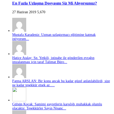
En Fazla Uzlaşma Dosyasını Siz Mi Alıyorsunuz?
27 Haziran 2019
5,670
Mustafa Karadeniz: Uzman uzlaştırmacı eğitimine katmak
istiyorum...
Hatice Atalay: Sn. Yetkili, istinabe ile gönderilen evrağın
imzalanması için taraf Talimat Büro...
Fatma ARSLAN: Bir konu ancak bu kadar güzel anlatılabilirdi, size
ne kadar teşekkür etsek az.....
Gülsün Koçak: Samimi gayretlerin karşılığı muhakkak olumlu
olacaktır. Teşekkürler Sayın Nişanc...