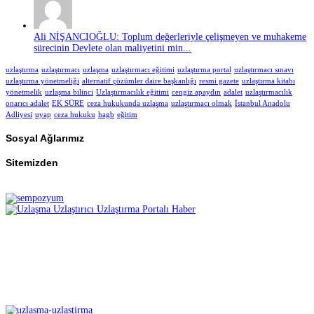
Ali NİŞANCIOĞLU: Toplum değerleriyle çelişmeyen ve muhakeme
sürecinin Devlete olan maliyetini min...
uzlaştırma
uzlaştırmacı
uzlaşma
uzlaştırmacı eğitimi
uzlaştırma portal
uzlaştırmacı sınavı
uzlaştırma yönetmeliği
alternatif çözümler daire başkanlığı
resmi gazete
uzlaştırma kitabı
yönetmelik
uzlaşma bilinci
Uzlaştırmacılık eğitimi
cengiz apaydın
adalet
uzlaştırmacılık
onarıcı adalet
EK SÜRE
ceza hukukunda uzlaşma
uzlaştırmacı olmak
İstanbul Anadolu
Adliyesi
uyap
ceza hukuku
hagb
eğitim
Sosyal Ağlarımız
Sitemizden