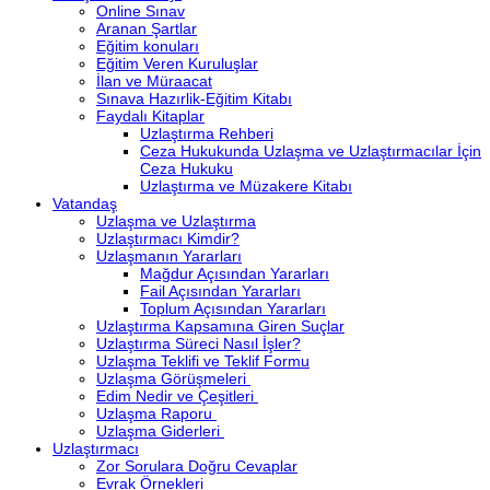
Online Sınav
Aranan Şartlar
Eğitim konuları
Eğitim Veren Kuruluşlar
İlan ve Müraacat
Sınava Hazırlik-Eğitim Kitabı
Faydalı Kitaplar
Uzlaştırma Rehberi
Ceza Hukukunda Uzlaşma ve Uzlaştırmacılar İçin
Ceza Hukuku
Uzlaştırma ve Müzakere Kitabı
Vatandaş
Uzlaşma ve Uzlaştırma
Uzlaştırmacı Kimdir?
Uzlaşmanın Yararları
Mağdur Açısından Yararları
Fail Açısından Yararları
Toplum Açısından Yararları
Uzlaştırma Kapsamına Giren Suçlar
Uzlaştırma Süreci Nasıl İşler?
Uzlaşma Teklifi ve Teklif Formu
Uzlaşma Görüşmeleri
Edim Nedir ve Çeşitleri
Uzlaşma Raporu
Uzlaşma Giderleri
Uzlaştırmacı
Zor Sorulara Doğru Cevaplar
Evrak Örnekleri