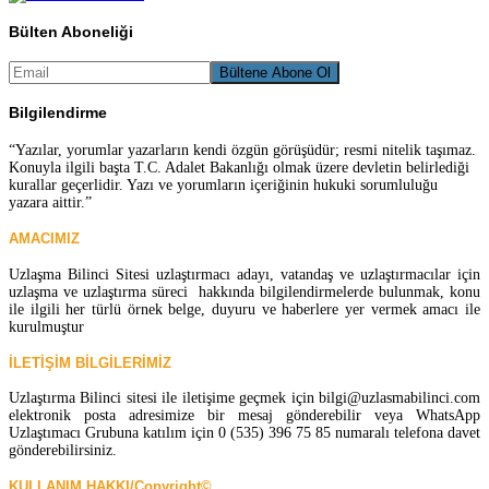
Bülten Aboneliği
Bilgilendirme
“Yazılar, yorumlar yazarların kendi özgün görüşüdür; resmi nitelik taşımaz.
Konuyla ilgili başta T.C. Adalet Bakanlığı olmak üzere devletin belirlediği
kurallar geçerlidir. Yazı ve yorumların içeriğinin hukuki sorumluluğu
yazara aittir.”
AMACIMIZ
Uzlaşma Bilinci Sitesi uzlaştırmacı adayı, vatandaş ve uzlaştırmacılar için
uzlaşma ve uzlaştırma süreci hakkında bilgilendirmelerde bulunmak, konu
ile ilgili her türlü örnek belge, duyuru ve haberlere yer vermek amacı ile
kurulmuştur
İLETİŞİM BİLGİLERİMİZ
Uzlaştırma Bilinci sitesi ile iletişime geçmek için bilgi@uzlasmabilinci.com
elektronik posta adresimize bir mesaj gönderebilir veya WhatsApp
Uzlaştımacı Grubuna katılım için 0 (535) 396 75 85 numaralı telefona davet
gönderebilirsiniz.
KULLANIM HAKKI/Copyright©