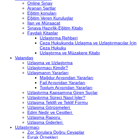
Online Sınav
Aranan Şartlar
Eğitim konuları
Eğitim Veren Kuruluşlar
İlan ve Müraacat
Sınava Hazırlik-Eğitim Kitabı
Faydalı Kitaplar
Uzlaştırma Rehberi
Ceza Hukukunda Uzlaşma ve Uzlaştırmacılar İçin
Ceza Hukuku
Uzlaştırma ve Müzakere Kitabı
Vatandaş
Uzlaşma ve Uzlaştırma
Uzlaştırmacı Kimdir?
Uzlaşmanın Yararları
Mağdur Açısından Yararları
Fail Açısından Yararları
Toplum Açısından Yararları
Uzlaştırma Kapsamına Giren Suçlar
Uzlaştırma Süreci Nasıl İşler?
Uzlaşma Teklifi ve Teklif Formu
Uzlaşma Görüşmeleri
Edim Nedir ve Çeşitleri
Uzlaşma Raporu
Uzlaşma Giderleri
Uzlaştırmacı
Zor Sorulara Doğru Cevaplar
Evrak Örnekleri