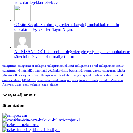
ne kadar teşekkür etsek az.....
Gülsün Koçak: Samimi gayretlerin karşılığı muhakkak olumlu
olacaktır. Teşekkürler Sayın Nişanc...
Ali NİŞANCIOĞLU: Toplum değerleriyle çelişmeyen ve muhakeme
sürecinin Devlete olan maliyetini min...
uzlaştırma
uzlaştırmacı
uzlaşma
uzlaştırmacı eğitimi
uzlaştırma portal
uzlaştırmacı sınavı
uzlaştırma yönetmeliği
alternatif çözümler daire başkanlığı
resmi gazete
uzlaştırma kitabı
yönetmelik
uzlaşma bilinci
Uzlaştırmacılık eğitimi
cengiz apaydın
adalet
uzlaştırmacılık
onarıcı adalet
EK SÜRE
ceza hukukunda uzlaşma
uzlaştırmacı olmak
İstanbul Anadolu
Adliyesi
uyap
ceza hukuku
hagb
eğitim
Sosyal Ağlarımız
Sitemizden