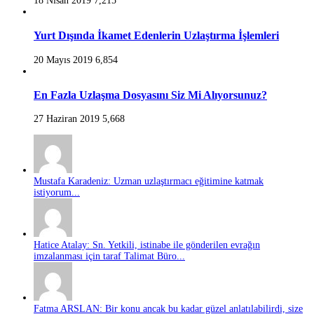
18 Nisan 2019
7,215
Yurt Dışında İkamet Edenlerin Uzlaştırma İşlemleri
20 Mayıs 2019
6,854
En Fazla Uzlaşma Dosyasını Siz Mi Alıyorsunuz?
27 Haziran 2019
5,668
Mustafa Karadeniz: Uzman uzlaştırmacı eğitimine katmak
istiyorum...
Hatice Atalay: Sn. Yetkili, istinabe ile gönderilen evrağın
imzalanması için taraf Talimat Büro...
Fatma ARSLAN: Bir konu ancak bu kadar güzel anlatılabilirdi, size