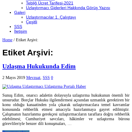
Tebliğ Ücret Tarifesi-2021
Uzlaştırmacı Giderleri Hakkında Görüş Yazısı
Galeri
Uzlaştırmacılar 1. Çalıştayı
Çeşitli
SSS
İletişim
Home
/
Etiket Arşivi:
Etiket Arşivi:
Uzlaşma Hukukunda Edim
2 Mayıs 2019
Mevzuat
,
SSS
0
Sunuş Edim, onarıcı adaletin dolaysıyla uzlaştırma hukukunun önemli bir
unsurudur. Borçlar Hukuku ilgilendirmesi açısından uzmanlık gerektiren bir
konu olduğu kanaatinden yola çıkarak uzlaştırmacılara temel kavramlar
konusunda rehberlik etmesi amacıyla hazırlanmaya gayret edilmiştir.
Çalışmanın hazırlanma gerekçesi uzlaştırmacıların taraflara doğru rehberlik
edebilmesi; Cumhuriyet savcıları, hâkimler ve uzlaştırma bürosu
görevlileriyle benzer dili konuşmaları, …