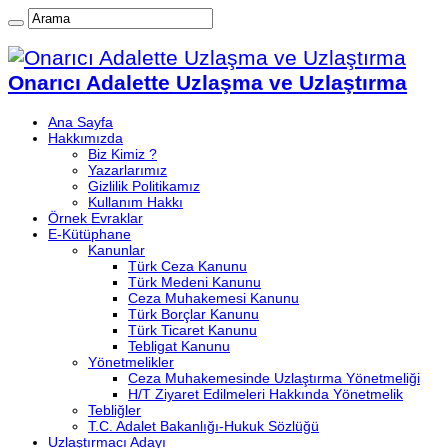
Onarıcı Adalette Uzlaşma ve Uzlaştırma
Ana Sayfa
Hakkımızda
Biz Kimiz ?
Yazarlarımız
Gizlilik Politikamız
Kullanım Hakkı
Örnek Evraklar
E-Kütüphane
Kanunlar
Türk Ceza Kanunu
Türk Medeni Kanunu
Ceza Muhakemesi Kanunu
Türk Borçlar Kanunu
Türk Ticaret Kanunu
Tebligat Kanunu
Yönetmelikler
Ceza Muhakemesinde Uzlaştırma Yönetmeliği
H/T Ziyaret Edilmeleri Hakkında Yönetmelik
Tebliğler
T.C. Adalet Bakanlığı-Hukuk Sözlüğü
Uzlaştırmacı Adayı