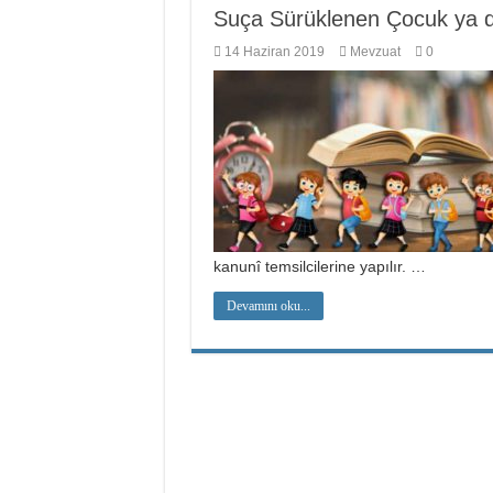
Suça Sürüklenen Çocuk ya d
14 Haziran 2019
Mevzuat
0
kanunî temsilcilerine yapılır. …
Devamını oku...