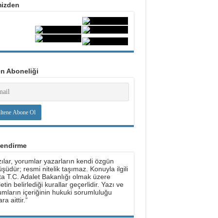
mizden
en Aboneliği
lendirme
ılar, yorumlar yazarların kendi özgün
şüdür; resmi nitelik taşımaz. Konuyla ilgili
ta T.C. Adalet Bakanlığı olmak üzere
etin belirlediği kurallar geçerlidir. Yazı ve
mların içeriğinin hukuki sorumluluğu
ra aittir.”