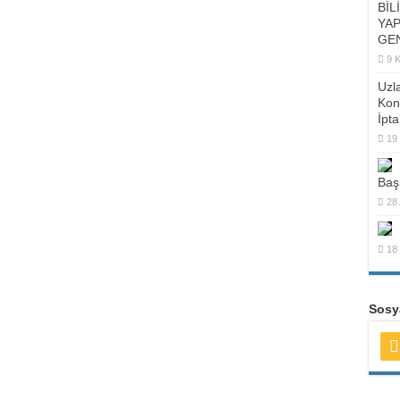
BİL
YAP
GEN
9 
Uzl
Kon
İpta
19
Baş
28 
18
Sosya