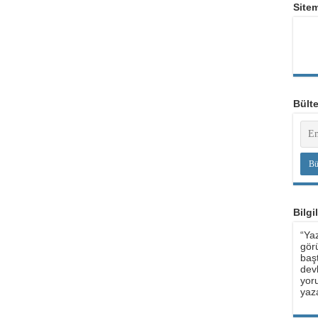
Site
Bült
Bilgi
“Yaz
görü
baş
devl
yoru
yaza