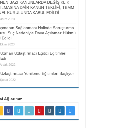
İNEN BAZI KANUNLARDA DEĞİŞİKLİK
ILMASINA DAİR KANUN TEKLİFİ, TBMM
EL KURULUNDA KABUL EDİLDİ.
Kasım 2024
aşmanın Sağlanması Halinde Soruşturma
usu Suç Nedeniyle Dava Açılamaz Hükmü
l Edildi
 Ekim 2023
Uzman Uzlaştırmacı Eğitici Eğitimleri
ladı
Aralık 2022
Uzlaştırmacı Yenileme Eğitimleri Başlıyor
 Şubat 2022
l Ağlarımız