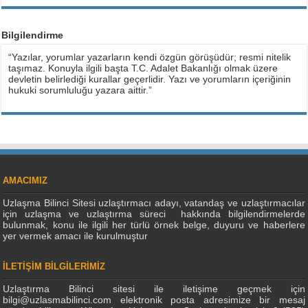
Bilgilendirme
“Yazılar, yorumlar yazarların kendi özgün görüşüdür; resmi nitelik
taşımaz. Konuyla ilgili başta T.C. Adalet Bakanlığı olmak üzere
devletin belirlediği kurallar geçerlidir. Yazı ve yorumların içeriğinin
hukuki sorumluluğu yazara aittir.”
AMACIMIZ
Uzlaşma Bilinci Sitesi uzlaştırmacı adayı, vatandaş ve uzlaştırmacılar
için uzlaşma ve uzlaştırma süreci hakkında bilgilendirmelerde
bulunmak, konu ile ilgili her türlü örnek belge, duyuru ve haberlere
yer vermek amacı ile kurulmuştur
İLETİŞİM BİLGİLERİMİZ
Uzlaştırma Bilinci sitesi ile iletişime geçmek için
bilgi@uzlasmabilinci.com elektronik posta adresimize bir mesaj