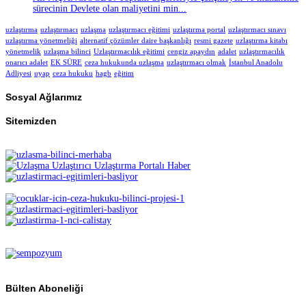
sürecinin Devlete olan maliyetini min...
uzlaştırma
uzlaştırmacı
uzlaşma
uzlaştırmacı eğitimi
uzlaştırma portal
uzlaştırmacı sınavı
uzlaştırma yönetmeliği
alternatif çözümler daire başkanlığı
resmi gazete
uzlaştırma kitabı
yönetmelik
uzlaşma bilinci
Uzlaştırmacılık eğitimi
cengiz apaydın
adalet
uzlaştırmacılık
onarıcı adalet
EK SÜRE
ceza hukukunda uzlaşma
uzlaştırmacı olmak
İstanbul Anadolu
Adliyesi
uyap
ceza hukuku
hagb
eğitim
Sosyal Ağlarımız
Sitemizden
Bülten Aboneliği