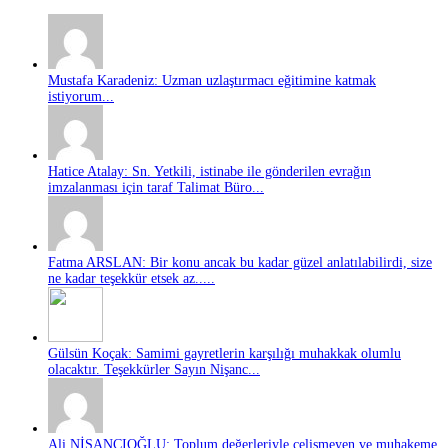
Mustafa Karadeniz: Uzman uzlaştırmacı eğitimine katmak
istiyorum...
Hatice Atalay: Sn. Yetkili, istinabe ile gönderilen evrağın
imzalanması için taraf Talimat Büro...
Fatma ARSLAN: Bir konu ancak bu kadar güzel anlatılabilirdi, size
ne kadar teşekkür etsek az.....
Gülsün Koçak: Samimi gayretlerin karşılığı muhakkak olumlu
olacaktır. Teşekkürler Sayın Nişanc...
Ali NİŞANCIOĞLU: Toplum değerleriyle çelişmeyen ve muhakeme