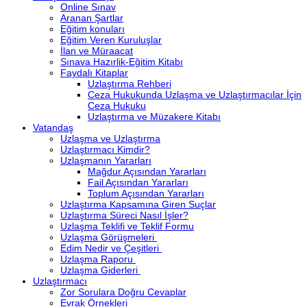
Online Sınav
Aranan Şartlar
Eğitim konuları
Eğitim Veren Kuruluşlar
İlan ve Müraacat
Sınava Hazırlik-Eğitim Kitabı
Faydalı Kitaplar
Uzlaştırma Rehberi
Ceza Hukukunda Uzlaşma ve Uzlaştırmacılar İçin
Ceza Hukuku
Uzlaştırma ve Müzakere Kitabı
Vatandaş
Uzlaşma ve Uzlaştırma
Uzlaştırmacı Kimdir?
Uzlaşmanın Yararları
Mağdur Açısından Yararları
Fail Açısından Yararları
Toplum Açısından Yararları
Uzlaştırma Kapsamına Giren Suçlar
Uzlaştırma Süreci Nasıl İşler?
Uzlaşma Teklifi ve Teklif Formu
Uzlaşma Görüşmeleri
Edim Nedir ve Çeşitleri
Uzlaşma Raporu
Uzlaşma Giderleri
Uzlaştırmacı
Zor Sorulara Doğru Cevaplar
Evrak Örnekleri