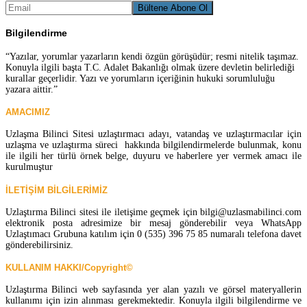
Bilgilendirme
“Yazılar, yorumlar yazarların kendi özgün görüşüdür; resmi nitelik taşımaz.
Konuyla ilgili başta T.C. Adalet Bakanlığı olmak üzere devletin belirlediği
kurallar geçerlidir. Yazı ve yorumların içeriğinin hukuki sorumluluğu
yazara aittir.”
AMACIMIZ
Uzlaşma Bilinci Sitesi uzlaştırmacı adayı, vatandaş ve uzlaştırmacılar için
uzlaşma ve uzlaştırma süreci hakkında bilgilendirmelerde bulunmak, konu
ile ilgili her türlü örnek belge, duyuru ve haberlere yer vermek amacı ile
kurulmuştur
İLETİŞİM BİLGİLERİMİZ
Uzlaştırma Bilinci sitesi ile iletişime geçmek için bilgi@uzlasmabilinci.com
elektronik posta adresimize bir mesaj gönderebilir veya WhatsApp
Uzlaştımacı Grubuna katılım için 0 (535) 396 75 85 numaralı telefona davet
gönderebilirsiniz.
KULLANIM HAKKI/Copyright©
Uzlaştırma Bilinci web sayfasında yer alan yazılı ve görsel materyallerin
kullanımı için izin alınması gerekmektedir. Konuyla ilgili bilgilendirme ve