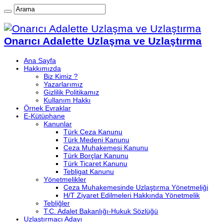
Onarıcı Adalette Uzlaşma ve Uzlaştırma
Ana Sayfa
Hakkımızda
Biz Kimiz ?
Yazarlarımız
Gizlilik Politikamız
Kullanım Hakkı
Örnek Evraklar
E-Kütüphane
Kanunlar
Türk Ceza Kanunu
Türk Medeni Kanunu
Ceza Muhakemesi Kanunu
Türk Borçlar Kanunu
Türk Ticaret Kanunu
Tebligat Kanunu
Yönetmelikler
Ceza Muhakemesinde Uzlaştırma Yönetmeliği
H/T Ziyaret Edilmeleri Hakkında Yönetmelik
Tebliğler
T.C. Adalet Bakanlığı-Hukuk Sözlüğü
Uzlaştırmacı Adayı