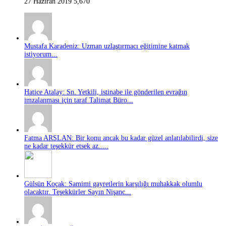
27 Haziran 2019
5,670
Mustafa Karadeniz: Uzman uzlaştırmacı eğitimine katmak
istiyorum...
Hatice Atalay: Sn. Yetkili, istinabe ile gönderilen evrağın
imzalanması için taraf Talimat Büro...
Fatma ARSLAN: Bir konu ancak bu kadar güzel anlatılabilirdi, size
ne kadar teşekkür etsek az.....
Gülsün Koçak: Samimi gayretlerin karşılığı muhakkak olumlu
olacaktır. Teşekkürler Sayın Nişanc...