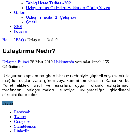
Tebliğ Ücret Tarifesi-2021
Uzlaştırmacı Giderleri Hakkında Görüş Yazısı
Galeri
Uzlaştırmacılar 1. Çalıştayı
Çeşitli
SSS
İletişim
Home
/
FAQ
/
Uzlaştırma Nedir?
Uzlaştırma Nedir?
Uzlaştırma
Uzlaşma Bilinci
28 Mart 2019
Hakkımızda
yorumlar kapalı
155
Nedir?
Görünümler
için
Uzlaştırma kapsamına giren bir suç nedeniyle şüpheli veya sanık ile
mağdur, suçtan zarar gören veya kanuni temsilcisinin, Kanun ve bu
Yönetmelikteki usul ve esaslara uygun olarak uzlaştırmacı
tarafından anlaştırılmaları suretiyle uyuşmazlığın giderilmesi
sürecini ifade eder.
Paylaş
Facebook
Twitter
Google +
Stumbleupon
LinkedIn