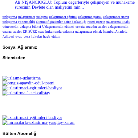
Ali NİŞANCIOĞLU: Toplum değerleriyle çelişmeyen ve muhakeme
sürecinin Devlete olan maliyetini min...
uzlaştırma
uzlaştırmacı
uzlaşma
uzlaştırmacı eğitimi
uzlaştırma portal
uzlaştırmacı sınavı
uzlaştırma yönetmeliği
alternatif çözümler daire başkanlığı
resmi gazete
uzlaştırma kitabı
yönetmelik
uzlaşma bilinci
Uzlaştırmacılık eğitimi
cengiz apaydın
adalet
uzlaştırmacılık
onarıcı adalet
EK SÜRE
ceza hukukunda uzlaşma
uzlaştırmacı olmak
İstanbul Anadolu
Adliyesi
uyap
ceza hukuku
hagb
eğitim
Sosyal Ağlarımız
Sitemizden
Bülten Aboneliği