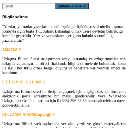
Bilgilendirme
“Yazılar, yorumlar yazarların kendi özgün görüşüdür; resmi nitelik taşımaz.
Konuyla ilgili başta T.C. Adalet Bakanlığı olmak üzere devletin belirlediği
kurallar geçerlidir. Yazı ve yorumların içeriğinin hukuki sorumluluğu
yazara aittir.”
AMACIMIZ
Uzlaşma Bilinci Sitesi uzlaştırmacı adayı, vatandaş ve uzlaştırmacılar için
uzlaşma ve uzlaştırma süreci hakkında bilgilendirmelerde bulunmak, konu
ile ilgili her türlü örnek belge, duyuru ve haberlere yer vermek amacı ile
kurulmuştur
İLETİŞİM BİLGİLERİMİZ
Uzlaştırma Bilinci sitesi ile iletişime geçmek için bilgi@uzlasmabilinci.com
elektronik posta adresimize bir mesaj gönderebilir veya WhatsApp
Uzlaştımacı Grubuna katılım için 0 (535) 396 75 85 numaralı telefona davet
gönderebilirsiniz.
KULLANIM HAKKI/Copyright©
Uzlaştırma Bilinci web sayfasında yer alan yazılı ve görsel materyallerin