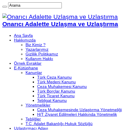
Onarıcı Adalette Uzlaşma ve Uzlaştırma
Ana Sayfa
Hakkımızda
Biz Kimiz ?
Yazarlarımız
Gizlilik Politikamız
Kullanım Hakkı
Örnek Evraklar
E-Kütüphane
Kanunlar
Türk Ceza Kanunu
Türk Medeni Kanunu
Ceza Muhakemesi Kanunu
Türk Borçlar Kanunu
Türk Ticaret Kanunu
Tebligat Kanunu
Yönetmelikler
Ceza Muhakemesinde Uzlaştırma Yönetmeliği
H/T Ziyaret Edilmeleri Hakkında Yönetmelik
Tebliğler
T.C. Adalet Bakanlığı-Hukuk Sözlüğü
Uzlaştırmacı Adayı