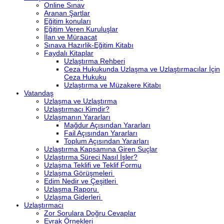
Online Sınav
Aranan Şartlar
Eğitim konuları
Eğitim Veren Kuruluşlar
İlan ve Müraacat
Sınava Hazırlik-Eğitim Kitabı
Faydalı Kitaplar
Uzlaştırma Rehberi
Ceza Hukukunda Uzlaşma ve Uzlaştırmacılar İçin
Ceza Hukuku
Uzlaştırma ve Müzakere Kitabı
Vatandaş
Uzlaşma ve Uzlaştırma
Uzlaştırmacı Kimdir?
Uzlaşmanın Yararları
Mağdur Açısından Yararları
Fail Açısından Yararları
Toplum Açısından Yararları
Uzlaştırma Kapsamına Giren Suçlar
Uzlaştırma Süreci Nasıl İşler?
Uzlaşma Teklifi ve Teklif Formu
Uzlaşma Görüşmeleri
Edim Nedir ve Çeşitleri
Uzlaşma Raporu
Uzlaşma Giderleri
Uzlaştırmacı
Zor Sorulara Doğru Cevaplar
Evrak Örnekleri