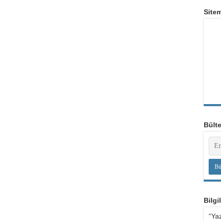
Site
Bült
Bilgi
“Yaz