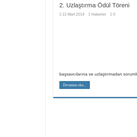
2. Uzlaştırma Ödül Töreni
22 Mart 2019
Haberler
0
başsavcılarına ve uzlaştırmadan soruml
Devamını oku...