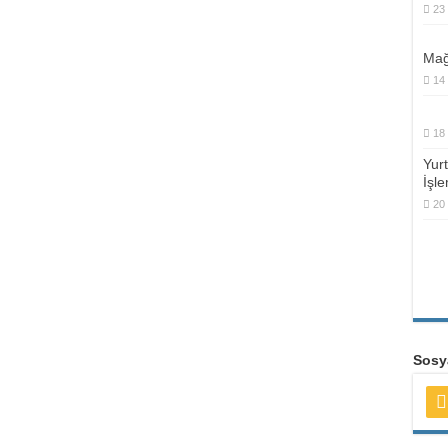
23
Mağ
14
18
Yur
İşle
20
Sosya