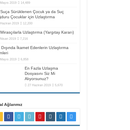
 Mayıs 2019
14,489
Suça Sürüklenen Çocuk ya da Suç
duru Çocuklar için Uzlaştırma
 Haziran 2019
12,200
Mirasçılarla Uzlaştırma (Yargıtay Kararı)
 Nisan 2019
7,216
t Dışında İkamet Edenlerin Uzlaştırma
mleri
 Mayıs 2019
6,858
En Fazla Uzlaşma
Dosyasını Siz Mi
Alıyorsunuz?
27 Haziran 2019
5,670
l Ağlarımız