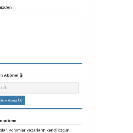
mizden
en Aboneliği
lendirme
ılar, yorumlar yazarların kendi özgün