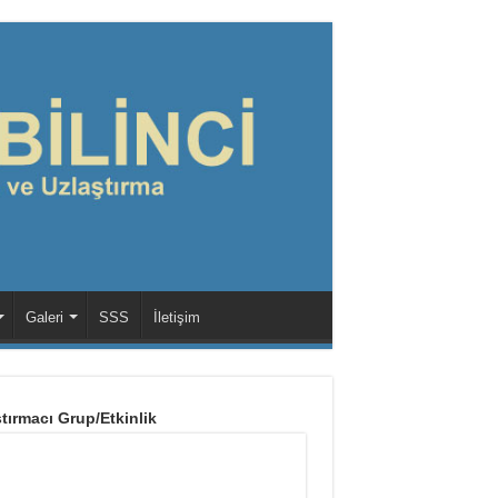
Galeri
SSS
İletişim
tırmacı Grup/Etkinlik