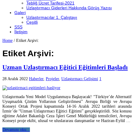
Tebliğ Ücret Tarifesi-2021
Uzlaştırmacı Giderleri Hakkında Görüş Yazısı
Galeri
Uzlaştırmacılar 1. Çalıştayı
Çeşitli
SSS
İletişim
Home
/
Etiket Arşivi:
Etiket Arşivi:
Uzman Uzlaştırmacı Eğitici Eğitimleri Başladı
28 Aralık 2022
Haberler
,
Projeler
,
Uzlaştırmacı Gelişimi
1
Uzlaştırmada Yeni Model Uygulanmaya Başlayacak! “Türkiye’de Alternatif
Uyuşmazlık Çözüm Yollarının Geliştirilmesi” Avrupa Birliği ve Avrupa
Konseyi Ortak Projesi kapsamında 14-16 Aralık 2022 tarihleri arasında
İzmir’de “Uzman Uzlaştırmacı Eğitici Eğitimi” gerçekleştirildi. Söz konusu
eğitime Adalet Bakanlığı Ceza İşleri Genel Müdürlüğü temsilcileri, Avrupa
Konseyi proje ekibi, ulusal ve uluslararası danışmanlar ve Haziran-Eylül …
Devamını oku...