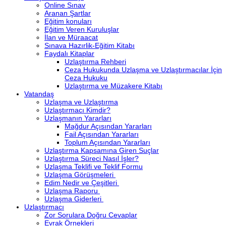
Online Sınav
Aranan Şartlar
Eğitim konuları
Eğitim Veren Kuruluşlar
İlan ve Müraacat
Sınava Hazırlik-Eğitim Kitabı
Faydalı Kitaplar
Uzlaştırma Rehberi
Ceza Hukukunda Uzlaşma ve Uzlaştırmacılar İçin
Ceza Hukuku
Uzlaştırma ve Müzakere Kitabı
Vatandaş
Uzlaşma ve Uzlaştırma
Uzlaştırmacı Kimdir?
Uzlaşmanın Yararları
Mağdur Açısından Yararları
Fail Açısından Yararları
Toplum Açısından Yararları
Uzlaştırma Kapsamına Giren Suçlar
Uzlaştırma Süreci Nasıl İşler?
Uzlaşma Teklifi ve Teklif Formu
Uzlaşma Görüşmeleri
Edim Nedir ve Çeşitleri
Uzlaşma Raporu
Uzlaşma Giderleri
Uzlaştırmacı
Zor Sorulara Doğru Cevaplar
Evrak Örnekleri