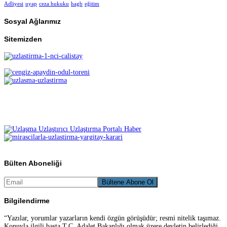
Adliyesi
uyap
ceza hukuku
hagb
eğitim
Sosyal Ağlarımız
Sitemizden
Bülten Aboneliği
Bilgilendirme
“Yazılar, yorumlar yazarların kendi özgün görüşüdür; resmi nitelik taşımaz.
Konuyla ilgili başta T.C. Adalet Bakanlığı olmak üzere devletin belirlediği