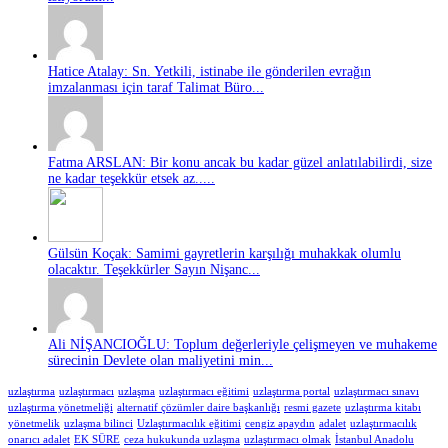
Hatice Atalay: Sn. Yetkili, istinabe ile gönderilen evrağın
imzalanması için taraf Talimat Büro...
Fatma ARSLAN: Bir konu ancak bu kadar güzel anlatılabilirdi, size
ne kadar teşekkür etsek az.....
Gülsün Koçak: Samimi gayretlerin karşılığı muhakkak olumlu
olacaktır. Teşekkürler Sayın Nişanc...
Ali NİŞANCIOĞLU: Toplum değerleriyle çelişmeyen ve muhakeme
sürecinin Devlete olan maliyetini min...
uzlaştırma
uzlaştırmacı
uzlaşma
uzlaştırmacı eğitimi
uzlaştırma portal
uzlaştırmacı sınavı
uzlaştırma yönetmeliği
alternatif çözümler daire başkanlığı
resmi gazete
uzlaştırma kitabı
yönetmelik
uzlaşma bilinci
Uzlaştırmacılık eğitimi
cengiz apaydın
adalet
uzlaştırmacılık
onarıcı adalet
EK SÜRE
ceza hukukunda uzlaşma
uzlaştırmacı olmak
İstanbul Anadolu