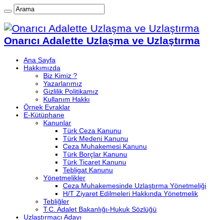
Onarıcı Adalette Uzlaşma ve Uzlaştırma
Ana Sayfa
Hakkımızda
Biz Kimiz ?
Yazarlarımız
Gizlilik Politikamız
Kullanım Hakkı
Örnek Evraklar
E-Kütüphane
Kanunlar
Türk Ceza Kanunu
Türk Medeni Kanunu
Ceza Muhakemesi Kanunu
Türk Borçlar Kanunu
Türk Ticaret Kanunu
Tebligat Kanunu
Yönetmelikler
Ceza Muhakemesinde Uzlaştırma Yönetmeliği
H/T Ziyaret Edilmeleri Hakkında Yönetmelik
Tebliğler
T.C. Adalet Bakanlığı-Hukuk Sözlüğü
Uzlaştırmacı Adayı