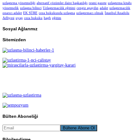
uzlaştırma yönetmeliği
alternatif çözümler daire başkanlığı
resmi gazete
uzlaştırma kitabı
yönetmelik
uzlaşma bilinci
Uzlaştırmacılık eğitimi
cengiz apaydın
adalet
uzlaştırmacılık
onarıcı adalet
EK SÜRE
ceza hukukunda uzlaşma
uzlaştırmacı olmak
İstanbul Anadolu
Adliyesi
uyap
ceza hukuku
hagb
eğitim
Sosyal Ağlarımız
Sitemizden
Bülten Aboneliği
Bilgilendirme