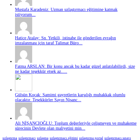
Mustafa Karadeniz: Uzman uzlaştırmacı eğitimine katmak
istiyorum...
Hatice Atalay: Sn. Yetkili, istinabe ile gönderilen evrağın
imzalanması için taraf Talimat Büro...
Fatma ARSLAN: Bir konu ancak bu kadar güzel anlatılabilirdi, size
ne kadar teşekkür etsek az.....
Gülsün Koçak: Samimi gayretlerin karşılığı muhakkak olumlu
olacaktır. Teşekkürler Sayın Nişanc...
Ali NİŞANCIOĞLU: Toplum değerleriyle çelişmeyen ve muhakeme
sürecinin Devlete olan maliyetini min...
uzlaştırma
uzlaştırmacı
uzlaşma
uzlaştırmacı eğitimi
uzlaştırma portal
uzlaştırmacı sınavı