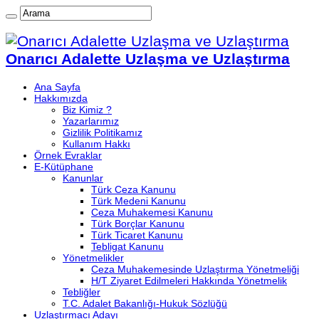
Onarıcı Adalette Uzlaşma ve Uzlaştırma
Ana Sayfa
Hakkımızda
Biz Kimiz ?
Yazarlarımız
Gizlilik Politikamız
Kullanım Hakkı
Örnek Evraklar
E-Kütüphane
Kanunlar
Türk Ceza Kanunu
Türk Medeni Kanunu
Ceza Muhakemesi Kanunu
Türk Borçlar Kanunu
Türk Ticaret Kanunu
Tebligat Kanunu
Yönetmelikler
Ceza Muhakemesinde Uzlaştırma Yönetmeliği
H/T Ziyaret Edilmeleri Hakkında Yönetmelik
Tebliğler
T.C. Adalet Bakanlığı-Hukuk Sözlüğü
Uzlaştırmacı Adayı