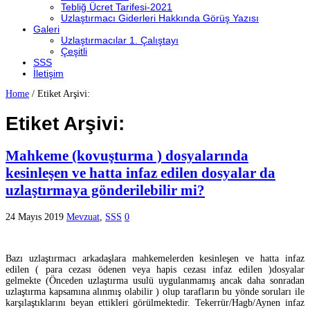
Tebliğ Ücret Tarifesi-2021
Uzlaştırmacı Giderleri Hakkında Görüş Yazısı
Galeri
Uzlaştırmacılar 1. Çalıştayı
Çeşitli
SSS
İletişim
Home
/
Etiket Arşivi:
Etiket Arşivi:
Mahkeme (kovuşturma ) dosyalarında
kesinleşen ve hatta infaz edilen dosyalar da
uzlaştırmaya gönderilebilir mi?
24 Mayıs 2019
Mevzuat
,
SSS
0
Bazı uzlaştırmacı arkadaşlara mahkemelerden kesinleşen ve hatta infaz
edilen ( para cezası ödenen veya hapis cezası infaz edilen )dosyalar
gelmekte (Önceden uzlaştırma usulü uygulanmamış ancak daha sonradan
uzlaştırma kapsamına alınmış olabilir ) olup tarafların bu yönde soruları ile
karşılaştıklarını beyan ettikleri görülmektedir. Tekerrür/Hagb/Aynen infaz