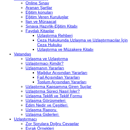
Online Sınav
Aranan Şartlar
Eğitim konuları
Eğitim Veren Kuruluşlar
İlan ve Müraacat
Sınava Hazırlik-Eğitim Kitabı
Faydalı Kitaplar
Uzlaştırma Rehberi
Ceza Hukukunda Uzlaşma ve Uzlaştırmacılar İçin
Ceza Hukuku
Uzlaştırma ve Müzakere Kitabı
Vatandaş
Uzlaşma ve Uzlaştırma
Uzlaştırmacı Kimdir?
Uzlaşmanın Yararları
Mağdur Açısından Yararları
Fail Açısından Yararları
Toplum Açısından Yararları
Uzlaştırma Kapsamına Giren Suçlar
Uzlaştırma Süreci Nasıl İşler?
Uzlaşma Teklifi ve Teklif Formu
Uzlaşma Görüşmeleri
Edim Nedir ve Çeşitleri
Uzlaşma Raporu
Uzlaşma Giderleri
Uzlaştırmacı
Zor Sorulara Doğru Cevaplar
Evrak Örnekleri