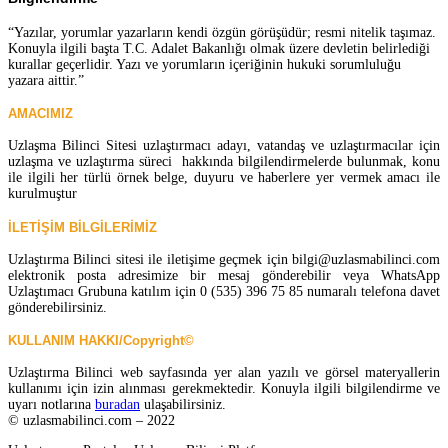
“Yazılar, yorumlar yazarların kendi özgün görüşüdür; resmi nitelik taşımaz.
Konuyla ilgili başta T.C. Adalet Bakanlığı olmak üzere devletin belirlediği
kurallar geçerlidir. Yazı ve yorumların içeriğinin hukuki sorumluluğu
yazara aittir.”
AMACIMIZ
Uzlaşma Bilinci Sitesi uzlaştırmacı adayı, vatandaş ve uzlaştırmacılar için
uzlaşma ve uzlaştırma süreci hakkında bilgilendirmelerde bulunmak, konu
ile ilgili her türlü örnek belge, duyuru ve haberlere yer vermek amacı ile
kurulmuştur
İLETİŞİM BİLGİLERİMİZ
Uzlaştırma Bilinci sitesi ile iletişime geçmek için bilgi@uzlasmabilinci.com
elektronik posta adresimize bir mesaj gönderebilir veya WhatsApp
Uzlaştımacı Grubuna katılım için 0 (535) 396 75 85 numaralı telefona davet
gönderebilirsiniz.
KULLANIM HAKKI/Copyright©
Uzlaştırma Bilinci web sayfasında yer alan yazılı ve görsel materyallerin
kullanımı için izin alınması gerekmektedir. Konuyla ilgili bilgilendirme ve
uyarı notlarına
buradan
ulaşabilirsiniz.
© uzlasmabilinci.com – 2022