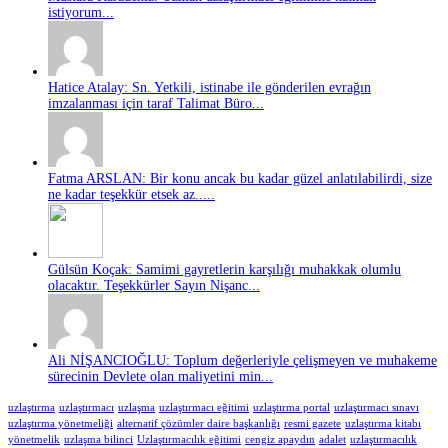
istiyorum...
Hatice Atalay: Sn. Yetkili, istinabe ile gönderilen evrağın
imzalanması için taraf Talimat Büro...
Fatma ARSLAN: Bir konu ancak bu kadar güzel anlatılabilirdi, size
ne kadar teşekkür etsek az.....
Gülsün Koçak: Samimi gayretlerin karşılığı muhakkak olumlu
olacaktır. Teşekkürler Sayın Nişanc...
Ali NİŞANCIOĞLU: Toplum değerleriyle çelişmeyen ve muhakeme
sürecinin Devlete olan maliyetini min...
uzlaştırma
uzlaştırmacı
uzlaşma
uzlaştırmacı eğitimi
uzlaştırma portal
uzlaştırmacı sınavı
uzlaştırma yönetmeliği
alternatif çözümler daire başkanlığı
resmi gazete
uzlaştırma kitabı
yönetmelik
uzlaşma bilinci
Uzlaştırmacılık eğitimi
cengiz apaydın
adalet
uzlaştırmacılık