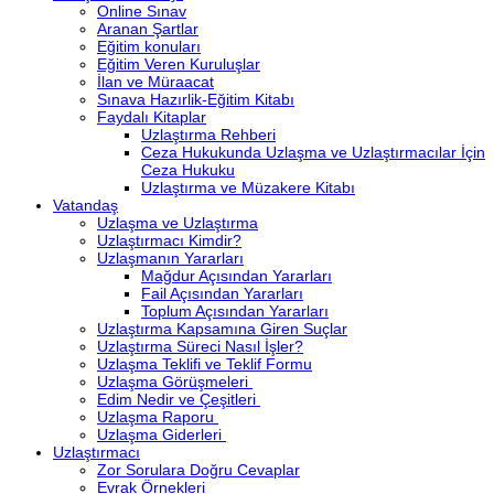
Online Sınav
Aranan Şartlar
Eğitim konuları
Eğitim Veren Kuruluşlar
İlan ve Müraacat
Sınava Hazırlik-Eğitim Kitabı
Faydalı Kitaplar
Uzlaştırma Rehberi
Ceza Hukukunda Uzlaşma ve Uzlaştırmacılar İçin
Ceza Hukuku
Uzlaştırma ve Müzakere Kitabı
Vatandaş
Uzlaşma ve Uzlaştırma
Uzlaştırmacı Kimdir?
Uzlaşmanın Yararları
Mağdur Açısından Yararları
Fail Açısından Yararları
Toplum Açısından Yararları
Uzlaştırma Kapsamına Giren Suçlar
Uzlaştırma Süreci Nasıl İşler?
Uzlaşma Teklifi ve Teklif Formu
Uzlaşma Görüşmeleri
Edim Nedir ve Çeşitleri
Uzlaşma Raporu
Uzlaşma Giderleri
Uzlaştırmacı
Zor Sorulara Doğru Cevaplar
Evrak Örnekleri