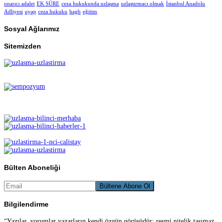
onarıcı adalet
EK SÜRE
ceza hukukunda uzlaşma
uzlaştırmacı olmak
İstanbul Anadolu
Adliyesi
uyap
ceza hukuku
hagb
eğitim
Sosyal Ağlarımız
Sitemizden
Bülten Aboneliği
Bilgilendirme
“Yazılar, yorumlar yazarların kendi özgün görüşüdür; resmi nitelik taşımaz.