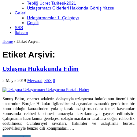
Tebliğ Ücret Tarifesi-2021
Uzlaştırmacı Giderleri Hakkında Görüş Yazısı
Galeri
Uzlaştırmacılar 1. Çalıştayı
Çeşitli
SSS
İletişim
Home
/
Etiket Arşivi:
Etiket Arşivi:
Uzlaşma Hukukunda Edim
2 Mayıs 2019
Mevzuat
,
SSS
0
Sunuş Edim, onarıcı adaletin dolaysıyla uzlaştırma hukukunun önemli bir
unsurudur. Borçlar Hukuku ilgilendirmesi açısından uzmanlık gerektiren bir
konu olduğu kanaatinden yola çıkarak uzlaştırmacılara temel kavramlar
konusunda rehberlik etmesi amacıyla hazırlanmaya gayret edilmiştir.
Çalışmanın hazırlanma gerekçesi uzlaştırmacıların taraflara doğru rehberlik
edebilmesi; Cumhuriyet savcıları, hâkimler ve uzlaştırma bürosu
görevlileriyle benzer dili konuşmaları, …