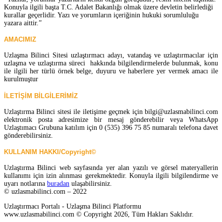
Konuyla ilgili başta T.C. Adalet Bakanlığı olmak üzere devletin belirlediği
kurallar geçerlidir. Yazı ve yorumların içeriğinin hukuki sorumluluğu
yazara aittir.”
AMACIMIZ
Uzlaşma Bilinci Sitesi uzlaştırmacı adayı, vatandaş ve uzlaştırmacılar için
uzlaşma ve uzlaştırma süreci hakkında bilgilendirmelerde bulunmak, konu
ile ilgili her türlü örnek belge, duyuru ve haberlere yer vermek amacı ile
kurulmuştur
İLETİŞİM BİLGİLERİMİZ
Uzlaştırma Bilinci sitesi ile iletişime geçmek için bilgi@uzlasmabilinci.com
elektronik posta adresimize bir mesaj gönderebilir veya WhatsApp
Uzlaştımacı Grubuna katılım için 0 (535) 396 75 85 numaralı telefona davet
gönderebilirsiniz.
KULLANIM HAKKI/Copyright©
Uzlaştırma Bilinci web sayfasında yer alan yazılı ve görsel materyallerin
kullanımı için izin alınması gerekmektedir. Konuyla ilgili bilgilendirme ve
uyarı notlarına
buradan
ulaşabilirsiniz.
© uzlasmabilinci.com – 2022
Uzlaştırmacı Portalı - Uzlaşma Bilinci Platformu
www.uzlasmabilinci.com © Copyright 2026, Tüm Hakları Saklıdır.