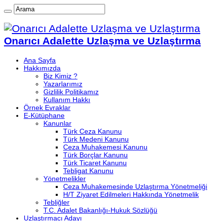
Onarıcı Adalette Uzlaşma ve Uzlaştırma
Ana Sayfa
Hakkımızda
Biz Kimiz ?
Yazarlarımız
Gizlilik Politikamız
Kullanım Hakkı
Örnek Evraklar
E-Kütüphane
Kanunlar
Türk Ceza Kanunu
Türk Medeni Kanunu
Ceza Muhakemesi Kanunu
Türk Borçlar Kanunu
Türk Ticaret Kanunu
Tebligat Kanunu
Yönetmelikler
Ceza Muhakemesinde Uzlaştırma Yönetmeliği
H/T Ziyaret Edilmeleri Hakkında Yönetmelik
Tebliğler
T.C. Adalet Bakanlığı-Hukuk Sözlüğü
Uzlaştırmacı Adayı