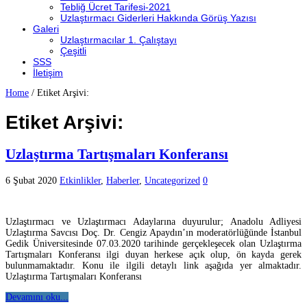
Tebliğ Ücret Tarifesi-2021
Uzlaştırmacı Giderleri Hakkında Görüş Yazısı
Galeri
Uzlaştırmacılar 1. Çalıştayı
Çeşitli
SSS
İletişim
Home
/
Etiket Arşivi:
Etiket Arşivi:
Uzlaştırma Tartışmaları Konferansı
6 Şubat 2020
Etkinlikler
,
Haberler
,
Uncategorized
0
Uzlaştırmacı ve Uzlaştırmacı Adaylarına duyurulur; Anadolu Adliyesi
Uzlaştırma Savcısı Doç. Dr. Cengiz Apaydın’ın moderatörlüğünde İstanbul
Gedik Üniversitesinde 07.03.2020 tarihinde gerçekleşecek olan Uzlaştırma
Tartışmaları Konferansı ilgi duyan herkese açık olup, ön kayda gerek
bulunmamaktadır. Konu ile ilgili detaylı link aşağıda yer almaktadır.
Uzlaştırma Tartışmaları Konferansı
Devamını oku...