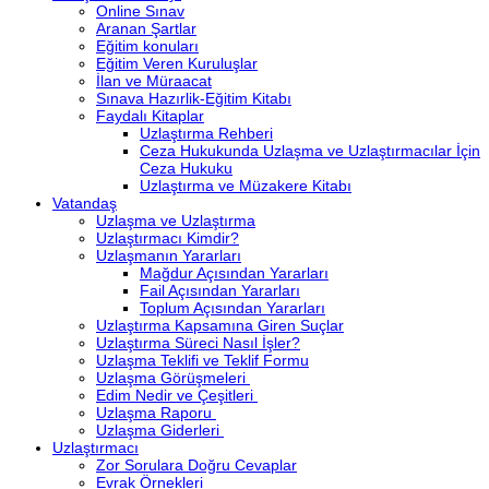
Online Sınav
Aranan Şartlar
Eğitim konuları
Eğitim Veren Kuruluşlar
İlan ve Müraacat
Sınava Hazırlik-Eğitim Kitabı
Faydalı Kitaplar
Uzlaştırma Rehberi
Ceza Hukukunda Uzlaşma ve Uzlaştırmacılar İçin
Ceza Hukuku
Uzlaştırma ve Müzakere Kitabı
Vatandaş
Uzlaşma ve Uzlaştırma
Uzlaştırmacı Kimdir?
Uzlaşmanın Yararları
Mağdur Açısından Yararları
Fail Açısından Yararları
Toplum Açısından Yararları
Uzlaştırma Kapsamına Giren Suçlar
Uzlaştırma Süreci Nasıl İşler?
Uzlaşma Teklifi ve Teklif Formu
Uzlaşma Görüşmeleri
Edim Nedir ve Çeşitleri
Uzlaşma Raporu
Uzlaşma Giderleri
Uzlaştırmacı
Zor Sorulara Doğru Cevaplar
Evrak Örnekleri