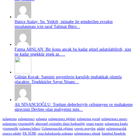
Hatice Atalay: Sn. Yetkili, istinabe ile gönderilen evrağın
imzalanması için taraf Talimat Büro...
Fatma ARSLAN: Bir konu ancak bu kadar güzel anlatılabilirdi, size
ne kadar teşekkür etsek az.....
Gülsün Koçak: Samimi gayretlerin karşılığı muhakkak olumlu
olacaktır. Teşekkürler Sayın Nişanc...
Ali NİŞANCIOĞLU: Toplum değerleriyle çelişmeyen ve muhakeme
sürecinin Devlete olan maliyetini min...
uzlaştırma
uzlaştırmacı
uzlaşma
uzlaştırmacı eğitimi
uzlaştırma portal
uzlaştırmacı sınavı
uzlaştırma yönetmeliği
alternatif çözümler daire başkanlığı
resmi gazete
uzlaştırma kitabı
yönetmelik
uzlaşma bilinci
Uzlaştırmacılık eğitimi
cengiz apaydın
adalet
uzlaştırmacılık
onarıcı adalet
EK SÜRE
ceza hukukunda uzlaşma
uzlaştırmacı olmak
İstanbul Anadolu