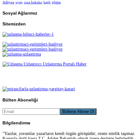
Adliyesi
uyap
ceza hukuku
hagb
eğitim
Sosyal Ağlarımız
Sitemizden
Bülten Aboneliği
Bilgilendirme
“Yazılar, yorumlar yazarların kendi özgün görüşüdür; resmi nitelik taşımaz.
Konuyla ilgili başta T.C. Adalet Bakanlığı olmak üzere devletin belirlediği