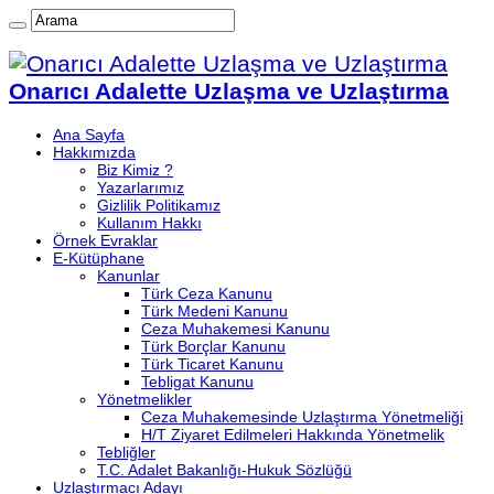
Onarıcı Adalette Uzlaşma ve Uzlaştırma
Ana Sayfa
Hakkımızda
Biz Kimiz ?
Yazarlarımız
Gizlilik Politikamız
Kullanım Hakkı
Örnek Evraklar
E-Kütüphane
Kanunlar
Türk Ceza Kanunu
Türk Medeni Kanunu
Ceza Muhakemesi Kanunu
Türk Borçlar Kanunu
Türk Ticaret Kanunu
Tebligat Kanunu
Yönetmelikler
Ceza Muhakemesinde Uzlaştırma Yönetmeliği
H/T Ziyaret Edilmeleri Hakkında Yönetmelik
Tebliğler
T.C. Adalet Bakanlığı-Hukuk Sözlüğü
Uzlaştırmacı Adayı