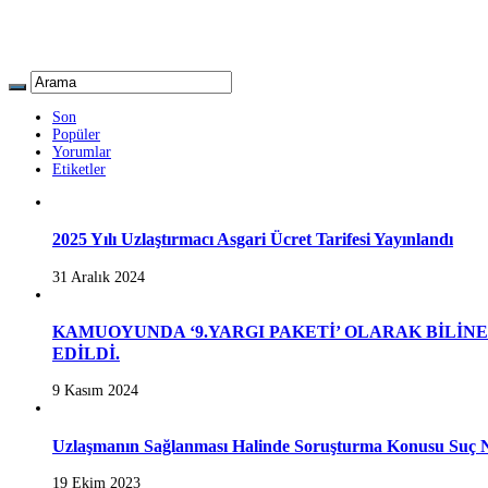
Son
Popüler
Yorumlar
Etiketler
2025 Yılı Uzlaştırmacı Asgari Ücret Tarifesi Yayınlandı
31 Aralık 2024
KAMUOYUNDA ‘9.YARGI PAKETİ’ OLARAK BİLİN
EDİLDİ.
9 Kasım 2024
Uzlaşmanın Sağlanması Halinde Soruşturma Konusu Suç N
19 Ekim 2023