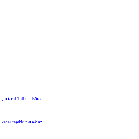
için taraf Talimat Büro...
kadar teşekkür etsek az.....