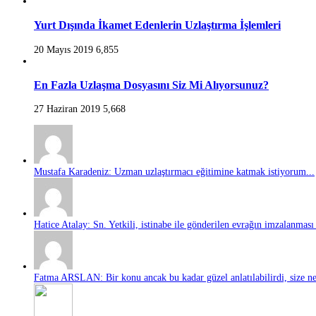
Yurt Dışında İkamet Edenlerin Uzlaştırma İşlemleri
20 Mayıs 2019
6,855
En Fazla Uzlaşma Dosyasını Siz Mi Alıyorsunuz?
27 Haziran 2019
5,668
Mustafa Karadeniz: Uzman uzlaştırmacı eğitimine katmak istiyorum...
Hatice Atalay: Sn. Yetkili, istinabe ile gönderilen evrağın imzalanması 
Fatma ARSLAN: Bir konu ancak bu kadar güzel anlatılabilirdi, size ne 