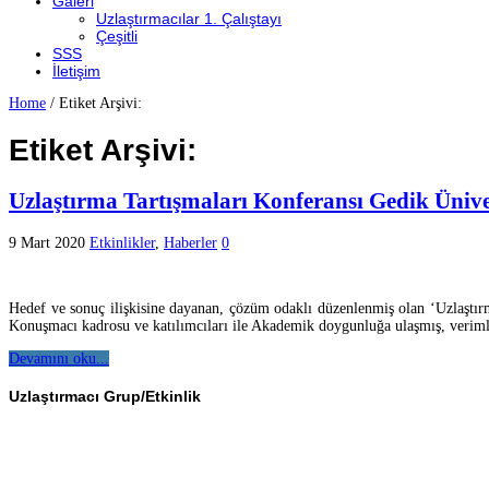
Galeri
Uzlaştırmacılar 1. Çalıştayı
Çeşitli
SSS
İletişim
Home
/
Etiket Arşivi:
Etiket Arşivi:
Uzlaştırma Tartışmaları Konferansı Gedik Üniver
9 Mart 2020
Etkinlikler
,
Haberler
0
Hedef ve sonuç ilişkisine dayanan, çözüm odaklı düzenlenmiş olan ‘Uzlaştırma
Konuşmacı kadrosu ve katılımcıları ile Akademik doygunluğa ulaşmış, verimli
Devamını oku...
Uzlaştırmacı Grup/Etkinlik