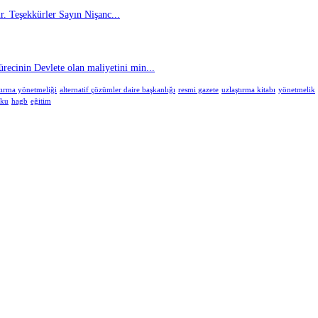
. Teşekkürler Sayın Nişanc...
cinin Devlete olan maliyetini min...
tırma yönetmeliği
alternatif çözümler daire başkanlığı
resmi gazete
uzlaştırma kitabı
yönetmelik
uku
hagb
eğitim