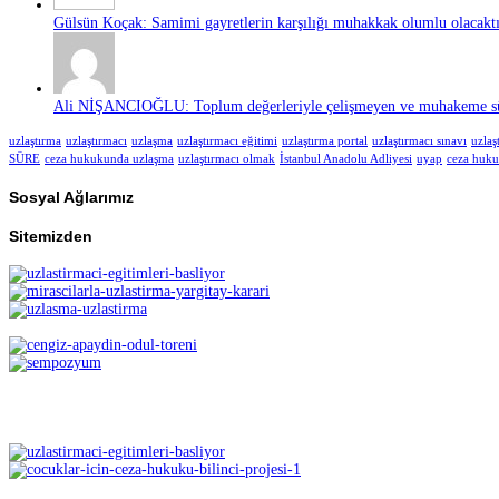
Gülsün Koçak: Samimi gayretlerin karşılığı muhakkak olumlu olacaktır
Ali NİŞANCIOĞLU: Toplum değerleriyle çelişmeyen ve muhakeme süre
uzlaştırma
uzlaştırmacı
uzlaşma
uzlaştırmacı eğitimi
uzlaştırma portal
uzlaştırmacı sınavı
uzlaş
SÜRE
ceza hukukunda uzlaşma
uzlaştırmacı olmak
İstanbul Anadolu Adliyesi
uyap
ceza huk
Sosyal Ağlarımız
Sitemizden