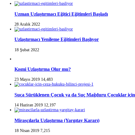
Uzman Uzlaştırmacı Eğitici Eğitimleri Başladı
28 Aralık 2022
Uzlaştırmacı Yenileme Eğitimleri Başlıyor
18 Şubat 2022
Kısmi Uzlaştırma Olur mu?
23 Mayıs 2019
14,483
Suça Sürüklenen Çocuk ya da Suç Mağduru Çocuklar için
14 Haziran 2019
12,197
Mirasçılarla Uzlaştırma (Yargıtay Kararı)
18 Nisan 2019
7,215