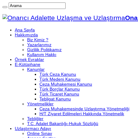
Onar
Ana Sayfa
Hakkımızda
Biz Kimiz ?
Yazarlarımız
Gizlilik Politikamız
Kullanım Hakkı
Örnek Evraklar
E-Kütüphane
Kanunlar
Türk Ceza Kanunu
Türk Medeni Kanunu
Ceza Muhakemesi Kanunu
Türk Borçlar Kanunu
Türk Ticaret Kanunu
Tebligat Kanunu
Yönetmelikler
Ceza Muhakemesinde Uzlaştırma Yönetmeliği
H/T Ziyaret Edilmeleri Hakkında Yönetmelik
Tebliğler
T.C. Adalet Bakanlığı-Hukuk Sözlüğü
Uzlaştırmacı Adayı
Online Sınav