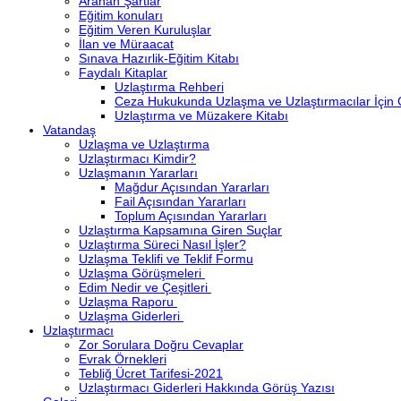
Aranan Şartlar
Eğitim konuları
Eğitim Veren Kuruluşlar
İlan ve Müraacat
Sınava Hazırlik-Eğitim Kitabı
Faydalı Kitaplar
Uzlaştırma Rehberi
Ceza Hukukunda Uzlaşma ve Uzlaştırmacılar İçin
Uzlaştırma ve Müzakere Kitabı
Vatandaş
Uzlaşma ve Uzlaştırma
Uzlaştırmacı Kimdir?
Uzlaşmanın Yararları
Mağdur Açısından Yararları
Fail Açısından Yararları
Toplum Açısından Yararları
Uzlaştırma Kapsamına Giren Suçlar
Uzlaştırma Süreci Nasıl İşler?
Uzlaşma Teklifi ve Teklif Formu
Uzlaşma Görüşmeleri
Edim Nedir ve Çeşitleri
Uzlaşma Raporu
Uzlaşma Giderleri
Uzlaştırmacı
Zor Sorulara Doğru Cevaplar
Evrak Örnekleri
Tebliğ Ücret Tarifesi-2021
Uzlaştırmacı Giderleri Hakkında Görüş Yazısı