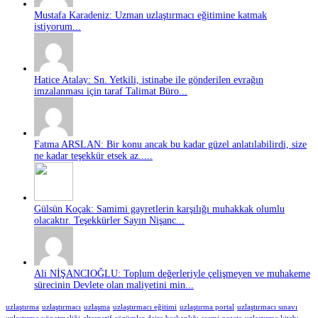
Mustafa Karadeniz: Uzman uzlaştırmacı eğitimine katmak
istiyorum...
Hatice Atalay: Sn. Yetkili, istinabe ile gönderilen evrağın
imzalanması için taraf Talimat Büro...
Fatma ARSLAN: Bir konu ancak bu kadar güzel anlatılabilirdi, size
ne kadar teşekkür etsek az.....
Gülsün Koçak: Samimi gayretlerin karşılığı muhakkak olumlu
olacaktır. Teşekkürler Sayın Nişanc...
Ali NİŞANCIOĞLU: Toplum değerleriyle çelişmeyen ve muhakeme
sürecinin Devlete olan maliyetini min...
uzlaştırma
uzlaştırmacı
uzlaşma
uzlaştırmacı eğitimi
uzlaştırma portal
uzlaştırmacı sınavı