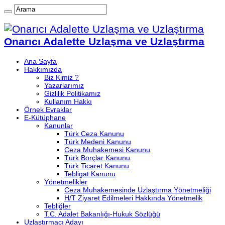
Onarıcı Adalette Uzlaşma ve Uzlaştırma
Ana Sayfa
Hakkımızda
Biz Kimiz ?
Yazarlarımız
Gizlilik Politikamız
Kullanım Hakkı
Örnek Evraklar
E-Kütüphane
Kanunlar
Türk Ceza Kanunu
Türk Medeni Kanunu
Ceza Muhakemesi Kanunu
Türk Borçlar Kanunu
Türk Ticaret Kanunu
Tebligat Kanunu
Yönetmelikler
Ceza Muhakemesinde Uzlaştırma Yönetmeliği
H/T Ziyaret Edilmeleri Hakkında Yönetmelik
Tebliğler
T.C. Adalet Bakanlığı-Hukuk Sözlüğü
Uzlaştırmacı Adayı