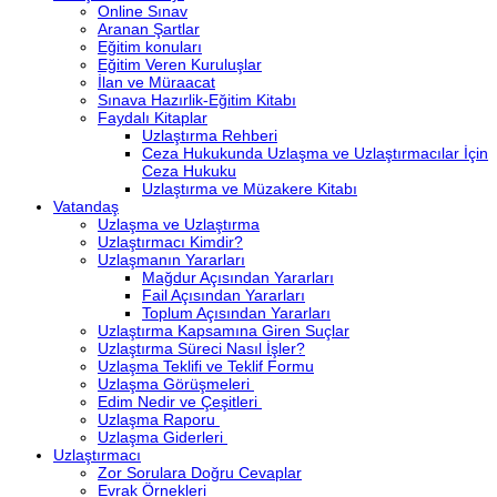
Online Sınav
Aranan Şartlar
Eğitim konuları
Eğitim Veren Kuruluşlar
İlan ve Müraacat
Sınava Hazırlik-Eğitim Kitabı
Faydalı Kitaplar
Uzlaştırma Rehberi
Ceza Hukukunda Uzlaşma ve Uzlaştırmacılar İçin
Ceza Hukuku
Uzlaştırma ve Müzakere Kitabı
Vatandaş
Uzlaşma ve Uzlaştırma
Uzlaştırmacı Kimdir?
Uzlaşmanın Yararları
Mağdur Açısından Yararları
Fail Açısından Yararları
Toplum Açısından Yararları
Uzlaştırma Kapsamına Giren Suçlar
Uzlaştırma Süreci Nasıl İşler?
Uzlaşma Teklifi ve Teklif Formu
Uzlaşma Görüşmeleri
Edim Nedir ve Çeşitleri
Uzlaşma Raporu
Uzlaşma Giderleri
Uzlaştırmacı
Zor Sorulara Doğru Cevaplar
Evrak Örnekleri