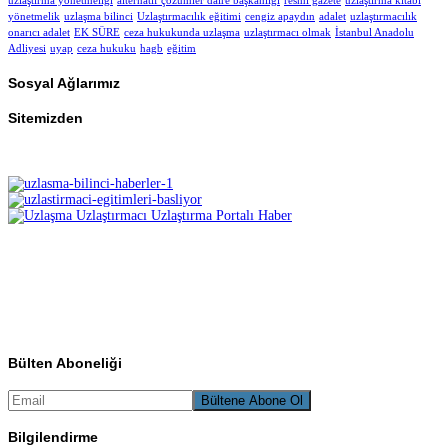
uzlaştırma yönetmeliği
alternatif çözümler daire başkanlığı
resmi gazete
uzlaştırma kitabı
yönetmelik
uzlaşma bilinci
Uzlaştırmacılık eğitimi
cengiz apaydın
adalet
uzlaştırmacılık
onarıcı adalet
EK SÜRE
ceza hukukunda uzlaşma
uzlaştırmacı olmak
İstanbul Anadolu
Adliyesi
uyap
ceza hukuku
hagb
eğitim
Sosyal Ağlarımız
Sitemizden
Bülten Aboneliği
Bilgilendirme