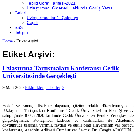
Tebliğ Ücret Tarifesi-2021
Uzlaştırmacı Giderleri Hakkında Görüş Yazısı
Galeri
Uzlaştırmacılar 1. Çalıştayı
Çeşitli
SSS
İletişim
Home
/
Etiket Arşivi:
Etiket Arşivi:
Uzlaştırma Tartışmaları Konferansı Gedik
Üniversitesinde Gerçekleşti
9 Mart 2020
Etkinlikler
,
Haberler
0
Hedef ve sonuç ilişkisine dayanan, çözüm odaklı düzenlenmiş olan
‘Uzlaştırma Tartışmaları Konferansı’ Gedik Üniversitesinin işbirliği ve ev
sahipliğinde 07.03.2020 tarihinde Gedik Üniversitesi Pendik Yerleşkesinde
gerçekleştirildi. Konuşmacı kadrosu ve katılımcıları ile Akademik
doygunluğa ulaşmış, verimli, faydalı ve etkili bilgi alışverişinin var olduğu
konferansta, Anadolu Adliyesi Cumhuriyet Savcısı Dr. Cengiz APAYDIN ,
…