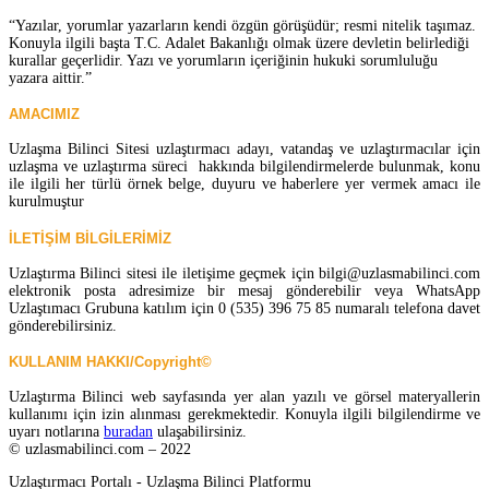
“Yazılar, yorumlar yazarların kendi özgün görüşüdür; resmi nitelik taşımaz.
Konuyla ilgili başta T.C. Adalet Bakanlığı olmak üzere devletin belirlediği
kurallar geçerlidir. Yazı ve yorumların içeriğinin hukuki sorumluluğu
yazara aittir.”
AMACIMIZ
Uzlaşma Bilinci Sitesi uzlaştırmacı adayı, vatandaş ve uzlaştırmacılar için
uzlaşma ve uzlaştırma süreci hakkında bilgilendirmelerde bulunmak, konu
ile ilgili her türlü örnek belge, duyuru ve haberlere yer vermek amacı ile
kurulmuştur
İLETİŞİM BİLGİLERİMİZ
Uzlaştırma Bilinci sitesi ile iletişime geçmek için bilgi@uzlasmabilinci.com
elektronik posta adresimize bir mesaj gönderebilir veya WhatsApp
Uzlaştımacı Grubuna katılım için 0 (535) 396 75 85 numaralı telefona davet
gönderebilirsiniz.
KULLANIM HAKKI/Copyright©
Uzlaştırma Bilinci web sayfasında yer alan yazılı ve görsel materyallerin
kullanımı için izin alınması gerekmektedir. Konuyla ilgili bilgilendirme ve
uyarı notlarına
buradan
ulaşabilirsiniz.
© uzlasmabilinci.com – 2022
Uzlaştırmacı Portalı - Uzlaşma Bilinci Platformu