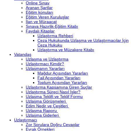
Online Sınav
Aranan Şartlar
Eğitim konuları
Eğitim Veren Kuruluşlar
İlan ve Müraacat
Sınava Hazırlik-Eğitim Kitabı
Faydalı Kitaplar
Uzlaştırma Rehberi
Ceza Hukukunda Uzlaşma ve Uzlaştırmacılar İçin
Ceza Hukuku
Uzlaştırma ve Müzakere Kitabı
Vatandaş
Uzlaşma ve Uzlaştırma
Uzlaştırmacı Kimdir?
Uzlaşmanın Yararları
Mağdur Açısından Yararları
Fail Açısından Yararları
Toplum Açısından Yararları
Uzlaştırma Kapsamına Giren Suçlar
Uzlaştırma Süreci Nasıl İşler?
Uzlaşma Teklifi ve Teklif Formu
Uzlaşma Görüşmeleri
Edim Nedir ve Çeşitleri
Uzlaşma Raporu
Uzlaşma Giderleri
Uzlaştırmacı
Zor Sorulara Doğru Cevaplar
Evrak Örnekleri