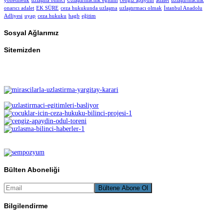
yönetmelik
uzlaşma bilinci
Uzlaştırmacılık eğitimi
cengiz apaydın
adalet
uzlaştırmacılık
onarıcı adalet
EK SÜRE
ceza hukukunda uzlaşma
uzlaştırmacı olmak
İstanbul Anadolu
Adliyesi
uyap
ceza hukuku
hagb
eğitim
Sosyal Ağlarımız
Sitemizden
Bülten Aboneliği
Bilgilendirme