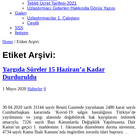
Tebliğ Ücret Tarifesi-2021
Uzlaştırmacı Giderleri Hakkında Görüş Yazısı
Galeri
Uzlaştırmacılar 1. Çalıştayı
Çeşitli
SSS
İletişim
Home
/
Etiket Arşivi:
Etiket Arşivi:
Yargıda Süreler 15 Haziran’a Kadar
Durduruldu
1 Mayıs 2020
Haberler
0
30.04.2020 tarih 31144 sayılı Resmi Gazetede yayınlanan 2480 karar sayılı
Cumhurbaşkanı kararında ‘Kovid-19 salgın hastalığının Türkiye’de
yayılmasını ve yargı alanında doğabilecek hak kayıplarını önlemek
amacıyla, 7226 sayılı Bazı Kanunlarda Değişiklik Yapılmasına Dair
Kanun’un geçici 1. maddesinin 1. fıkrasında düzenlenen durma süresinin,
4734 sayılı Kamu İhale Kanunu’nda öngörülen zorunlu idari başvuru …