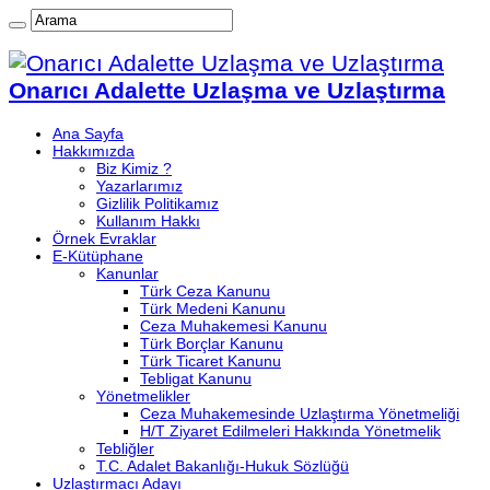
Onarıcı Adalette Uzlaşma ve Uzlaştırma
Ana Sayfa
Hakkımızda
Biz Kimiz ?
Yazarlarımız
Gizlilik Politikamız
Kullanım Hakkı
Örnek Evraklar
E-Kütüphane
Kanunlar
Türk Ceza Kanunu
Türk Medeni Kanunu
Ceza Muhakemesi Kanunu
Türk Borçlar Kanunu
Türk Ticaret Kanunu
Tebligat Kanunu
Yönetmelikler
Ceza Muhakemesinde Uzlaştırma Yönetmeliği
H/T Ziyaret Edilmeleri Hakkında Yönetmelik
Tebliğler
T.C. Adalet Bakanlığı-Hukuk Sözlüğü
Uzlaştırmacı Adayı