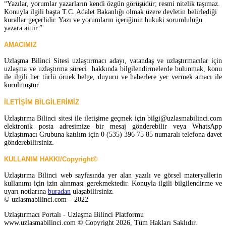
“Yazılar, yorumlar yazarların kendi özgün görüşüdür; resmi nitelik taşımaz.
Konuyla ilgili başta T.C. Adalet Bakanlığı olmak üzere devletin belirlediği
kurallar geçerlidir. Yazı ve yorumların içeriğinin hukuki sorumluluğu
yazara aittir.”
AMACIMIZ
Uzlaşma Bilinci Sitesi uzlaştırmacı adayı, vatandaş ve uzlaştırmacılar için
uzlaşma ve uzlaştırma süreci hakkında bilgilendirmelerde bulunmak, konu
ile ilgili her türlü örnek belge, duyuru ve haberlere yer vermek amacı ile
kurulmuştur
İLETİŞİM BİLGİLERİMİZ
Uzlaştırma Bilinci sitesi ile iletişime geçmek için bilgi@uzlasmabilinci.com
elektronik posta adresimize bir mesaj gönderebilir veya WhatsApp
Uzlaştımacı Grubuna katılım için 0 (535) 396 75 85 numaralı telefona davet
gönderebilirsiniz.
KULLANIM HAKKI/Copyright©
Uzlaştırma Bilinci web sayfasında yer alan yazılı ve görsel materyallerin
kullanımı için izin alınması gerekmektedir. Konuyla ilgili bilgilendirme ve
uyarı notlarına
buradan
ulaşabilirsiniz.
© uzlasmabilinci.com – 2022
Uzlaştırmacı Portalı - Uzlaşma Bilinci Platformu
www.uzlasmabilinci.com © Copyright 2026, Tüm Hakları Saklıdır.