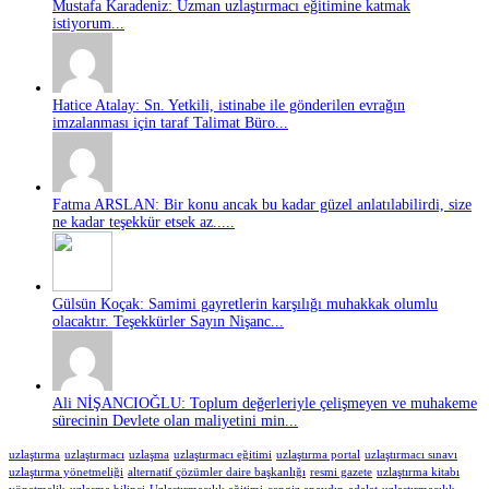
Mustafa Karadeniz: Uzman uzlaştırmacı eğitimine katmak
istiyorum...
Hatice Atalay: Sn. Yetkili, istinabe ile gönderilen evrağın
imzalanması için taraf Talimat Büro...
Fatma ARSLAN: Bir konu ancak bu kadar güzel anlatılabilirdi, size
ne kadar teşekkür etsek az.....
Gülsün Koçak: Samimi gayretlerin karşılığı muhakkak olumlu
olacaktır. Teşekkürler Sayın Nişanc...
Ali NİŞANCIOĞLU: Toplum değerleriyle çelişmeyen ve muhakeme
sürecinin Devlete olan maliyetini min...
uzlaştırma
uzlaştırmacı
uzlaşma
uzlaştırmacı eğitimi
uzlaştırma portal
uzlaştırmacı sınavı
uzlaştırma yönetmeliği
alternatif çözümler daire başkanlığı
resmi gazete
uzlaştırma kitabı