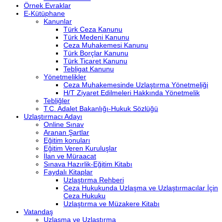
Örnek Evraklar
E-Kütüphane
Kanunlar
Türk Ceza Kanunu
Türk Medeni Kanunu
Ceza Muhakemesi Kanunu
Türk Borçlar Kanunu
Türk Ticaret Kanunu
Tebligat Kanunu
Yönetmelikler
Ceza Muhakemesinde Uzlaştırma Yönetmeliği
H/T Ziyaret Edilmeleri Hakkında Yönetmelik
Tebliğler
T.C. Adalet Bakanlığı-Hukuk Sözlüğü
Uzlaştırmacı Adayı
Online Sınav
Aranan Şartlar
Eğitim konuları
Eğitim Veren Kuruluşlar
İlan ve Müraacat
Sınava Hazırlik-Eğitim Kitabı
Faydalı Kitaplar
Uzlaştırma Rehberi
Ceza Hukukunda Uzlaşma ve Uzlaştırmacılar İçin
Ceza Hukuku
Uzlaştırma ve Müzakere Kitabı
Vatandaş
Uzlaşma ve Uzlaştırma