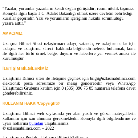
“Yazılar, yorumlar yazarların kendi özgün görüşüdür; resmi nitelik taşımaz.
Konuyla ilgili başta T.C. Adalet Bakanlığı olmak üzere devletin belirlediği
kurallar geçerlidir. Yazı ve yorumların içeriğinin hukuki sorumluluğu
yazara aittir.”
AMACIMIZ
Uzlaşma Bilinci Sitesi uzlaştırmacı adayı, vatandaş ve uzlaştırmacılar için
uzlaşma ve uzlaştırma süreci hakkında bilgilendirmelerde bulunmak, konu
ile ilgili her türlü örnek belge, duyuru ve haberlere yer vermek amacı ile
kurulmuştur
İLETİŞİM BİLGİLERİMİZ
Uzlaştırma Bilinci sitesi ile iletişime geçmek için bilgi@uzlasmabilinci.com
elektronik posta adresimize bir mesaj gönderebilir veya WhatsApp
Uzlaştımacı Grubuna katılım için 0 (535) 396 75 85 numaralı telefona davet
gönderebilirsiniz.
KULLANIM HAKKI/Copyright©
Uzlaştırma Bilinci web sayfasında yer alan yazılı ve görsel materyallerin
kullanımı için izin alınması gerekmektedir. Konuyla ilgili bilgilendirme ve
uyarı notlarına
buradan
ulaşabilirsiniz.
© uzlasmabilinci.com – 2022
Uzlaştırmacı Portalı - Uzlaşma Bilinci Platformu