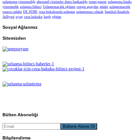
uzlaştırma yönetmeliği
alternatif çözümler daire başkanlığı
resmi gazete
uzlaştırma kitabı
yönetmelik
uzlaşma bilinci
Uzlaştırmacılık eğitimi
cengiz apaydın
adalet
uzlaştırmacılık
onarıcı adalet
EK SÜRE
ceza hukukunda uzlaşma
uzlaştırmacı olmak
İstanbul Anadolu
Adliyesi
uyap
ceza hukuku
hagb
eğitim
Sosyal Ağlarımız
Sitemizden
Bülten Aboneliği
Bilgilendirme