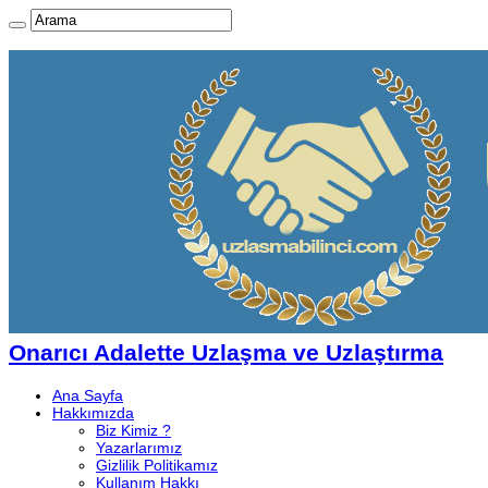
Onarıcı Adalette Uzlaşma ve Uzlaştırma
Ana Sayfa
Hakkımızda
Biz Kimiz ?
Yazarlarımız
Gizlilik Politikamız
Kullanım Hakkı