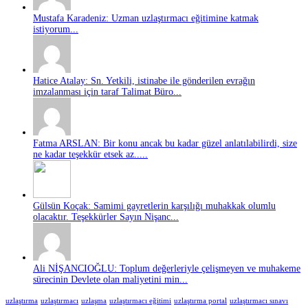
Mustafa Karadeniz: Uzman uzlaştırmacı eğitimine katmak
istiyorum...
Hatice Atalay: Sn. Yetkili, istinabe ile gönderilen evrağın
imzalanması için taraf Talimat Büro...
Fatma ARSLAN: Bir konu ancak bu kadar güzel anlatılabilirdi, size
ne kadar teşekkür etsek az.....
Gülsün Koçak: Samimi gayretlerin karşılığı muhakkak olumlu
olacaktır. Teşekkürler Sayın Nişanc...
Ali NİŞANCIOĞLU: Toplum değerleriyle çelişmeyen ve muhakeme
sürecinin Devlete olan maliyetini min...
uzlaştırma
uzlaştırmacı
uzlaşma
uzlaştırmacı eğitimi
uzlaştırma portal
uzlaştırmacı sınavı