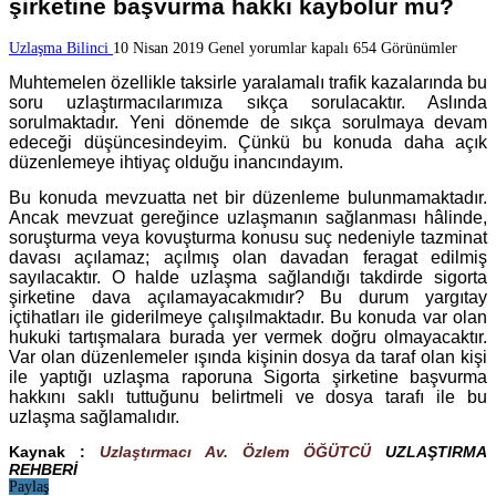
şirketine başvurma hakkı kaybolur mu?
Uzlaşma
Uzlaşma Bilinci
10 Nisan 2019
Genel
yorumlar kapalı
654 Görünümler
sağlandığı
Muhtemelen özellikle taksirle yaralamalı trafik kazalarında bu
takdirde
sigorta
soru uzlaştırmacılarımıza sıkça sorulacaktır. Aslında
şirketine
sorulmaktadır. Yeni dönemde de sıkça sorulmaya devam
başvurma
edeceği düşüncesindeyim. Çünkü bu konuda daha açık
hakkı
düzenlemeye ihtiyaç olduğu inancındayım.
kaybolur
mu?
Bu konuda mevzuatta net bir düzenleme bulunmamaktadır.
için
Ancak mevzuat gereğince uzlaşmanın sağlanması hâlinde,
soruşturma veya kovuşturma konusu suç nedeniyle tazminat
davası açılamaz; açılmış olan davadan feragat edilmiş
sayılacaktır. O halde uzlaşma sağlandığı takdirde sigorta
şirketine dava açılamayacakmıdır? Bu durum yargıtay
içtihatları ile giderilmeye çalışılmaktadır. Bu konuda var olan
hukuki tartışmalara burada yer vermek doğru olmayacaktır.
Var olan düzenlemeler ışında kişinin dosya da taraf olan kişi
ile yaptığı uzlaşma raporuna Sigorta şirketine başvurma
hakkını saklı tuttuğunu belirtmeli ve dosya tarafı ile bu
uzlaşma sağlamalıdır.
Kaynak :
Uzlaştırmacı Av. Özlem ÖĞÜTCÜ
UZLAŞTIRMA
REHBERİ
Paylaş