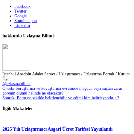
Facebook
Twitter
Google +
Stumbleupon
LinkedIn
hakkında Uzlaşma Bilinci
İstanbul Anadolu Adalet Sarayı / Uzlaştırmacı / Uzlaştırma Portalı / Kurucu
Üye
@uzlasmabilinci
Önceki
Soruşturma ve kovuşturma evresinde mağdur veya suçtan zarar
görenin ölümü halinde ne olacaktır?
Sonraki
Edim ne şekilde belirlenebilir ve edimi kim belirleyecektir ?
İlgili Makaleler
2025 Yılı Uzlaştırmacı Asgari Ücret Tarifesi Yayınlandı