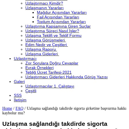
Uzlaştırmacı Kimdir?
Uzlaşmanın Yararları
Mağdur Açısından Yararları
Fail Açısından Yararları
Toplum Açısından Yararları
Uzlaştırma Kapsamına Giren Suçlar
Uzlaştırma Süreci Nasıl İşler?
Uzlaşma Teklifi ve Teklif Formu
Uzlaşma Görüşmeleri
Edim Nedir ve Çeşitleri
Uzlaşma Raporu
Uzlaşma Giderleri
Uzlaştırmacı
Zor Sorulara Doğru Cevaplar
Evrak Örnekleri
Tebliğ Ücret Tarifesi-2021
Uzlaştırmacı Giderleri Hakkında Görüş Yazısı
Galeri
Uzlaştırmacılar 1. Çalıştayı
Çeşitli
SSS
İletişim
Home
/
FAQ
/
Uzlaşma sağlandığı takdirde sigorta şirketine başvurma hakkı
kaybolur mu?
Uzlaşma sağlandığı takdirde sigorta