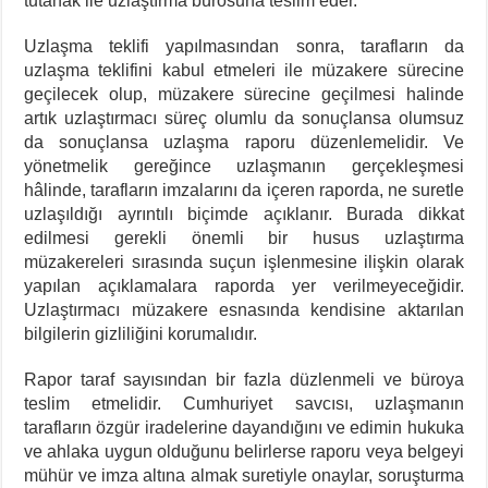
tutanak ile uzlaştırma bürosuna teslim eder.
Uzlaşma teklifi yapılmasından sonra, tarafların da
uzlaşma teklifini kabul etmeleri ile müzakere sürecine
geçilecek olup, müzakere sürecine geçilmesi halinde
artık uzlaştırmacı süreç olumlu da sonuçlansa olumsuz
da sonuçlansa uzlaşma raporu düzenlemelidir. Ve
yönetmelik gereğince uzlaşmanın gerçekleşmesi
hâlinde, tarafların imzalarını da içeren raporda, ne suretle
uzlaşıldığı ayrıntılı biçimde açıklanır. Burada dikkat
edilmesi gerekli önemli bir husus uzlaştırma
müzakereleri sırasında suçun işlenmesine ilişkin olarak
yapılan açıklamalara raporda yer verilmeyeceğidir.
Uzlaştırmacı müzakere esnasında kendisine aktarılan
bilgilerin gizliliğini korumalıdır.
Rapor taraf sayısından bir fazla düzlenmeli ve büroya
teslim etmelidir. Cumhuriyet savcısı, uzlaşmanın
tarafların özgür iradelerine dayandığını ve edimin hukuka
ve ahlaka uygun olduğunu belirlerse raporu veya belgeyi
mühür ve imza altına almak suretiyle onaylar, soruşturma