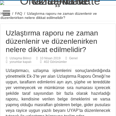
Home
/
FAQ
/
Uzlaştırma raporu ne zaman düzenlenir ve
düzenlenirken nelere dikkat edilmelidir?
Uzlaştırma raporu ne zaman
düzenlenir ve düzenlenirken
nelere dikkat edilmelidir?
Uzlaşma Bilinci
10 Nisan 2019
Genel
Uzlaştırma
yorumlar kapalı
402 Görünümler
raporu
ne
Uzlaştırmacı, uzlaşma işlemlerini sonuçlandırdığında
zaman
yönetmelik Ek-3’te yer alan Uzlaştırma Raporu Örneği’ne
düzenlenir
ve
uygun, tarafların edimlerini ayrı ayrı, şüphe ve tereddüte
düzenlenirken
nelere
yer vermeyecek ve mümkünse sıra numarası içerecek
dikkat
şekilde taraf sayısından bir fazla olarak hazırladığı
edilmelidir?
için
raporu, kendisine verilen belge örneklerini ve varsa
yapmış olduğu masrafları gösteren belge, gider pusulası
veya rayice uygun yazılı beyanı UYAP’ta düzenlenecek