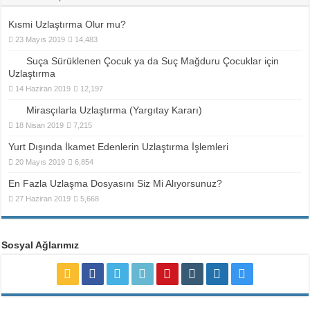
Kısmi Uzlaştırma Olur mu?
23 Mayıs 2019
14,483
Suça Sürüklenen Çocuk ya da Suç Mağduru Çocuklar için
Uzlaştırma
14 Haziran 2019
12,197
Mirasçılarla Uzlaştırma (Yargıtay Kararı)
18 Nisan 2019
7,215
Yurt Dışında İkamet Edenlerin Uzlaştırma İşlemleri
20 Mayıs 2019
6,854
En Fazla Uzlaşma Dosyasını Siz Mi Alıyorsunuz?
27 Haziran 2019
5,668
Sosyal Ağlarımız