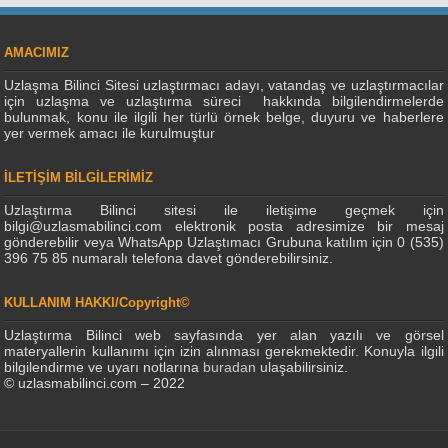
AMACIMIZ
Uzlaşma Bilinci Sitesi uzlaştırmacı adayı, vatandaş ve uzlaştırmacılar
için uzlaşma ve uzlaştırma süreci hakkında bilgilendirmelerde
bulunmak, konu ile ilgili her türlü örnek belge, duyuru ve haberlere
yer vermek amacı ile kurulmuştur
İLETİŞİM BİLGİLERİMİZ
Uzlaştırma Bilinci sitesi ile iletişime geçmek için
bilgi@uzlasmabilinci.com elektronik posta adresimize bir mesaj
gönderebilir veya WhatsApp Uzlaştımacı Grubuna katılım için 0 (535)
396 75 85 numaralı telefona davet gönderebilirsiniz.
KULLANIM HAKKI/Copyright©
Uzlaştırma Bilinci web sayfasında yer alan yazılı ve görsel
materyallerin kullanımı için izin alınması gerekmektedir. Konuyla ilgili
bilgilendirme ve uyarı notlarına
buradan
ulaşabilirsiniz.
© uzlasmabilinci.com – 2022