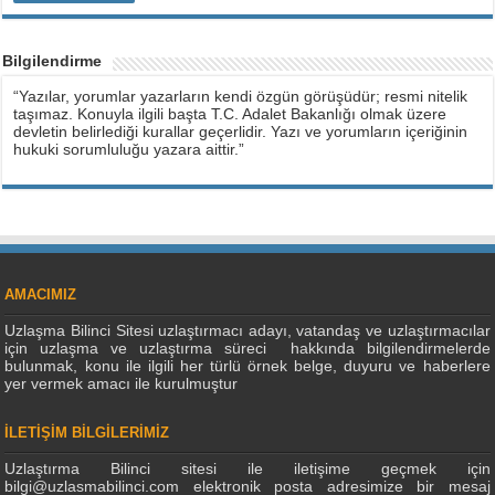
Bilgilendirme
“Yazılar, yorumlar yazarların kendi özgün görüşüdür; resmi nitelik
taşımaz. Konuyla ilgili başta T.C. Adalet Bakanlığı olmak üzere
devletin belirlediği kurallar geçerlidir. Yazı ve yorumların içeriğinin
hukuki sorumluluğu yazara aittir.”
AMACIMIZ
Uzlaşma Bilinci Sitesi uzlaştırmacı adayı, vatandaş ve uzlaştırmacılar
için uzlaşma ve uzlaştırma süreci hakkında bilgilendirmelerde
bulunmak, konu ile ilgili her türlü örnek belge, duyuru ve haberlere
yer vermek amacı ile kurulmuştur
İLETİŞİM BİLGİLERİMİZ
Uzlaştırma Bilinci sitesi ile iletişime geçmek için
bilgi@uzlasmabilinci.com elektronik posta adresimize bir mesaj