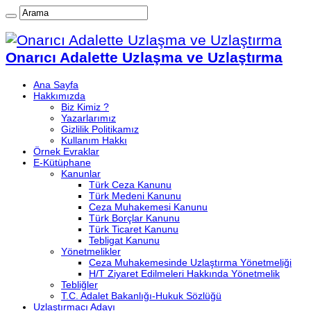
Onarıcı Adalette Uzlaşma ve Uzlaştırma
Ana Sayfa
Hakkımızda
Biz Kimiz ?
Yazarlarımız
Gizlilik Politikamız
Kullanım Hakkı
Örnek Evraklar
E-Kütüphane
Kanunlar
Türk Ceza Kanunu
Türk Medeni Kanunu
Ceza Muhakemesi Kanunu
Türk Borçlar Kanunu
Türk Ticaret Kanunu
Tebligat Kanunu
Yönetmelikler
Ceza Muhakemesinde Uzlaştırma Yönetmeliği
H/T Ziyaret Edilmeleri Hakkında Yönetmelik
Tebliğler
T.C. Adalet Bakanlığı-Hukuk Sözlüğü
Uzlaştırmacı Adayı