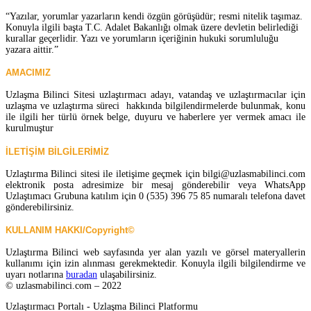
“Yazılar, yorumlar yazarların kendi özgün görüşüdür; resmi nitelik taşımaz.
Konuyla ilgili başta T.C. Adalet Bakanlığı olmak üzere devletin belirlediği
kurallar geçerlidir. Yazı ve yorumların içeriğinin hukuki sorumluluğu
yazara aittir.”
AMACIMIZ
Uzlaşma Bilinci Sitesi uzlaştırmacı adayı, vatandaş ve uzlaştırmacılar için
uzlaşma ve uzlaştırma süreci hakkında bilgilendirmelerde bulunmak, konu
ile ilgili her türlü örnek belge, duyuru ve haberlere yer vermek amacı ile
kurulmuştur
İLETİŞİM BİLGİLERİMİZ
Uzlaştırma Bilinci sitesi ile iletişime geçmek için bilgi@uzlasmabilinci.com
elektronik posta adresimize bir mesaj gönderebilir veya WhatsApp
Uzlaştımacı Grubuna katılım için 0 (535) 396 75 85 numaralı telefona davet
gönderebilirsiniz.
KULLANIM HAKKI/Copyright©
Uzlaştırma Bilinci web sayfasında yer alan yazılı ve görsel materyallerin
kullanımı için izin alınması gerekmektedir. Konuyla ilgili bilgilendirme ve
uyarı notlarına
buradan
ulaşabilirsiniz.
© uzlasmabilinci.com – 2022
Uzlaştırmacı Portalı - Uzlaşma Bilinci Platformu