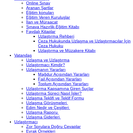
Online Sınav
Aranan Şartlar
Eğitim konuları
Eğitim Veren Kuruluşlar
İlan ve Müraacat
Sınava Hazırlik-Eğitim Kitabı
Faydalı Kitaplar
Uzlaştırma Rehberi
Ceza Hukukunda Uzlaşma ve Uzlaştırmacılar İçin
Ceza Hukuku
Uzlaştırma ve Müzakere Kitabı
Vatandaş
Uzlaşma ve Uzlaştırma
Uzlaştırmacı Kimdir?
Uzlaşmanın Yararları
Mağdur Açısından Yararları
Fail Açısından Yararları
Toplum Açısından Yararları
Uzlaştırma Kapsamına Giren Suçlar
Uzlaştırma Süreci Nasıl İşler?
Uzlaşma Teklifi ve Teklif Formu
Uzlaşma Görüşmeleri
Edim Nedir ve Çeşitleri
Uzlaşma Raporu
Uzlaşma Giderleri
Uzlaştırmacı
Zor Sorulara Doğru Cevaplar
Evrak Örnekleri