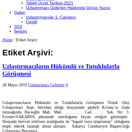
Tebliğ Ücret Tarifesi-2021
Uzlaştırmacı Giderleri Hakkında Görüş Yazısı
Galeri
Uzlaştırmacılar 1. Çalıştayı
Çeşitli
SSS
İletişim
Home
/
Etiket Arşivi:
Etiket Arşivi:
Uzlaştırmacıların Hükümlü ve Tutuklularla
Görüşmesi
28 Mayıs 2019
Uzlaştırmacı Gelişimi
0
Uzlaştırmacıların Hükümlü ve Tutuklularla Görüşmesi Örnek Olay
Uzlaştırmacı Ayşe, bürodan aldığı dosyasında şüpheli Kıvanç’ın ifade
tutanağında Hacıoğlu Mah. Mah. ………… Cad. …… Sok. No: 3
Erenler/SAKARYA adresinde oturduğunu beyan ettiğini görmüştür.
Dosyada mevcut telefonu aradığında da “kapalı veya ulaşılamaz” olduğunu
tespit ederek tutanak altına almıştır. Sakarya Cumhuriyet Başsavcılığı
Uzlaştırma Bürosuna …