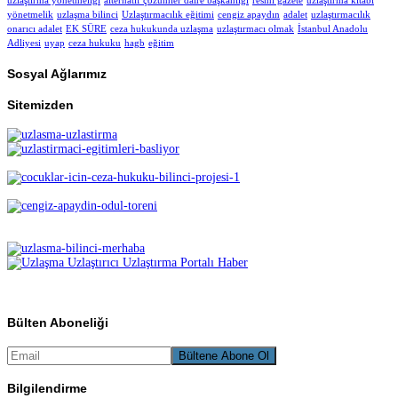
uzlaştırma yönetmeliği
alternatif çözümler daire başkanlığı
resmi gazete
uzlaştırma kitabı
yönetmelik
uzlaşma bilinci
Uzlaştırmacılık eğitimi
cengiz apaydın
adalet
uzlaştırmacılık
onarıcı adalet
EK SÜRE
ceza hukukunda uzlaşma
uzlaştırmacı olmak
İstanbul Anadolu
Adliyesi
uyap
ceza hukuku
hagb
eğitim
Sosyal Ağlarımız
Sitemizden
Bülten Aboneliği
Bilgilendirme