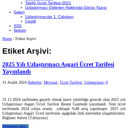
Tebliğ Ücret Tarifesi-2021
Uzlaştırmacı Giderleri Hakkında Görüş Yazısı
Galeri
Uzlaştırmacılar 1. Çalıştayı
Çeşitli
SSS
İletişim
Home
/
Etiket Arşivi:
Etiket Arşivi:
2025 Yılı Uzlaştırmacı Asgari Ücret Tarifesi
Yayınlandı
31 Aralık 2024
Haberler
,
Mevzuat
,
Ücret Tarifesi
,
Uzlaştırmacı
0
31.12.2024 tarihinden geçerli olmak üzere yürürlüğe girecek olan 2025 yılı
Uzlaştırmacı Asgari Ücret Tarifesi Resmi Gazetede yayınlandı. Yeni ücret
tarifesinde 2024 yılına oranla yaklaşık %48 artış yapılmıştır. 2025 yılı
Uzlaştırmacı Asgari Ücret tarifesine aşağıdaki link üzerinden ulaşabilirsiniz.
Bağlantı Adresi (Tıklayınız)
Devamını oku...