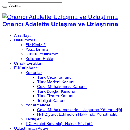
Onarıcı Adalette Uzlaşma ve Uzlaştırma
Ana Sayfa
Hakkımızda
Biz Kimiz ?
Yazarlarımız
Gizlilik Politikamız
Kullanım Hakkı
Örnek Evraklar
E-Kütüphane
Kanunlar
Türk Ceza Kanunu
Türk Medeni Kanunu
Ceza Muhakemesi Kanunu
Türk Borçlar Kanunu
Türk Ticaret Kanunu
Tebligat Kanunu
Yönetmelikler
Ceza Muhakemesinde Uzlaştırma Yönetmeliği
H/T Ziyaret Edilmeleri Hakkında Yönetmelik
Tebliğler
T.C. Adalet Bakanlığı-Hukuk Sözlüğü
Uzlaştırmacı Adayı