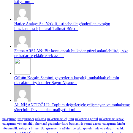
istiyorum...
Hatice Atalay: Sn. Yetkili, istinabe ile gönderilen evrağın
imzalanması için taraf Talimat Büro...
Fatma ARSLAN: Bir konu ancak bu kadar güzel anlatılabilirdi, size
ne kadar teşekkür etsek az.....
Gülsün Koçak: Samimi gayretlerin karşılığı muhakkak olumlu
olacaktır. Teşekkürler Sayın Nişanc...
Ali NİŞANCIOĞLU: Toplum değerleriyle çelişmeyen ve muhakeme
sürecinin Devlete olan maliyetini min...
uzlaştırma
uzlaştırmacı
uzlaşma
uzlaştırmacı eğitimi
uzlaştırma portal
uzlaştırmacı sınavı
uzlaştırma yönetmeliği
alternatif çözümler daire başkanlığı
resmi gazete
uzlaştırma kitabı
yönetmelik
uzlaşma bilinci
Uzlaştırmacılık eğitimi
cengiz apaydın
adalet
uzlaştırmacılık