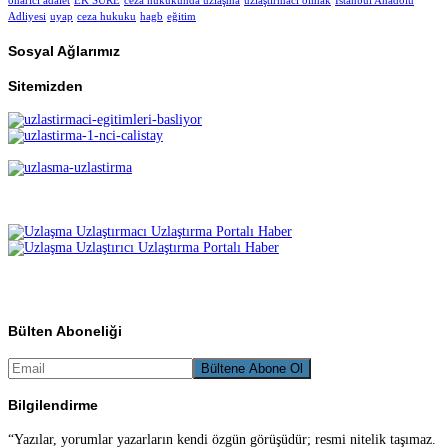
onarıcı adalet
EK SÜRE
ceza hukukunda uzlaşma
uzlaştırmacı olmak
İstanbul Anadolu
Adliyesi
uyap
ceza hukuku
hagb
eğitim
Sosyal Ağlarımız
Sitemizden
Bülten Aboneliği
Bilgilendirme
“Yazılar, yorumlar yazarların kendi özgün görüşüdür; resmi nitelik taşımaz.