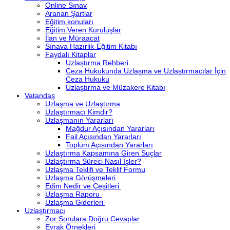
Online Sınav
Aranan Şartlar
Eğitim konuları
Eğitim Veren Kuruluşlar
İlan ve Müraacat
Sınava Hazırlik-Eğitim Kitabı
Faydalı Kitaplar
Uzlaştırma Rehberi
Ceza Hukukunda Uzlaşma ve Uzlaştırmacılar İçin
Ceza Hukuku
Uzlaştırma ve Müzakere Kitabı
Vatandaş
Uzlaşma ve Uzlaştırma
Uzlaştırmacı Kimdir?
Uzlaşmanın Yararları
Mağdur Açısından Yararları
Fail Açısından Yararları
Toplum Açısından Yararları
Uzlaştırma Kapsamına Giren Suçlar
Uzlaştırma Süreci Nasıl İşler?
Uzlaşma Teklifi ve Teklif Formu
Uzlaşma Görüşmeleri
Edim Nedir ve Çeşitleri
Uzlaşma Raporu
Uzlaşma Giderleri
Uzlaştırmacı
Zor Sorulara Doğru Cevaplar
Evrak Örnekleri