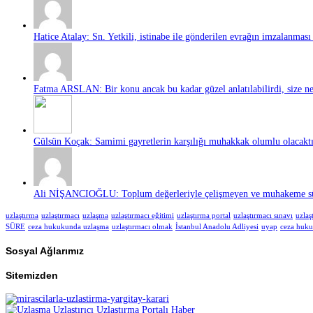
Hatice Atalay: Sn. Yetkili, istinabe ile gönderilen evrağın imzalanması 
Fatma ARSLAN: Bir konu ancak bu kadar güzel anlatılabilirdi, size ne 
Gülsün Koçak: Samimi gayretlerin karşılığı muhakkak olumlu olacaktır
Ali NİŞANCIOĞLU: Toplum değerleriyle çelişmeyen ve muhakeme süre
uzlaştırma
uzlaştırmacı
uzlaşma
uzlaştırmacı eğitimi
uzlaştırma portal
uzlaştırmacı sınavı
uzlaş
SÜRE
ceza hukukunda uzlaşma
uzlaştırmacı olmak
İstanbul Anadolu Adliyesi
uyap
ceza huk
Sosyal Ağlarımız
Sitemizden