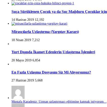
Suça Sürüklenen Çocuk ya da Suç Mağduru Çocuklar için
14 Haziran 2019
12,192
Mirasçılarla Uzlaştırma (Yargıtay Kararı)
18 Nisan 2019
7,212
Yurt Dışında İkamet Edenlerin Uzlaştırma İşlemleri
20 Mayıs 2019
6,854
En Fazla Uzlaşma Dosyasını Siz Mi Alıyorsunuz?
27 Haziran 2019
5,668
Mustafa Karadeniz: Uzman uzlaştırmacı eğitimine katmak istiyorum...