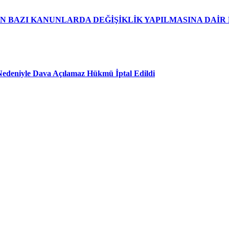
EN BAZI KANUNLARDA DEĞİŞİKLİK YAPILMASINA DAİ
edeniyle Dava Açılamaz Hükmü İptal Edildi