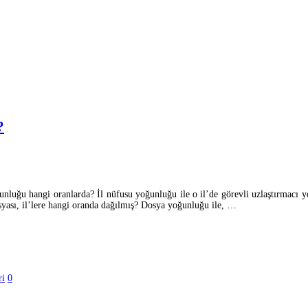
?
ğunluğu hangi oranlarda? İl nüfusu yoğunluğu ile o il’de görevli uzlaştırmacı
syası, il’lere hangi oranda dağılmış? Dosya yoğunluğu ile, …
ri
0