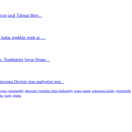
için taraf Talimat Büro...
kadar teşekkür etsek az.....
. Teşekkürler Sayın Nişanc...
cinin Devlete olan maliyetini min...
tırma yönetmeliği
alternatif çözümler daire başkanlığı
resmi gazete
uzlaştırma kitabı
yönetmelik
uku
hagb
eğitim