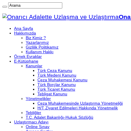
Onar
Ana Sayfa
Hakkımızda
Biz Kimiz ?
Yazarlarımız
Gizlilik Politikamız
Kullanım Hakkı
Örnek Evraklar
E-Kütüphane
Kanunlar
Türk Ceza Kanunu
Türk Medeni Kanunu
Ceza Muhakemesi Kanunu
Türk Borçlar Kanunu
Türk Ticaret Kanunu
Tebligat Kanunu
Yönetmelikler
Ceza Muhakemesinde Uzlaştırma Yönetmeliği
H/T Ziyaret Edilmeleri Hakkında Yönetmelik
Tebliğler
T.C. Adalet Bakanlığı-Hukuk Sözlüğü
Uzlaştırmacı Adayı
Online Sınav