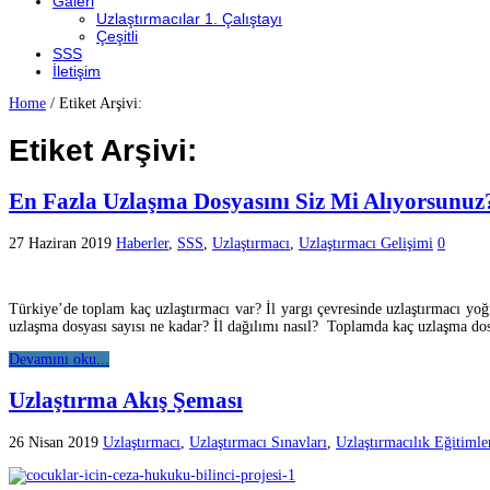
Galeri
Uzlaştırmacılar 1. Çalıştayı
Çeşitli
SSS
İletişim
Home
/
Etiket Arşivi:
Etiket Arşivi:
En Fazla Uzlaşma Dosyasını Siz Mi Alıyorsunuz
27 Haziran 2019
Haberler
,
SSS
,
Uzlaştırmacı
,
Uzlaştırmacı Gelişimi
0
Türkiye’de toplam kaç uzlaştırmacı var? İl yargı çevresinde uzlaştırmacı yo
uzlaşma dosyası sayısı ne kadar? İl dağılımı nasıl? Toplamda kaç uzlaşma do
Devamını oku...
Uzlaştırma Akış Şeması
26 Nisan 2019
Uzlaştırmacı
,
Uzlaştırmacı Sınavları
,
Uzlaştırmacılık Eğitimle