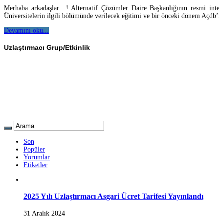
Merhaba arkadaşlar…! Alternatif Çözümler Daire Başkanlığının resmi intern
Üniversitelerin ilgili bölümünde verilecek eğitimi ve bir önceki dönem Açdb’
Devamını oku...
Uzlaştırmacı Grup/Etkinlik
Son
Popüler
Yorumlar
Etiketler
2025 Yılı Uzlaştırmacı Asgari Ücret Tarifesi Yayınlandı
31 Aralık 2024