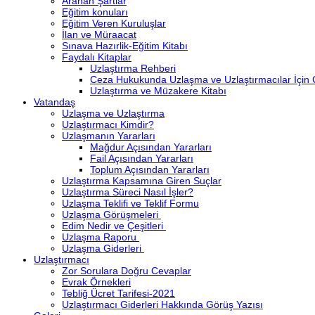
Aranan Şartlar
Eğitim konuları
Eğitim Veren Kuruluşlar
İlan ve Müraacat
Sınava Hazırlik-Eğitim Kitabı
Faydalı Kitaplar
Uzlaştırma Rehberi
Ceza Hukukunda Uzlaşma ve Uzlaştırmacılar İçin
Uzlaştırma ve Müzakere Kitabı
Vatandaş
Uzlaşma ve Uzlaştırma
Uzlaştırmacı Kimdir?
Uzlaşmanın Yararları
Mağdur Açısından Yararları
Fail Açısından Yararları
Toplum Açısından Yararları
Uzlaştırma Kapsamına Giren Suçlar
Uzlaştırma Süreci Nasıl İşler?
Uzlaşma Teklifi ve Teklif Formu
Uzlaşma Görüşmeleri
Edim Nedir ve Çeşitleri
Uzlaşma Raporu
Uzlaşma Giderleri
Uzlaştırmacı
Zor Sorulara Doğru Cevaplar
Evrak Örnekleri
Tebliğ Ücret Tarifesi-2021
Uzlaştırmacı Giderleri Hakkında Görüş Yazısı