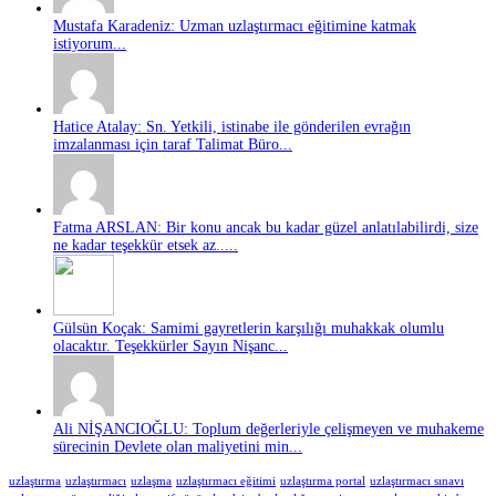
Mustafa Karadeniz: Uzman uzlaştırmacı eğitimine katmak
istiyorum...
Hatice Atalay: Sn. Yetkili, istinabe ile gönderilen evrağın
imzalanması için taraf Talimat Büro...
Fatma ARSLAN: Bir konu ancak bu kadar güzel anlatılabilirdi, size
ne kadar teşekkür etsek az.....
Gülsün Koçak: Samimi gayretlerin karşılığı muhakkak olumlu
olacaktır. Teşekkürler Sayın Nişanc...
Ali NİŞANCIOĞLU: Toplum değerleriyle çelişmeyen ve muhakeme
sürecinin Devlete olan maliyetini min...
uzlaştırma
uzlaştırmacı
uzlaşma
uzlaştırmacı eğitimi
uzlaştırma portal
uzlaştırmacı sınavı