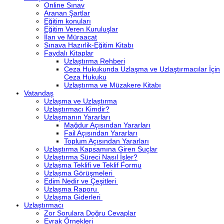
Online Sınav
Aranan Şartlar
Eğitim konuları
Eğitim Veren Kuruluşlar
İlan ve Müraacat
Sınava Hazırlik-Eğitim Kitabı
Faydalı Kitaplar
Uzlaştırma Rehberi
Ceza Hukukunda Uzlaşma ve Uzlaştırmacılar İçin
Ceza Hukuku
Uzlaştırma ve Müzakere Kitabı
Vatandaş
Uzlaşma ve Uzlaştırma
Uzlaştırmacı Kimdir?
Uzlaşmanın Yararları
Mağdur Açısından Yararları
Fail Açısından Yararları
Toplum Açısından Yararları
Uzlaştırma Kapsamına Giren Suçlar
Uzlaştırma Süreci Nasıl İşler?
Uzlaşma Teklifi ve Teklif Formu
Uzlaşma Görüşmeleri
Edim Nedir ve Çeşitleri
Uzlaşma Raporu
Uzlaşma Giderleri
Uzlaştırmacı
Zor Sorulara Doğru Cevaplar
Evrak Örnekleri