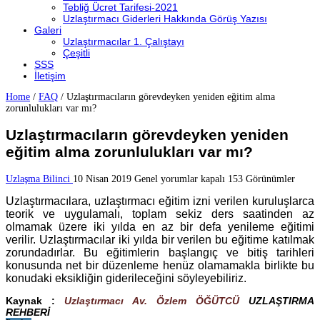
Tebliğ Ücret Tarifesi-2021
Uzlaştırmacı Giderleri Hakkında Görüş Yazısı
Galeri
Uzlaştırmacılar 1. Çalıştayı
Çeşitli
SSS
İletişim
Home
/
FAQ
/
Uzlaştırmacıların görevdeyken yeniden eğitim alma
zorunlulukları var mı?
Uzlaştırmacıların görevdeyken yeniden
eğitim alma zorunlulukları var mı?
Uzlaştırmacıların
Uzlaşma Bilinci
10 Nisan 2019
Genel
yorumlar kapalı
153 Görünümler
görevdeyken
Uzlaştırmacılara, uzlaştırmacı eğitim izni verilen kuruluşlarca
yeniden
eğitim
teorik ve uygulamalı, toplam sekiz ders saatinden az
alma
olmamak üzere iki yılda en az bir defa yenileme eğitimi
zorunlulukları
verilir. Uzlaştırmacılar iki yılda bir verilen bu eğitime katılmak
var
zorundadırlar. Bu eğitimlerin başlangıç ve bitiş tarihleri
mı?
konusunda net bir düzenleme henüz olamamakla birlikte bu
için
konudaki eksikliğin giderileceğini söyleyebiliriz.
Kaynak :
Uzlaştırmacı Av. Özlem ÖĞÜTCÜ
UZLAŞTIRMA
REHBERİ