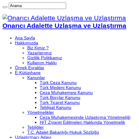
Onarıcı Adalette Uzlaşma ve Uzlaştırma
Ana Sayfa
Hakkımızda
Biz Kimiz ?
Yazarlarımız
Gizlilik Politikamız
Kullanım Hakkı
Örnek Evraklar
E-Kütüphane
Kanunlar
Türk Ceza Kanunu
Türk Medeni Kanunu
Ceza Muhakemesi Kanunu
Türk Borçlar Kanunu
Türk Ticaret Kanunu
Tebligat Kanunu
Yönetmelikler
Ceza Muhakemesinde Uzlaştırma Yönetmeliği
H/T Ziyaret Edilmeleri Hakkında Yönetmelik
Tebliğler
T.C. Adalet Bakanlığı-Hukuk Sözlüğü
Uzlaştırmacı Adayı