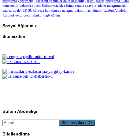
uzlaştırma yönetmeliği
alternatif çözümler daire başkanlığı
resmi gazete
uzlaştırma kitabı
yönetmelik
uzlaşma bilinci
Uzlaştırmacılık eğitimi
cengiz apaydın
adalet
uzlaştırmacılık
onarıcı adalet
EK SÜRE
ceza hukukunda uzlaşma
uzlaştırmacı olmak
İstanbul Anadolu
Adliyesi
uyap
ceza hukuku
hagb
eğitim
Sosyal Ağlarımız
Sitemizden
Bülten Aboneliği
Bilgilendirme