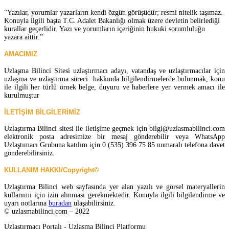
“Yazılar, yorumlar yazarların kendi özgün görüşüdür; resmi nitelik taşımaz.
Konuyla ilgili başta T.C. Adalet Bakanlığı olmak üzere devletin belirlediği
kurallar geçerlidir. Yazı ve yorumların içeriğinin hukuki sorumluluğu
yazara aittir.”
AMACIMIZ
Uzlaşma Bilinci Sitesi uzlaştırmacı adayı, vatandaş ve uzlaştırmacılar için
uzlaşma ve uzlaştırma süreci hakkında bilgilendirmelerde bulunmak, konu
ile ilgili her türlü örnek belge, duyuru ve haberlere yer vermek amacı ile
kurulmuştur
İLETİŞİM BİLGİLERİMİZ
Uzlaştırma Bilinci sitesi ile iletişime geçmek için bilgi@uzlasmabilinci.com
elektronik posta adresimize bir mesaj gönderebilir veya WhatsApp
Uzlaştımacı Grubuna katılım için 0 (535) 396 75 85 numaralı telefona davet
gönderebilirsiniz.
KULLANIM HAKKI/Copyright©
Uzlaştırma Bilinci web sayfasında yer alan yazılı ve görsel materyallerin
kullanımı için izin alınması gerekmektedir. Konuyla ilgili bilgilendirme ve
uyarı notlarına
buradan
ulaşabilirsiniz.
© uzlasmabilinci.com – 2022
Uzlaştırmacı Portalı - Uzlaşma Bilinci Platformu