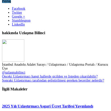
Paylaş
Facebook
Twitter
Google +
Stumbleupon
LinkedIn
hakkında Uzlaşma Bilinci
İstanbul Anadolu Adalet Sarayı / Uzlaştırmacı / Uzlaştırma Portalı / Kurucu
Üye
@uzlasmabilinci
Önceki
Uzlaştırmacı hangi hallerde sicilden ve listeden çıkarılabilir?
Sonraki
Uzlaştırmacı tarafından geliştirilmesi gereken beceriler nelerdir?
İlgili Makaleler
2025 Yılı Uzlaştırmacı Asgari Ücret Tarifesi Yayınlandı