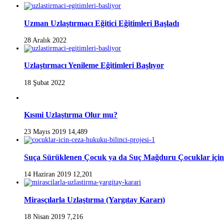
Uzman Uzlaştırmacı Eğitici Eğitimleri Başladı
28 Aralık 2022
Uzlaştırmacı Yenileme Eğitimleri Başlıyor
18 Şubat 2022
Kısmi Uzlaştırma Olur mu?
23 Mayıs 2019
14,489
Suça Sürüklenen Çocuk ya da Suç Mağduru Çocuklar için
14 Haziran 2019
12,201
Mirasçılarla Uzlaştırma (Yargıtay Kararı)
18 Nisan 2019
7,216