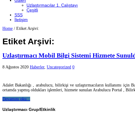
Galeri
Uzlaştırmacılar 1. Çalıştayı
Çeşitli
SSS
İletişim
Home
/
Etiket Arşivi:
Etiket Arşivi:
Uzlaştırmacı Mobil Bilgi Sistemi Hizmete Sunul
8 Ağustos 2020
Haberler
,
Uncategorized
0
Adalet Bakanlığı , arabulucu, bilirkişi ve uzlaştırmacıların kullanımı içi
ortamda yapmış oldukları işlemleri, hizmete sunulan Arabulucu Portal , Bilir
Devamını oku...
Uzlaştırmacı Grup/Etkinlik