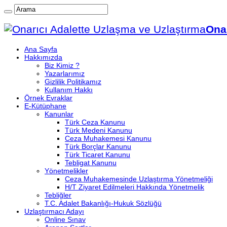
Onar
Ana Sayfa
Hakkımızda
Biz Kimiz ?
Yazarlarımız
Gizlilik Politikamız
Kullanım Hakkı
Örnek Evraklar
E-Kütüphane
Kanunlar
Türk Ceza Kanunu
Türk Medeni Kanunu
Ceza Muhakemesi Kanunu
Türk Borçlar Kanunu
Türk Ticaret Kanunu
Tebligat Kanunu
Yönetmelikler
Ceza Muhakemesinde Uzlaştırma Yönetmeliği
H/T Ziyaret Edilmeleri Hakkında Yönetmelik
Tebliğler
T.C. Adalet Bakanlığı-Hukuk Sözlüğü
Uzlaştırmacı Adayı
Online Sınav