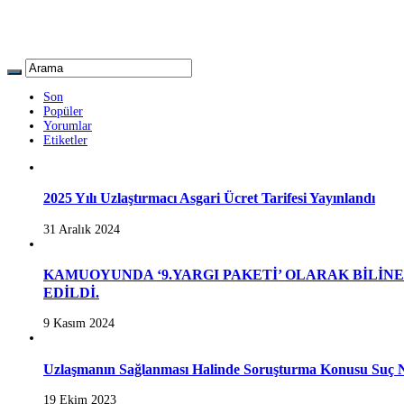
Son
Popüler
Yorumlar
Etiketler
2025 Yılı Uzlaştırmacı Asgari Ücret Tarifesi Yayınlandı
31 Aralık 2024
KAMUOYUNDA ‘9.YARGI PAKETİ’ OLARAK BİLİN
EDİLDİ.
9 Kasım 2024
Uzlaşmanın Sağlanması Halinde Soruşturma Konusu Suç N
19 Ekim 2023