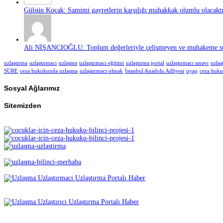
Gülsün Koçak: Samimi gayretlerin karşılığı muhakkak olumlu olacaktır
Ali NİŞANCIOĞLU: Toplum değerleriyle çelişmeyen ve muhakeme süre
uzlaştırma
uzlaştırmacı
uzlaşma
uzlaştırmacı eğitimi
uzlaştırma portal
uzlaştırmacı sınavı
uzlaş
SÜRE
ceza hukukunda uzlaşma
uzlaştırmacı olmak
İstanbul Anadolu Adliyesi
uyap
ceza huk
Sosyal Ağlarımız
Sitemizden