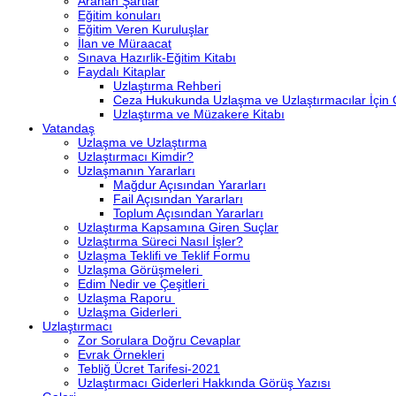
Aranan Şartlar
Eğitim konuları
Eğitim Veren Kuruluşlar
İlan ve Müraacat
Sınava Hazırlik-Eğitim Kitabı
Faydalı Kitaplar
Uzlaştırma Rehberi
Ceza Hukukunda Uzlaşma ve Uzlaştırmacılar İçin
Uzlaştırma ve Müzakere Kitabı
Vatandaş
Uzlaşma ve Uzlaştırma
Uzlaştırmacı Kimdir?
Uzlaşmanın Yararları
Mağdur Açısından Yararları
Fail Açısından Yararları
Toplum Açısından Yararları
Uzlaştırma Kapsamına Giren Suçlar
Uzlaştırma Süreci Nasıl İşler?
Uzlaşma Teklifi ve Teklif Formu
Uzlaşma Görüşmeleri
Edim Nedir ve Çeşitleri
Uzlaşma Raporu
Uzlaşma Giderleri
Uzlaştırmacı
Zor Sorulara Doğru Cevaplar
Evrak Örnekleri
Tebliğ Ücret Tarifesi-2021
Uzlaştırmacı Giderleri Hakkında Görüş Yazısı