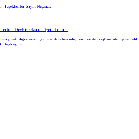
. Teşekkürler Sayın Nişanc...
cinin Devlete olan maliyetini min...
tırma yönetmeliği
alternatif çözümler daire başkanlığı
resmi gazete
uzlaştırma kitabı
yönetmelik
uku
hagb
eğitim