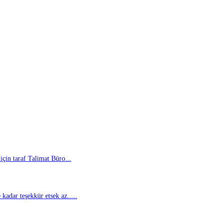
için taraf Talimat Büro...
kadar teşekkür etsek az.....