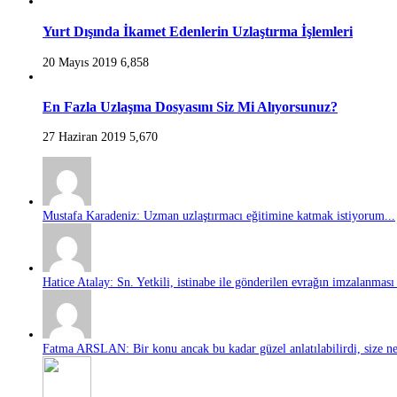
Yurt Dışında İkamet Edenlerin Uzlaştırma İşlemleri
20 Mayıs 2019
6,858
En Fazla Uzlaşma Dosyasını Siz Mi Alıyorsunuz?
27 Haziran 2019
5,670
Mustafa Karadeniz: Uzman uzlaştırmacı eğitimine katmak istiyorum...
Hatice Atalay: Sn. Yetkili, istinabe ile gönderilen evrağın imzalanması 
Fatma ARSLAN: Bir konu ancak bu kadar güzel anlatılabilirdi, size ne 