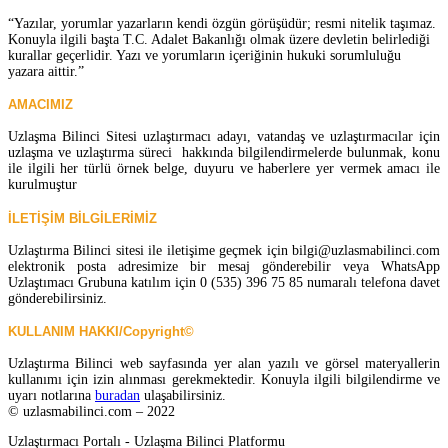
“Yazılar, yorumlar yazarların kendi özgün görüşüdür; resmi nitelik taşımaz.
Konuyla ilgili başta T.C. Adalet Bakanlığı olmak üzere devletin belirlediği
kurallar geçerlidir. Yazı ve yorumların içeriğinin hukuki sorumluluğu
yazara aittir.”
AMACIMIZ
Uzlaşma Bilinci Sitesi uzlaştırmacı adayı, vatandaş ve uzlaştırmacılar için
uzlaşma ve uzlaştırma süreci hakkında bilgilendirmelerde bulunmak, konu
ile ilgili her türlü örnek belge, duyuru ve haberlere yer vermek amacı ile
kurulmuştur
İLETİŞİM BİLGİLERİMİZ
Uzlaştırma Bilinci sitesi ile iletişime geçmek için bilgi@uzlasmabilinci.com
elektronik posta adresimize bir mesaj gönderebilir veya WhatsApp
Uzlaştımacı Grubuna katılım için 0 (535) 396 75 85 numaralı telefona davet
gönderebilirsiniz.
KULLANIM HAKKI/Copyright©
Uzlaştırma Bilinci web sayfasında yer alan yazılı ve görsel materyallerin
kullanımı için izin alınması gerekmektedir. Konuyla ilgili bilgilendirme ve
uyarı notlarına
buradan
ulaşabilirsiniz.
© uzlasmabilinci.com – 2022
Uzlaştırmacı Portalı - Uzlaşma Bilinci Platformu