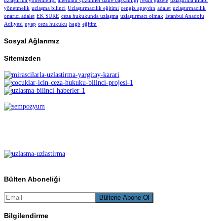
uzlaştırma yönetmeliği
alternatif çözümler daire başkanlığı
resmi gazete
uzlaştırma kitabı
yönetmelik
uzlaşma bilinci
Uzlaştırmacılık eğitimi
cengiz apaydın
adalet
uzlaştırmacılık
onarıcı adalet
EK SÜRE
ceza hukukunda uzlaşma
uzlaştırmacı olmak
İstanbul Anadolu
Adliyesi
uyap
ceza hukuku
hagb
eğitim
Sosyal Ağlarımız
Sitemizden
Bülten Aboneliği
Bilgilendirme