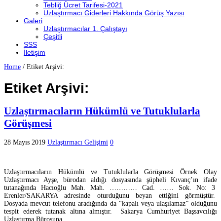
Tebliğ Ücret Tarifesi-2021
Uzlaştırmacı Giderleri Hakkında Görüş Yazısı
Galeri
Uzlaştırmacılar 1. Çalıştayı
Çeşitli
SSS
İletişim
Home
/
Etiket Arşivi:
Etiket Arşivi:
Uzlaştırmacıların Hükümlü ve Tutuklularla
Görüşmesi
28 Mayıs 2019
Uzlaştırmacı Gelişimi
0
Uzlaştırmacıların Hükümlü ve Tutuklularla Görüşmesi Örnek Olay
Uzlaştırmacı Ayşe, bürodan aldığı dosyasında şüpheli Kıvanç’ın ifade
tutanağında Hacıoğlu Mah. Mah. ………… Cad. …… Sok. No: 3
Erenler/SAKARYA adresinde oturduğunu beyan ettiğini görmüştür.
Dosyada mevcut telefonu aradığında da “kapalı veya ulaşılamaz” olduğunu
tespit ederek tutanak altına almıştır. Sakarya Cumhuriyet Başsavcılığı
Uzlaştırma Bürosuna …