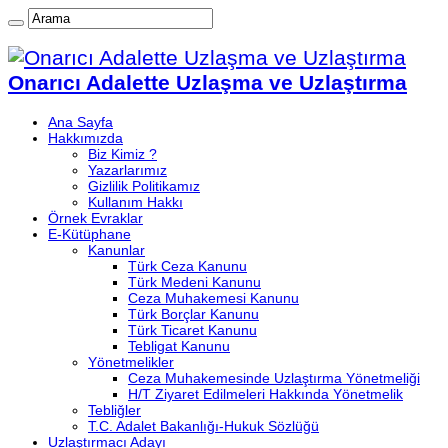
Onarıcı Adalette Uzlaşma ve Uzlaştırma
Ana Sayfa
Hakkımızda
Biz Kimiz ?
Yazarlarımız
Gizlilik Politikamız
Kullanım Hakkı
Örnek Evraklar
E-Kütüphane
Kanunlar
Türk Ceza Kanunu
Türk Medeni Kanunu
Ceza Muhakemesi Kanunu
Türk Borçlar Kanunu
Türk Ticaret Kanunu
Tebligat Kanunu
Yönetmelikler
Ceza Muhakemesinde Uzlaştırma Yönetmeliği
H/T Ziyaret Edilmeleri Hakkında Yönetmelik
Tebliğler
T.C. Adalet Bakanlığı-Hukuk Sözlüğü
Uzlaştırmacı Adayı