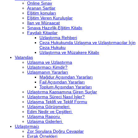
Online Sınav
Aranan Şartlar
Eğitim konuları
Eğitim Veren Kuruluşlar
İlan ve Müraacat
Sınava Hazırlik-Eğitim Kitabı
Faydalı Kitaplar
Uzlaştırma Rehberi
Ceza Hukukunda Uzlaşma ve Uzlaştırmacılar İçin
Ceza Hukuku
Uzlaştırma ve Müzakere Kitabı
Vatandaş
Uzlaşma ve Uzlaştırma
Uzlaştırmacı Kimdir?
Uzlaşmanın Yararları
Mağdur Açısından Yararları
Fail Açısından Yararları
Toplum Açısından Yararları
Uzlaştırma Kapsamına Giren Suçlar
Uzlaştırma Süreci Nasıl İşler?
Uzlaşma Teklifi ve Teklif Formu
Uzlaşma Görüşmeleri
Edim Nedir ve Çeşitleri
Uzlaşma Raporu
Uzlaşma Giderleri
Uzlaştırmacı
Zor Sorulara Doğru Cevaplar
Evrak Örnekleri