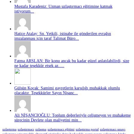
Mustafa Karadeniz: Uzman uzlaştırmacı eğitimine katmak
istiyorum...
Hatice Atalay: Sn. Yetkili, istinabe ile gönderilen evrağın
imzalanması için taraf Talimat Büro...
Fatma ARSLAN: Bir konu ancak bu kadar güzel anlatılabilirdi, size
ne kadar teşekkür etsek az.....
Gülsün Koçak: Samimi gayretlerin karşılığı muhakkak olumlu
olacaktır. Teşekkürler Sayın Nişanc...
Ali NİŞANCIOĞLU: Toplum değerleriyle çelişmeyen ve muhakeme
sürecinin Devlete olan maliyetini min...
uzlaştırma
uzlaştırmacı
uzlaşma
uzlaştırmacı eğitimi
uzlaştırma portal
uzlaştırmacı sınavı