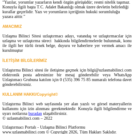
“Yazılar, yorumlar yazarların kendi özgün görüşüdür; resmi nitelik taşımaz.
Konuyla ilgili başta T.C. Adalet Bakanlığı olmak üzere devletin belirlediği
kurallar geçerlidir. Yazı ve yorumların içeriğinin hukuki sorumluluğu
yazara aittir.”
AMACIMIZ
Uzlaşma Bilinci Sitesi uzlaştırmacı adayı, vatandaş ve uzlaştırmacılar için
uzlaşma ve uzlaştırma süreci hakkında bilgilendirmelerde bulunmak, konu
ile ilgili her türlü örnek belge, duyuru ve haberlere yer vermek amacı ile
kurulmuştur
İLETİŞİM BİLGİLERİMİZ
Uzlaştırma Bilinci sitesi ile iletişime geçmek için bilgi@uzlasmabilinci.com
elektronik posta adresimize bir mesaj gönderebilir veya WhatsApp
Uzlaştımacı Grubuna katılım için 0 (535) 396 75 85 numaralı telefona davet
gönderebilirsiniz.
KULLANIM HAKKI/Copyright©
Uzlaştırma Bilinci web sayfasında yer alan yazılı ve görsel materyallerin
kullanımı için izin alınması gerekmektedir. Konuyla ilgili bilgilendirme ve
uyarı notlarına
buradan
ulaşabilirsiniz.
© uzlasmabilinci.com – 2022
Uzlaştırmacı Portalı - Uzlaşma Bilinci Platformu
www.uzlasmabilinci.com © Copyright 2026, Tüm Hakları Saklıdır.