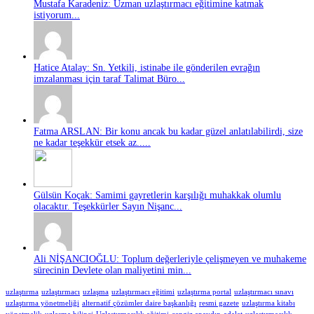
Mustafa Karadeniz: Uzman uzlaştırmacı eğitimine katmak
istiyorum...
Hatice Atalay: Sn. Yetkili, istinabe ile gönderilen evrağın
imzalanması için taraf Talimat Büro...
Fatma ARSLAN: Bir konu ancak bu kadar güzel anlatılabilirdi, size
ne kadar teşekkür etsek az.....
Gülsün Koçak: Samimi gayretlerin karşılığı muhakkak olumlu
olacaktır. Teşekkürler Sayın Nişanc...
Ali NİŞANCIOĞLU: Toplum değerleriyle çelişmeyen ve muhakeme
sürecinin Devlete olan maliyetini min...
uzlaştırma
uzlaştırmacı
uzlaşma
uzlaştırmacı eğitimi
uzlaştırma portal
uzlaştırmacı sınavı
uzlaştırma yönetmeliği
alternatif çözümler daire başkanlığı
resmi gazete
uzlaştırma kitabı