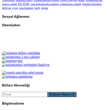
yönetmelik
uzlaşma bilinci
Uzlaştırmacılık eğitimi
cengiz apaydın
adalet
uzlaştırmacılık
onarıcı adalet
EK SÜRE
ceza hukukunda uzlaşma
uzlaştırmacı olmak
İstanbul Anadolu
Adliyesi
uyap
ceza hukuku
hagb
eğitim
Sosyal Ağlarımız
Sitemizden
Bülten Aboneliği
Bilgilendirme