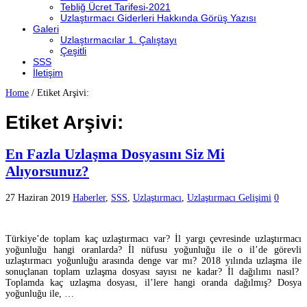
Tebliğ Ücret Tarifesi-2021
Uzlaştırmacı Giderleri Hakkında Görüş Yazısı
Galeri
Uzlaştırmacılar 1. Çalıştayı
Çeşitli
SSS
İletişim
Home
/
Etiket Arşivi:
Etiket Arşivi:
En Fazla Uzlaşma Dosyasını Siz Mi
Alıyorsunuz?
27 Haziran 2019
Haberler
,
SSS
,
Uzlaştırmacı
,
Uzlaştırmacı Gelişimi
0
Türkiye’de toplam kaç uzlaştırmacı var? İl yargı çevresinde uzlaştırmacı
yoğunluğu hangi oranlarda? İl nüfusu yoğunluğu ile o il’de görevli
uzlaştırmacı yoğunluğu arasında denge var mı? 2018 yılında uzlaşma ile
sonuçlanan toplam uzlaşma dosyası sayısı ne kadar? İl dağılımı nasıl?
Toplamda kaç uzlaşma dosyası, il’lere hangi oranda dağılmış? Dosya
yoğunluğu ile, …