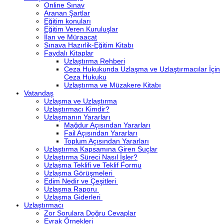
Online Sınav
Aranan Şartlar
Eğitim konuları
Eğitim Veren Kuruluşlar
İlan ve Müraacat
Sınava Hazırlik-Eğitim Kitabı
Faydalı Kitaplar
Uzlaştırma Rehberi
Ceza Hukukunda Uzlaşma ve Uzlaştırmacılar İçin
Ceza Hukuku
Uzlaştırma ve Müzakere Kitabı
Vatandaş
Uzlaşma ve Uzlaştırma
Uzlaştırmacı Kimdir?
Uzlaşmanın Yararları
Mağdur Açısından Yararları
Fail Açısından Yararları
Toplum Açısından Yararları
Uzlaştırma Kapsamına Giren Suçlar
Uzlaştırma Süreci Nasıl İşler?
Uzlaşma Teklifi ve Teklif Formu
Uzlaşma Görüşmeleri
Edim Nedir ve Çeşitleri
Uzlaşma Raporu
Uzlaşma Giderleri
Uzlaştırmacı
Zor Sorulara Doğru Cevaplar
Evrak Örnekleri