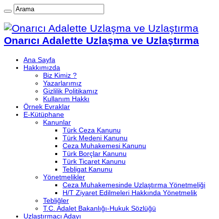
Onarıcı Adalette Uzlaşma ve Uzlaştırma
Ana Sayfa
Hakkımızda
Biz Kimiz ?
Yazarlarımız
Gizlilik Politikamız
Kullanım Hakkı
Örnek Evraklar
E-Kütüphane
Kanunlar
Türk Ceza Kanunu
Türk Medeni Kanunu
Ceza Muhakemesi Kanunu
Türk Borçlar Kanunu
Türk Ticaret Kanunu
Tebligat Kanunu
Yönetmelikler
Ceza Muhakemesinde Uzlaştırma Yönetmeliği
H/T Ziyaret Edilmeleri Hakkında Yönetmelik
Tebliğler
T.C. Adalet Bakanlığı-Hukuk Sözlüğü
Uzlaştırmacı Adayı