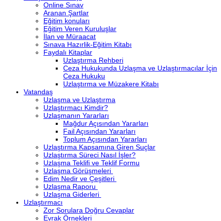
Online Sınav
Aranan Şartlar
Eğitim konuları
Eğitim Veren Kuruluşlar
İlan ve Müraacat
Sınava Hazırlik-Eğitim Kitabı
Faydalı Kitaplar
Uzlaştırma Rehberi
Ceza Hukukunda Uzlaşma ve Uzlaştırmacılar İçin
Ceza Hukuku
Uzlaştırma ve Müzakere Kitabı
Vatandaş
Uzlaşma ve Uzlaştırma
Uzlaştırmacı Kimdir?
Uzlaşmanın Yararları
Mağdur Açısından Yararları
Fail Açısından Yararları
Toplum Açısından Yararları
Uzlaştırma Kapsamına Giren Suçlar
Uzlaştırma Süreci Nasıl İşler?
Uzlaşma Teklifi ve Teklif Formu
Uzlaşma Görüşmeleri
Edim Nedir ve Çeşitleri
Uzlaşma Raporu
Uzlaşma Giderleri
Uzlaştırmacı
Zor Sorulara Doğru Cevaplar
Evrak Örnekleri