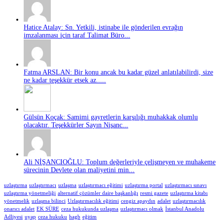
Hatice Atalay: Sn. Yetkili, istinabe ile gönderilen evrağın
imzalanması için taraf Talimat Büro...
Fatma ARSLAN: Bir konu ancak bu kadar güzel anlatılabilirdi, size
ne kadar teşekkür etsek az.....
Gülsün Koçak: Samimi gayretlerin karşılığı muhakkak olumlu
olacaktır. Teşekkürler Sayın Nişanc...
Ali NİŞANCIOĞLU: Toplum değerleriyle çelişmeyen ve muhakeme
sürecinin Devlete olan maliyetini min...
uzlaştırma
uzlaştırmacı
uzlaşma
uzlaştırmacı eğitimi
uzlaştırma portal
uzlaştırmacı sınavı
uzlaştırma yönetmeliği
alternatif çözümler daire başkanlığı
resmi gazete
uzlaştırma kitabı
yönetmelik
uzlaşma bilinci
Uzlaştırmacılık eğitimi
cengiz apaydın
adalet
uzlaştırmacılık
onarıcı adalet
EK SÜRE
ceza hukukunda uzlaşma
uzlaştırmacı olmak
İstanbul Anadolu
Adliyesi
uyap
ceza hukuku
hagb
eğitim