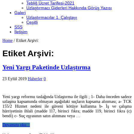
Tebliğ Ücret Tarifesi-2021
Uzlaştırmacı Giderleri Hakkında Görüş Yazısı
Galeri
Uzlaştırmacılar 1. Çalıştayı
Çeşitli
SSS
İletişim
Home
/
Etiket Arşivi:
Etiket Arşivi:
Yeni Yargı Paketinde Uzlaştırma
23 Eylül 2019
Haberler
0
Yeni yargı reformu taslağında Uzlaştırma ile ilgili ; 1- Daha önceden sadece
uzlaşma kapsamında olmayan aşağıdaki suçların kapsama alınması; a- TCK
155/2 Hizmet nedeni ile güveni kötüye kullanma b- İş ve çalışma
hürriyetinin ihlali (madde 117, birinci fıkra; madde 119, birinci fıkra (c)
bendi) c- Suç eşyasının satın alınması veya …
Devamını oku...