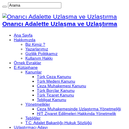
Onarıcı Adalette Uzlaşma ve Uzlaştırma
Ana Sayfa
Hakkımızda
Biz Kimiz ?
Yazarlarımız
Gizlilik Politikamız
Kullanım Hakkı
Örnek Evraklar
E-Kütüphane
Kanunlar
Türk Ceza Kanunu
Türk Medeni Kanunu
Ceza Muhakemesi Kanunu
Türk Borçlar Kanunu
Türk Ticaret Kanunu
Tebligat Kanunu
Yönetmelikler
Ceza Muhakemesinde Uzlaştırma Yönetmeliği
H/T Ziyaret Edilmeleri Hakkında Yönetmelik
Tebliğler
T.C. Adalet Bakanlığı-Hukuk Sözlüğü
Uzlaştırmacı Adayı