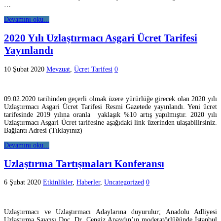
…
Devamını oku...
2020 Yılı Uzlaştırmacı Asgari Ücret Tarifesi
Yayınlandı
10 Şubat 2020
Mevzuat
,
Ücret Tarifesi
0
09.02.2020 tarihinden geçerli olmak üzere yürürlüğe girecek olan 2020 yılı
Uzlaştırmacı Asgari Ücret Tarifesi Resmi Gazetede yayınlandı. Yeni ücret
tarifesinde 2019 yılına oranla yaklaşık %10 artış yapılmıştır. 2020 yılı
Uzlaştırmacı Asgari Ücret tarifesine aşağıdaki link üzerinden ulaşabilirsiniz.
Bağlantı Adresi (Tıklayınız)
Devamını oku...
Uzlaştırma Tartışmaları Konferansı
6 Şubat 2020
Etkinlikler
,
Haberler
,
Uncategorized
0
Uzlaştırmacı ve Uzlaştırmacı Adaylarına duyurulur; Anadolu Adliyesi
Uzlaştırma Savcısı Doç. Dr. Cengiz Apaydın’ın moderatörlüğünde İstanbul