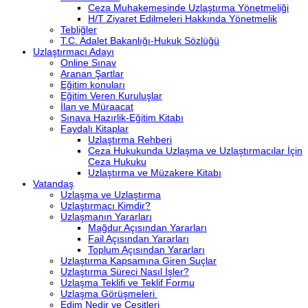
Ceza Muhakemesinde Uzlaştırma Yönetmeliği
H/T Ziyaret Edilmeleri Hakkında Yönetmelik
Tebliğler
T.C. Adalet Bakanlığı-Hukuk Sözlüğü
Uzlaştırmacı Adayı
Online Sınav
Aranan Şartlar
Eğitim konuları
Eğitim Veren Kuruluşlar
İlan ve Müraacat
Sınava Hazırlik-Eğitim Kitabı
Faydalı Kitaplar
Uzlaştırma Rehberi
Ceza Hukukunda Uzlaşma ve Uzlaştırmacılar İçin
Ceza Hukuku
Uzlaştırma ve Müzakere Kitabı
Vatandaş
Uzlaşma ve Uzlaştırma
Uzlaştırmacı Kimdir?
Uzlaşmanın Yararları
Mağdur Açısından Yararları
Fail Açısından Yararları
Toplum Açısından Yararları
Uzlaştırma Kapsamına Giren Suçlar
Uzlaştırma Süreci Nasıl İşler?
Uzlaşma Teklifi ve Teklif Formu
Uzlaşma Görüşmeleri
Edim Nedir ve Çeşitleri