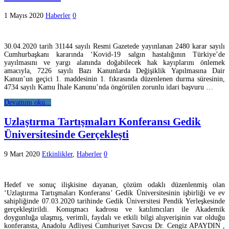
1 Mayıs 2020
Haberler
0
30.04.2020 tarih 31144 sayılı Resmi Gazetede yayınlanan 2480 karar sayılı
Cumhurbaşkanı kararında ‘Kovid-19 salgın hastalığının Türkiye’de
yayılmasını ve yargı alanında doğabilecek hak kayıplarını önlemek
amacıyla, 7226 sayılı Bazı Kanunlarda Değişiklik Yapılmasına Dair
Kanun’un geçici 1. maddesinin 1. fıkrasında düzenlenen durma süresinin,
4734 sayılı Kamu İhale Kanunu’nda öngörülen zorunlu idari başvuru …
Devamını oku...
Uzlaştırma Tartışmaları Konferansı Gedik
Üniversitesinde Gerçekleşti
9 Mart 2020
Etkinlikler
,
Haberler
0
Hedef ve sonuç ilişkisine dayanan, çözüm odaklı düzenlenmiş olan
‘Uzlaştırma Tartışmaları Konferansı’ Gedik Üniversitesinin işbirliği ve ev
sahipliğinde 07.03.2020 tarihinde Gedik Üniversitesi Pendik Yerleşkesinde
gerçekleştirildi. Konuşmacı kadrosu ve katılımcıları ile Akademik
doygunluğa ulaşmış, verimli, faydalı ve etkili bilgi alışverişinin var olduğu
konferansta, Anadolu Adliyesi Cumhuriyet Savcısı Dr. Cengiz APAYDIN ,