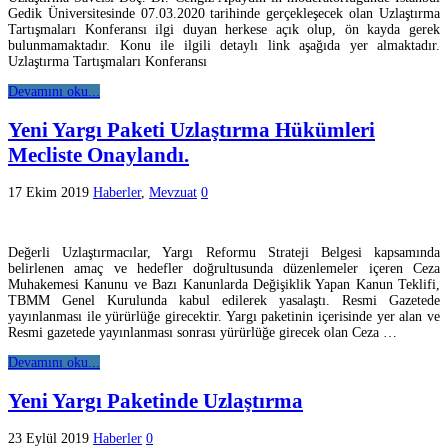
Gedik Üniversitesinde 07.03.2020 tarihinde gerçekleşecek olan Uzlaştırma
Tartışmaları Konferansı ilgi duyan herkese açık olup, ön kayda gerek
bulunmamaktadır. Konu ile ilgili detaylı link aşağıda yer almaktadır.
Uzlaştırma Tartışmaları Konferansı
Devamını oku...
Yeni Yargı Paketi Uzlaştırma Hükümleri
Mecliste Onaylandı.
17 Ekim 2019
Haberler
,
Mevzuat
0
Değerli Uzlaştırmacılar, Yargı Reformu Strateji Belgesi kapsamında
belirlenen amaç ve hedefler doğrultusunda düzenlemeler içeren Ceza
Muhakemesi Kanunu ve Bazı Kanunlarda Değişiklik Yapan Kanun Teklifi,
TBMM Genel Kurulunda kabul edilerek yasalaştı. Resmi Gazetede
yayınlanması ile yürürlüğe girecektir. Yargı paketinin içerisinde yer alan ve
Resmi gazetede yayınlanması sonrası yürürlüğe girecek olan Ceza …
Devamını oku...
Yeni Yargı Paketinde Uzlaştırma
23 Eylül 2019
Haberler
0