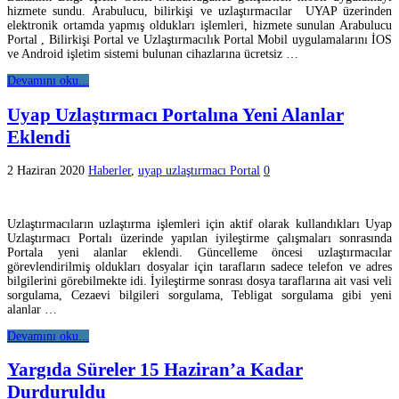
hizmete sundu. Arabulucu, bilirkişi ve uzlaştırmacılar UYAP üzerinden
elektronik ortamda yapmış oldukları işlemleri, hizmete sunulan Arabulucu
Portal , Bilirkişi Portal ve Uzlaştırmacılık Portal Mobil uygulamalarını İOS
ve Android işletim sistemi bulunan cihazlarına ücretsiz …
Devamını oku...
Uyap Uzlaştırmacı Portalına Yeni Alanlar
Eklendi
2 Haziran 2020
Haberler
,
uyap uzlaştırmacı Portal
0
Uzlaştırmacıların uzlaştırma işlemleri için aktif olarak kullandıkları Uyap
Uzlaştırmacı Portalı üzerinde yapılan iyileştirme çalışmaları sonrasında
Portala yeni alanlar eklendi. Güncelleme öncesi uzlaştırmacılar
görevlendirilmiş oldukları dosyalar için tarafların sadece telefon ve adres
bilgilerini görebilmekte idi. İyileştirme sonrası dosya taraflarına ait vasi veli
sorgulama, Cezaevi bilgileri sorgulama, Tebligat sorgulama gibi yeni
alanlar …
Devamını oku...
Yargıda Süreler 15 Haziran’a Kadar
Durduruldu