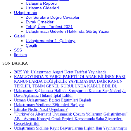
Uzlaşma Raporu
Uzlaşma Giderleri
Uzlaştırmacı
Zor Sorulara Doğru Cevaplar
Evrak Örnekleri
Tebliğ Ücret Tarifesi-2021
Uzlaştırmacı Giderleri Hakkında Görüş Yazısı
Galeri
Uzlaştırmacılar 1. Çalıştayı
Çeşitli
SSS
İletişim
SON DAKİKA
2025 Yılı Uzlaştırmacı Asgari Ücret Tarifesi Yayınlandı
KAMUOYUNDA ‘9.YARGI PAKETİ’ OLARAK BİLİNEN BAZI
KANUNLARDA DEĞİŞİKLİK YAPILMASINA DAİR KANUN
TEKLİFİ, TBMM GENEL KURULUNDA KABUL EDİLDİ.
Uzlaşmanın Sağlanması Halinde Soruşturma Konusu Suç Nedeniyle
Dava Açılamaz Hükmü İptal Edildi
Uzman Uzlaştırmacı Eğitici Eğitimleri Başladı
Uzlaştırmacı Yenileme Eğitimleri Başlıyor
İstinabe Nedir, Nasıl Uygulanır?
”Türkiye’de Alternatif Uyuşmazlık Çözüm Yollarının Geliştirilmesi”
AB – Avrupa Konseyi Ortak Projesi Kapsamında Saha Ziyaretleri
Gerçekleştirildi
Uzlaştırmacı Siciline Kayıt Başvurularına İlişkin İlan Yayınlanmıştır