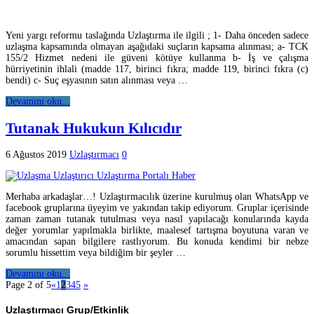
Yeni yargı reformu taslağında Uzlaştırma ile ilgili ; 1- Daha önceden sadece
uzlaşma kapsamında olmayan aşağıdaki suçların kapsama alınması; a- TCK
155/2 Hizmet nedeni ile güveni kötüye kullanma b- İş ve çalışma
hürriyetinin ihlali (madde 117, birinci fıkra; madde 119, birinci fıkra (c)
bendi) c- Suç eşyasının satın alınması veya …
Devamını oku...
Tutanak Hukukun Kılıcıdır
6 Ağustos 2019
Uzlaştırmacı
0
Merhaba arkadaşlar…! Uzlaştırmacılık üzerine kurulmuş olan WhatsApp ve
facebook gruplarına üyeyim ve yakından takip ediyorum. Gruplar içerisinde
zaman zaman tutanak tutulması veya nasıl yapılacağı konularında kayda
değer yorumlar yapılmakla birlikte, maalesef tartışma boyutuna varan ve
amacından sapan bilgilere rastlıyorum. Bu konuda kendimi bir nebze
sorumlu hissettim veya bildiğim bir şeyler …
Devamını oku...
Page 2 of 5
«
1
2
3
4
5
»
Uzlaştırmacı Grup/Etkinlik