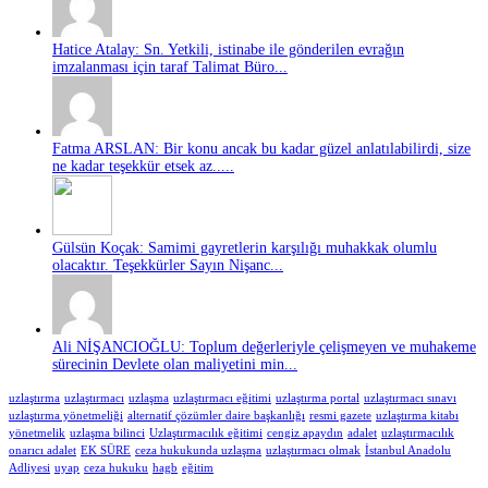
Hatice Atalay: Sn. Yetkili, istinabe ile gönderilen evrağın
imzalanması için taraf Talimat Büro...
Fatma ARSLAN: Bir konu ancak bu kadar güzel anlatılabilirdi, size
ne kadar teşekkür etsek az.....
Gülsün Koçak: Samimi gayretlerin karşılığı muhakkak olumlu
olacaktır. Teşekkürler Sayın Nişanc...
Ali NİŞANCIOĞLU: Toplum değerleriyle çelişmeyen ve muhakeme
sürecinin Devlete olan maliyetini min...
uzlaştırma
uzlaştırmacı
uzlaşma
uzlaştırmacı eğitimi
uzlaştırma portal
uzlaştırmacı sınavı
uzlaştırma yönetmeliği
alternatif çözümler daire başkanlığı
resmi gazete
uzlaştırma kitabı
yönetmelik
uzlaşma bilinci
Uzlaştırmacılık eğitimi
cengiz apaydın
adalet
uzlaştırmacılık
onarıcı adalet
EK SÜRE
ceza hukukunda uzlaşma
uzlaştırmacı olmak
İstanbul Anadolu
Adliyesi
uyap
ceza hukuku
hagb
eğitim