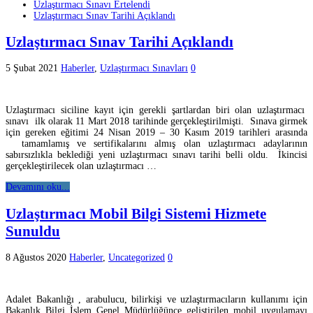
Uzlaştırmacı Sınavı Ertelendi
Uzlaştırmacı Sınav Tarihi Açıklandı
Uzlaştırmacı Sınav Tarihi Açıklandı
5 Şubat 2021
Haberler
,
Uzlaştırmacı Sınavları
0
Uzlaştırmacı siciline kayıt için gerekli şartlardan biri olan uzlaştırmacı
sınavı ilk olarak 11 Mart 2018 tarihinde gerçekleştirilmişti. Sınava girmek
için gereken eğitimi 24 Nisan 2019 – 30 Kasım 2019 tarihleri arasında
tamamlamış ve sertifikalarını almış olan uzlaştırmacı adaylarının
sabırsızlıkla beklediği yeni uzlaştırmacı sınavı tarihi belli oldu. İkincisi
gerçekleştirilecek olan uzlaştırmacı …
Devamını oku...
Uzlaştırmacı Mobil Bilgi Sistemi Hizmete
Sunuldu
8 Ağustos 2020
Haberler
,
Uncategorized
0
Adalet Bakanlığı , arabulucu, bilirkişi ve uzlaştırmacıların kullanımı için
Bakanlık Bilgi İşlem Genel Müdürlüğünce geliştirilen mobil uygulamayı