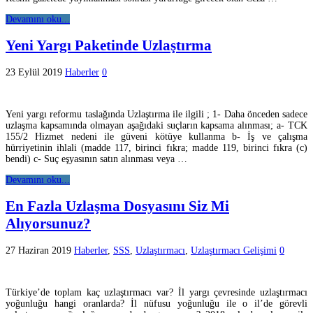
Devamını oku...
Yeni Yargı Paketinde Uzlaştırma
23 Eylül 2019
Haberler
0
Yeni yargı reformu taslağında Uzlaştırma ile ilgili ; 1- Daha önceden sadece
uzlaşma kapsamında olmayan aşağıdaki suçların kapsama alınması; a- TCK
155/2 Hizmet nedeni ile güveni kötüye kullanma b- İş ve çalışma
hürriyetinin ihlali (madde 117, birinci fıkra; madde 119, birinci fıkra (c)
bendi) c- Suç eşyasının satın alınması veya …
Devamını oku...
En Fazla Uzlaşma Dosyasını Siz Mi
Alıyorsunuz?
27 Haziran 2019
Haberler
,
SSS
,
Uzlaştırmacı
,
Uzlaştırmacı Gelişimi
0
Türkiye’de toplam kaç uzlaştırmacı var? İl yargı çevresinde uzlaştırmacı
yoğunluğu hangi oranlarda? İl nüfusu yoğunluğu ile o il’de görevli