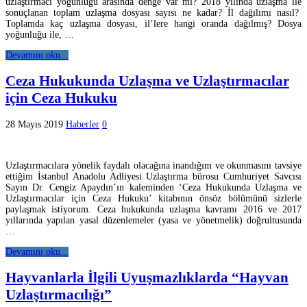
uzlaştırmacı yoğunluğu arasında denge var mı? 2018 yılında uzlaşma ile
sonuçlanan toplam uzlaşma dosyası sayısı ne kadar? İl dağılımı nasıl?
Toplamda kaç uzlaşma dosyası, il’lere hangi oranda dağılmış? Dosya
yoğunluğu ile, …
Devamını oku...
Ceza Hukukunda Uzlaşma ve Uzlaştırmacılar
için Ceza Hukuku
28 Mayıs 2019
Haberler
0
Uzlaştırmacılara yönelik faydalı olacağına inandığım ve okunmasını tavsiye
ettiğim İstanbul Anadolu Adliyesi Uzlaştırma bürosu Cumhuriyet Savcısı
Sayın Dr. Cengiz Apaydın’ın kaleminden ‘Ceza Hukukunda Uzlaşma ve
Uzlaştırmacılar için Ceza Hukuku’ kitabının önsöz bölümünü sizlerle
paylaşmak istiyorum. Ceza hukukunda uzlaşma kavramı 2016 ve 2017
yıllarında yapılan yasal düzenlemeler (yasa ve yönetmelik) doğrultusunda
…
Devamını oku...
Hayvanlarla İlgili Uyuşmazlıklarda “Hayvan
Uzlaştırmacılığı”