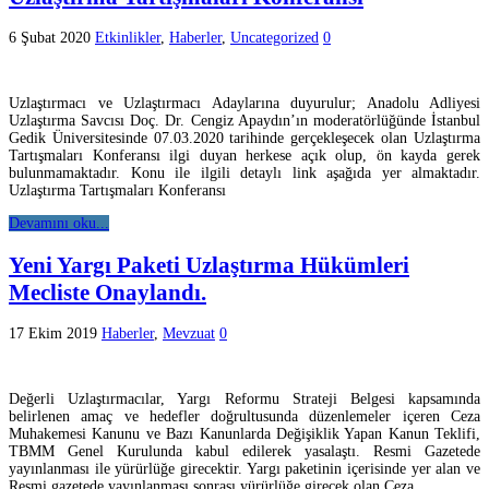
6 Şubat 2020
Etkinlikler
,
Haberler
,
Uncategorized
0
Uzlaştırmacı ve Uzlaştırmacı Adaylarına duyurulur; Anadolu Adliyesi
Uzlaştırma Savcısı Doç. Dr. Cengiz Apaydın’ın moderatörlüğünde İstanbul
Gedik Üniversitesinde 07.03.2020 tarihinde gerçekleşecek olan Uzlaştırma
Tartışmaları Konferansı ilgi duyan herkese açık olup, ön kayda gerek
bulunmamaktadır. Konu ile ilgili detaylı link aşağıda yer almaktadır.
Uzlaştırma Tartışmaları Konferansı
Devamını oku...
Yeni Yargı Paketi Uzlaştırma Hükümleri
Mecliste Onaylandı.
17 Ekim 2019
Haberler
,
Mevzuat
0
Değerli Uzlaştırmacılar, Yargı Reformu Strateji Belgesi kapsamında
belirlenen amaç ve hedefler doğrultusunda düzenlemeler içeren Ceza
Muhakemesi Kanunu ve Bazı Kanunlarda Değişiklik Yapan Kanun Teklifi,
TBMM Genel Kurulunda kabul edilerek yasalaştı. Resmi Gazetede
yayınlanması ile yürürlüğe girecektir. Yargı paketinin içerisinde yer alan ve
Resmi gazetede yayınlanması sonrası yürürlüğe girecek olan Ceza …