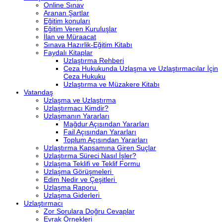
Online Sınav
Aranan Şartlar
Eğitim konuları
Eğitim Veren Kuruluşlar
İlan ve Müraacat
Sınava Hazırlik-Eğitim Kitabı
Faydalı Kitaplar
Uzlaştırma Rehberi
Ceza Hukukunda Uzlaşma ve Uzlaştırmacılar İçin
Ceza Hukuku
Uzlaştırma ve Müzakere Kitabı
Vatandaş
Uzlaşma ve Uzlaştırma
Uzlaştırmacı Kimdir?
Uzlaşmanın Yararları
Mağdur Açısından Yararları
Fail Açısından Yararları
Toplum Açısından Yararları
Uzlaştırma Kapsamına Giren Suçlar
Uzlaştırma Süreci Nasıl İşler?
Uzlaşma Teklifi ve Teklif Formu
Uzlaşma Görüşmeleri
Edim Nedir ve Çeşitleri
Uzlaşma Raporu
Uzlaşma Giderleri
Uzlaştırmacı
Zor Sorulara Doğru Cevaplar
Evrak Örnekleri