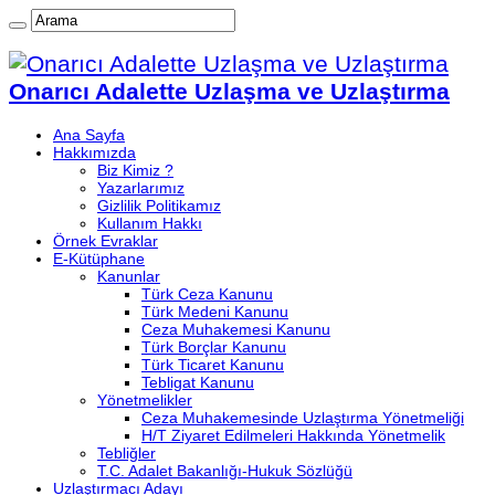
Onarıcı Adalette Uzlaşma ve Uzlaştırma
Ana Sayfa
Hakkımızda
Biz Kimiz ?
Yazarlarımız
Gizlilik Politikamız
Kullanım Hakkı
Örnek Evraklar
E-Kütüphane
Kanunlar
Türk Ceza Kanunu
Türk Medeni Kanunu
Ceza Muhakemesi Kanunu
Türk Borçlar Kanunu
Türk Ticaret Kanunu
Tebligat Kanunu
Yönetmelikler
Ceza Muhakemesinde Uzlaştırma Yönetmeliği
H/T Ziyaret Edilmeleri Hakkında Yönetmelik
Tebliğler
T.C. Adalet Bakanlığı-Hukuk Sözlüğü
Uzlaştırmacı Adayı