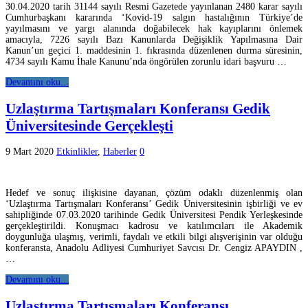
30.04.2020 tarih 31144 sayılı Resmi Gazetede yayınlanan 2480 karar sayılı
Cumhurbaşkanı kararında ‘Kovid-19 salgın hastalığının Türkiye’de
yayılmasını ve yargı alanında doğabilecek hak kayıplarını önlemek
amacıyla, 7226 sayılı Bazı Kanunlarda Değişiklik Yapılmasına Dair
Kanun’un geçici 1. maddesinin 1. fıkrasında düzenlenen durma süresinin,
4734 sayılı Kamu İhale Kanunu’nda öngörülen zorunlu idari başvuru …
Devamını oku...
Uzlaştırma Tartışmaları Konferansı Gedik
Üniversitesinde Gerçekleşti
9 Mart 2020
Etkinlikler
,
Haberler
0
Hedef ve sonuç ilişkisine dayanan, çözüm odaklı düzenlenmiş olan
‘Uzlaştırma Tartışmaları Konferansı’ Gedik Üniversitesinin işbirliği ve ev
sahipliğinde 07.03.2020 tarihinde Gedik Üniversitesi Pendik Yerleşkesinde
gerçekleştirildi. Konuşmacı kadrosu ve katılımcıları ile Akademik
doygunluğa ulaşmış, verimli, faydalı ve etkili bilgi alışverişinin var olduğu
konferansta, Anadolu Adliyesi Cumhuriyet Savcısı Dr. Cengiz APAYDIN ,
…
Devamını oku...
Uzlaştırma Tartışmaları Konferansı