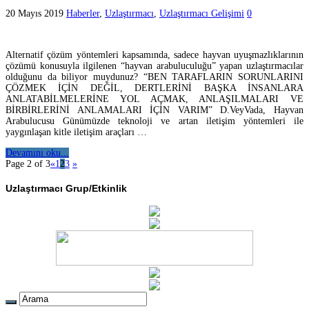
20 Mayıs 2019
Haberler
,
Uzlaştırmacı
,
Uzlaştırmacı Gelişimi
0
Alternatif çözüm yöntemleri kapsamında, sadece hayvan uyuşmazlıklarının
çözümü konusuyla ilgilenen “hayvan arabuluculuğu” yapan uzlaştırmacılar
olduğunu da biliyor muydunuz? “BEN TARAFLARIN SORUNLARINI
ÇÖZMEK İÇİN DEĞİL, DERTLERİNİ BAŞKA İNSANLARA
ANLATABİLMELERİNE YOL AÇMAK, ANLAŞILMALARI VE
BİRBİRLERİNİ ANLAMALARI İÇİN VARIM” D.VeyVada, Hayvan
Arabulucusu Günümüzde teknoloji ve artan iletişim yöntemleri ile
yaygınlaşan kitle iletişim araçları …
Devamını oku...
Page 2 of 3
«
1
2
3
»
Uzlaştırmacı Grup/Etkinlik