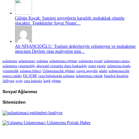
Gülsün Koçak: Samimi gayretlerin karşılığı muhakkak olumlu
olacaktır. Teşekkürler Sayın Nişanc...
Ali NİŞANCIOĞLU: Toplum değerleriyle çelişmeyen ve muhakeme
sürecinin Devlete olan maliyetini min...
uzlaştırma
uzlaştırmacı
uzlaşma
uzlaştırmacı eğitimi
uzlaştırma portal
uzlaştırmacı sınavı
uzlaştırma yönetmeliği
alternatif çözümler daire başkanlığı
resmi gazete
uzlaştırma kitabı
yönetmelik
uzlaşma bilinci
Uzlaştırmacılık eğitimi
cengiz apaydın
adalet
uzlaştırmacılık
onarıcı adalet
EK SÜRE
ceza hukukunda uzlaşma
uzlaştırmacı olmak
İstanbul Anadolu
Adliyesi
uyap
ceza hukuku
hagb
eğitim
Sosyal Ağlarımız
Sitemizden